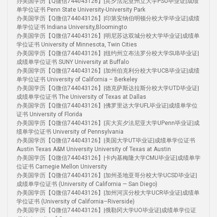
办美国学历【Q微信744043126】|宾夕法尼亚州立大学PSU毕业证|成绩
单学位证书 Penn State University-University Park
办美国学历【Q微信744043126】|印第安纳伯明顿分校大学毕业证|成绩
单学位证书 Indiana University,Bloomingto
办美国学历【Q微信744043126】|明尼苏达双城分校大学毕业证|成绩单
学位证书 University of Minnesota, Twin Cities
办美国学历【Q微信744043126】|纽约州立布法罗分校大学SUB毕业证|
成绩单学位证书 SUNY University at Buffalo
办美国学历【Q微信744043126】|加州伯克利分校大学UCB毕业证|成绩
单学位证书 University of California – Berkeley
办美国学历【Q微信744043126】|德克萨斯达拉斯分校大学UTD毕业证|
成绩单学位证书 The University of Texas at Dallas
办美国学历【Q微信744043126】|佛罗里达大学UFL毕业证|成绩单学位
证书 University of Florida
办美国学历【Q微信744043126】|宾大宾夕法尼亚大学UPenn毕业证|成
绩单学位证书 University of Pennsylvania
办美国学历【Q微信744043126】|美国大学UT毕业证|成绩单学位证书
Austin Texas A&M University University of Texas at Austin
办美国学历【Q微信744043126】|卡内基梅隆大学CMU毕业证|成绩单学
位证书 Carnegie Mellon University
办美国学历【Q微信744043126】|加州圣地亚哥分校大学UCSD毕业证|
成绩单学位证书 (University of California — San Diego)
办美国学历【Q微信744043126】|加州河滨分校大学UCR毕业证|成绩单
学位证书 (University of California–Riverside)
办美国学历【Q微信744043126】|俄勒冈大学UO毕业证|成绩单学位证