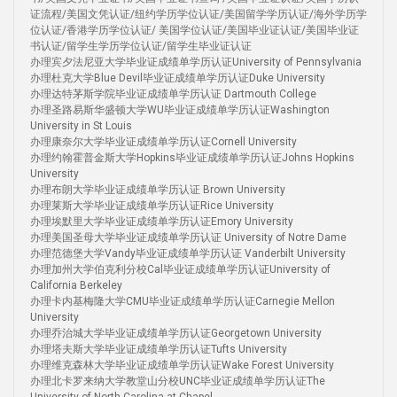
证流程/美国文凭认证/纽约学历学位认证/美国留学学历认证/海外学历学
位认证/香港学历学位认证/ 美国学位认证/美国毕业证认证/美国毕业证
书认证/留学生学历学位认证/留学生毕业证认证
办理宾夕法尼亚大学毕业证成绩单学历认证University of Pennsylvania
办理杜克大学Blue Devil毕业证成绩单学历认证Duke University
办理达特茅斯学院毕业证成绩单学历认证 Dartmouth College
办理圣路易斯华盛顿大学WU毕业证成绩单学历认证Washington
University in St Louis
办理康奈尔大学毕业证成绩单学历认证Cornell University
办理约翰霍普金斯大学Hopkins毕业证成绩单学历认证Johns Hopkins
University
办理布朗大学毕业证成绩单学历认证 Brown University
办理莱斯大学毕业证成绩单学历认证Rice University
办理埃默里大学毕业证成绩单学历认证Emory University
办理美国圣母大学毕业证成绩单学历认证 University of Notre Dame
办理范德堡大学Vandy毕业证成绩单学历认证 Vanderbilt University
办理加州大学伯克利分校Cal毕业证成绩单学历认证University of
California Berkeley
办理卡内基梅隆大学CMU毕业证成绩单学历认证Carnegie Mellon
University
办理乔治城大学毕业证成绩单学历认证Georgetown University
办理塔夫斯大学毕业证成绩单学历认证Tufts University
办理维克森林大学毕业证成绩单学历认证Wake Forest University
办理北卡罗来纳大学教堂山分校UNC毕业证成绩单学历认证The