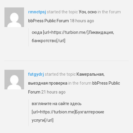
rmnctpsj
started the topic
Усн, осно
in the forum
bbPress Public Forum
18 hours ago
сюда [url=https://turbion.me/]Ликвидация,
банкротство[/url]
futgydrj
started the topic
Камеральная,
выездная проверка
in the forum
bbPress Public
Forum
21 hours ago
взгляните на сайте здесь
[url=https://turbion.me]Бухгалтерские
услуги[/url]