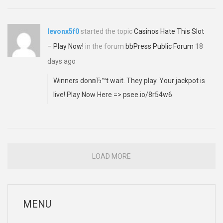
levonx5f0
started the topic
Casinos Hate This Slot
– Play Now!
in the forum
bbPress Public Forum
18
days ago
Winners donвЂ™t wait. They play. Your jackpot is
live! Play Now Here => psee.io/8r54w6
LOAD MORE
MENU