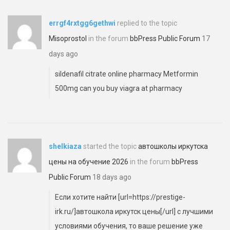
errgf4rxtgg6gethwi
replied to the topic
Misoprostol
in the forum
bbPress Public Forum
17
days ago
sildenafil citrate online pharmacy
Metformin
500mg can you buy viagra at pharmacy
shelkiaza
started the topic
автошколы иркутска
цены на обучение 2026
in the forum
bbPress
Public Forum
18 days ago
Если хотите найти [url=https://prestige-
irk.ru/]автошкола иркутск цены[/url] с лучшими
условиями обучения, то ваше решение уже