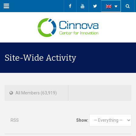
Menu
Site-Wide Activity
All Members
63,919
RSS
Show: