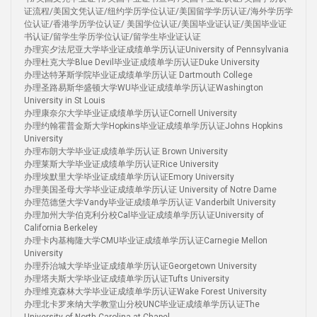
证流程/美国文凭认证/纽约学历学位认证/美国留学学历认证/海外学历学
位认证/香港学历学位认证/ 美国学位认证/美国毕业证认证/美国毕业证
书认证/留学生学历学位认证/留学生毕业证认证
办理宾夕法尼亚大学毕业证成绩单学历认证University of Pennsylvania
办理杜克大学Blue Devil毕业证成绩单学历认证Duke University
办理达特茅斯学院毕业证成绩单学历认证 Dartmouth College
办理圣路易斯华盛顿大学WU毕业证成绩单学历认证Washington
University in St Louis
办理康奈尔大学毕业证成绩单学历认证Cornell University
办理约翰霍普金斯大学Hopkins毕业证成绩单学历认证Johns Hopkins
University
办理布朗大学毕业证成绩单学历认证 Brown University
办理莱斯大学毕业证成绩单学历认证Rice University
办理埃默里大学毕业证成绩单学历认证Emory University
办理美国圣母大学毕业证成绩单学历认证 University of Notre Dame
办理范德堡大学Vandy毕业证成绩单学历认证 Vanderbilt University
办理加州大学伯克利分校Cal毕业证成绩单学历认证University of
California Berkeley
办理卡内基梅隆大学CMU毕业证成绩单学历认证Carnegie Mellon
University
办理乔治城大学毕业证成绩单学历认证Georgetown University
办理塔夫斯大学毕业证成绩单学历认证Tufts University
办理维克森林大学毕业证成绩单学历认证Wake Forest University
办理北卡罗来纳大学教堂山分校UNC毕业证成绩单学历认证The