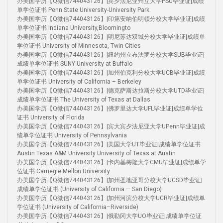
办美国学历【Q微信744043126】|宾夕法尼亚州立大学PSU毕业证|成绩
单学位证书 Penn State University-University Park
办美国学历【Q微信744043126】|印第安纳伯明顿分校大学毕业证|成绩
单学位证书 Indiana University,Bloomingto
办美国学历【Q微信744043126】|明尼苏达双城分校大学毕业证|成绩单
学位证书 University of Minnesota, Twin Cities
办美国学历【Q微信744043126】|纽约州立布法罗分校大学SUB毕业证|
成绩单学位证书 SUNY University at Buffalo
办美国学历【Q微信744043126】|加州伯克利分校大学UCB毕业证|成绩
单学位证书 University of California – Berkeley
办美国学历【Q微信744043126】|德克萨斯达拉斯分校大学UTD毕业证|
成绩单学位证书 The University of Texas at Dallas
办美国学历【Q微信744043126】|佛罗里达大学UFL毕业证|成绩单学位
证书 University of Florida
办美国学历【Q微信744043126】|宾大宾夕法尼亚大学UPenn毕业证|成
绩单学位证书 University of Pennsylvania
办美国学历【Q微信744043126】|美国大学UT毕业证|成绩单学位证书
Austin Texas A&M University University of Texas at Austin
办美国学历【Q微信744043126】|卡内基梅隆大学CMU毕业证|成绩单学
位证书 Carnegie Mellon University
办美国学历【Q微信744043126】|加州圣地亚哥分校大学UCSD毕业证|
成绩单学位证书 (University of California — San Diego)
办美国学历【Q微信744043126】|加州河滨分校大学UCR毕业证|成绩单
学位证书 (University of California–Riverside)
办美国学历【Q微信744043126】|俄勒冈大学UO毕业证|成绩单学位证