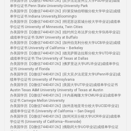
办美国学历【Q微信744043126】|宾夕法尼亚州立大学PSU毕业证|成绩
单学位证书 Penn State University-University Park
办美国学历【Q微信744043126】|印第安纳伯明顿分校大学毕业证|成绩
单学位证书 Indiana University,Bloomingto
办美国学历【Q微信744043126】|明尼苏达双城分校大学毕业证|成绩单
学位证书 University of Minnesota, Twin Cities
办美国学历【Q微信744043126】|纽约州立布法罗分校大学SUB毕业证|
成绩单学位证书 SUNY University at Buffalo
办美国学历【Q微信744043126】|加州伯克利分校大学UCB毕业证|成绩
单学位证书 University of California – Berkeley
办美国学历【Q微信744043126】|德克萨斯达拉斯分校大学UTD毕业证|
成绩单学位证书 The University of Texas at Dallas
办美国学历【Q微信744043126】|佛罗里达大学UFL毕业证|成绩单学位
证书 University of Florida
办美国学历【Q微信744043126】|宾大宾夕法尼亚大学UPenn毕业证|成
绩单学位证书 University of Pennsylvania
办美国学历【Q微信744043126】|美国大学UT毕业证|成绩单学位证书
Austin Texas A&M University University of Texas at Austin
办美国学历【Q微信744043126】|卡内基梅隆大学CMU毕业证|成绩单学
位证书 Carnegie Mellon University
办美国学历【Q微信744043126】|加州圣地亚哥分校大学UCSD毕业证|
成绩单学位证书 (University of California — San Diego)
办美国学历【Q微信744043126】|加州河滨分校大学UCR毕业证|成绩单
学位证书 (University of California–Riverside)
办美国学历【Q微信744043126】|俄勒冈大学UO毕业证|成绩单学位证