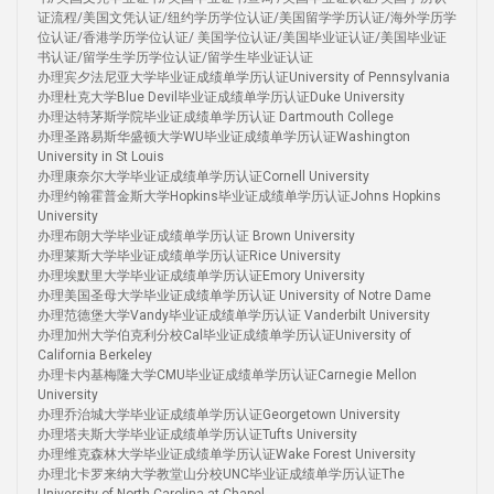
证流程/美国文凭认证/纽约学历学位认证/美国留学学历认证/海外学历学
位认证/香港学历学位认证/ 美国学位认证/美国毕业证认证/美国毕业证
书认证/留学生学历学位认证/留学生毕业证认证
办理宾夕法尼亚大学毕业证成绩单学历认证University of Pennsylvania
办理杜克大学Blue Devil毕业证成绩单学历认证Duke University
办理达特茅斯学院毕业证成绩单学历认证 Dartmouth College
办理圣路易斯华盛顿大学WU毕业证成绩单学历认证Washington
University in St Louis
办理康奈尔大学毕业证成绩单学历认证Cornell University
办理约翰霍普金斯大学Hopkins毕业证成绩单学历认证Johns Hopkins
University
办理布朗大学毕业证成绩单学历认证 Brown University
办理莱斯大学毕业证成绩单学历认证Rice University
办理埃默里大学毕业证成绩单学历认证Emory University
办理美国圣母大学毕业证成绩单学历认证 University of Notre Dame
办理范德堡大学Vandy毕业证成绩单学历认证 Vanderbilt University
办理加州大学伯克利分校Cal毕业证成绩单学历认证University of
California Berkeley
办理卡内基梅隆大学CMU毕业证成绩单学历认证Carnegie Mellon
University
办理乔治城大学毕业证成绩单学历认证Georgetown University
办理塔夫斯大学毕业证成绩单学历认证Tufts University
办理维克森林大学毕业证成绩单学历认证Wake Forest University
办理北卡罗来纳大学教堂山分校UNC毕业证成绩单学历认证The