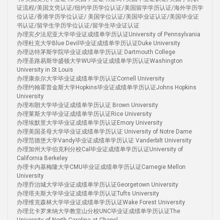
证流程/美国文凭认证/纽约学历学位认证/美国留学学历认证/海外学历学
位认证/香港学历学位认证/ 美国学位认证/美国毕业证认证/美国毕业证
书认证/留学生学历学位认证/留学生毕业证认证
办理宾夕法尼亚大学毕业证成绩单学历认证University of Pennsylvania
办理杜克大学Blue Devil毕业证成绩单学历认证Duke University
办理达特茅斯学院毕业证成绩单学历认证 Dartmouth College
办理圣路易斯华盛顿大学WU毕业证成绩单学历认证Washington
University in St Louis
办理康奈尔大学毕业证成绩单学历认证Cornell University
办理约翰霍普金斯大学Hopkins毕业证成绩单学历认证Johns Hopkins
University
办理布朗大学毕业证成绩单学历认证 Brown University
办理莱斯大学毕业证成绩单学历认证Rice University
办理埃默里大学毕业证成绩单学历认证Emory University
办理美国圣母大学毕业证成绩单学历认证 University of Notre Dame
办理范德堡大学Vandy毕业证成绩单学历认证 Vanderbilt University
办理加州大学伯克利分校Cal毕业证成绩单学历认证University of
California Berkeley
办理卡内基梅隆大学CMU毕业证成绩单学历认证Carnegie Mellon
University
办理乔治城大学毕业证成绩单学历认证Georgetown University
办理塔夫斯大学毕业证成绩单学历认证Tufts University
办理维克森林大学毕业证成绩单学历认证Wake Forest University
办理北卡罗来纳大学教堂山分校UNC毕业证成绩单学历认证The