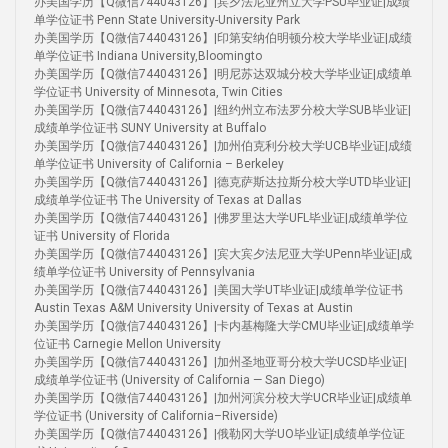
办美国学历【Q微信744043126】|宾夕法尼亚州立大学PSU毕业证|成绩
单学位证书 Penn State University-University Park
办美国学历【Q微信744043126】|印第安纳伯明顿分校大学毕业证|成绩
单学位证书 Indiana University,Bloomingto
办美国学历【Q微信744043126】|明尼苏达双城分校大学毕业证|成绩单
学位证书 University of Minnesota, Twin Cities
办美国学历【Q微信744043126】|纽约州立布法罗分校大学SUB毕业证|
成绩单学位证书 SUNY University at Buffalo
办美国学历【Q微信744043126】|加州伯克利分校大学UCB毕业证|成绩
单学位证书 University of California – Berkeley
办美国学历【Q微信744043126】|德克萨斯达拉斯分校大学UTD毕业证|
成绩单学位证书 The University of Texas at Dallas
办美国学历【Q微信744043126】|佛罗里达大学UFL毕业证|成绩单学位
证书 University of Florida
办美国学历【Q微信744043126】|宾大宾夕法尼亚大学UPenn毕业证|成
绩单学位证书 University of Pennsylvania
办美国学历【Q微信744043126】|美国大学UT毕业证|成绩单学位证书
Austin Texas A&M University University of Texas at Austin
办美国学历【Q微信744043126】|卡内基梅隆大学CMU毕业证|成绩单学
位证书 Carnegie Mellon University
办美国学历【Q微信744043126】|加州圣地亚哥分校大学UCSD毕业证|
成绩单学位证书 (University of California — San Diego)
办美国学历【Q微信744043126】|加州河滨分校大学UCR毕业证|成绩单
学位证书 (University of California–Riverside)
办美国学历【Q微信744043126】|俄勒冈大学UO毕业证|成绩单学位证