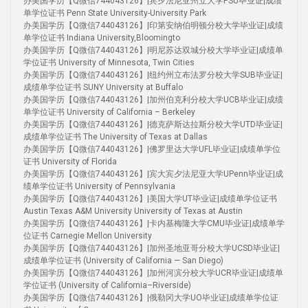
办美国学历【Q微信744043126】|宾夕法尼亚州立大学PSU毕业证|成绩
单学位证书 Penn State University-University Park
办美国学历【Q微信744043126】|印第安纳伯明顿分校大学毕业证|成绩
单学位证书 Indiana University,Bloomingto
办美国学历【Q微信744043126】|明尼苏达双城分校大学毕业证|成绩单
学位证书 University of Minnesota, Twin Cities
办美国学历【Q微信744043126】|纽约州立布法罗分校大学SUB毕业证|
成绩单学位证书 SUNY University at Buffalo
办美国学历【Q微信744043126】|加州伯克利分校大学UCB毕业证|成绩
单学位证书 University of California – Berkeley
办美国学历【Q微信744043126】|德克萨斯达拉斯分校大学UTD毕业证|
成绩单学位证书 The University of Texas at Dallas
办美国学历【Q微信744043126】|佛罗里达大学UFL毕业证|成绩单学位
证书 University of Florida
办美国学历【Q微信744043126】|宾大宾夕法尼亚大学UPenn毕业证|成
绩单学位证书 University of Pennsylvania
办美国学历【Q微信744043126】|美国大学UT毕业证|成绩单学位证书
Austin Texas A&M University University of Texas at Austin
办美国学历【Q微信744043126】|卡内基梅隆大学CMU毕业证|成绩单学
位证书 Carnegie Mellon University
办美国学历【Q微信744043126】|加州圣地亚哥分校大学UCSD毕业证|
成绩单学位证书 (University of California — San Diego)
办美国学历【Q微信744043126】|加州河滨分校大学UCR毕业证|成绩单
学位证书 (University of California–Riverside)
办美国学历【Q微信744043126】|俄勒冈大学UO毕业证|成绩单学位证