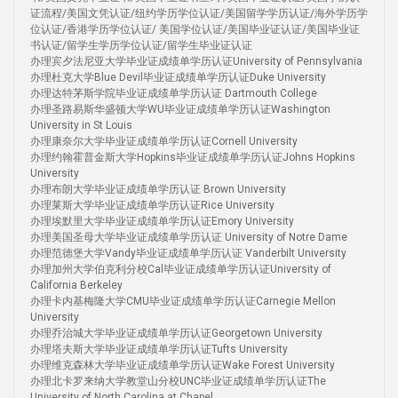
证流程/美国文凭认证/纽约学历学位认证/美国留学学历认证/海外学历学
位认证/香港学历学位认证/ 美国学位认证/美国毕业证认证/美国毕业证
书认证/留学生学历学位认证/留学生毕业证认证
办理宾夕法尼亚大学毕业证成绩单学历认证University of Pennsylvania
办理杜克大学Blue Devil毕业证成绩单学历认证Duke University
办理达特茅斯学院毕业证成绩单学历认证 Dartmouth College
办理圣路易斯华盛顿大学WU毕业证成绩单学历认证Washington
University in St Louis
办理康奈尔大学毕业证成绩单学历认证Cornell University
办理约翰霍普金斯大学Hopkins毕业证成绩单学历认证Johns Hopkins
University
办理布朗大学毕业证成绩单学历认证 Brown University
办理莱斯大学毕业证成绩单学历认证Rice University
办理埃默里大学毕业证成绩单学历认证Emory University
办理美国圣母大学毕业证成绩单学历认证 University of Notre Dame
办理范德堡大学Vandy毕业证成绩单学历认证 Vanderbilt University
办理加州大学伯克利分校Cal毕业证成绩单学历认证University of
California Berkeley
办理卡内基梅隆大学CMU毕业证成绩单学历认证Carnegie Mellon
University
办理乔治城大学毕业证成绩单学历认证Georgetown University
办理塔夫斯大学毕业证成绩单学历认证Tufts University
办理维克森林大学毕业证成绩单学历认证Wake Forest University
办理北卡罗来纳大学教堂山分校UNC毕业证成绩单学历认证The
University of North Carolina at Chapel