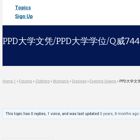
Topics
Sign Up
PPD大学文凭/PPD大学学位/Q威744
Home 1
›
Forums
›
Clothing
›
Women’s
›
Dresses
›
Evening Gowns
›
PPD大学文凭
This topic has 0 replies, 1 voice, and was last updated
5 years, 8 months ago