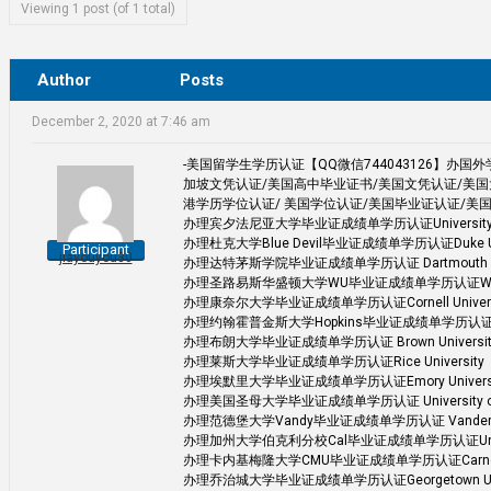
Viewing 1 post (of 1 total)
Author
Posts
December 2, 2020 at 7:46 am
-美国留学生学历认证【QQ微信744043126】办
加坡文凭认证/美国高中毕业证书/美国文凭认证/美国
港学历学位认证/ 美国学位认证/美国毕业证认证/美
办理宾夕法尼亚大学毕业证成绩单学历认证University of 
办理杜克大学Blue Devil毕业证成绩单学历认证Duke Uni
Participant
jiayouyou30
办理达特茅斯学院毕业证成绩单学历认证 Dartmouth Co
办理圣路易斯华盛顿大学WU毕业证成绩单学历认证Washington 
办理康奈尔大学毕业证成绩单学历认证Cornell Univers
办理约翰霍普金斯大学Hopkins毕业证成绩单学历认证Johns 
办理布朗大学毕业证成绩单学历认证 Brown Universit
办理莱斯大学毕业证成绩单学历认证Rice University
办理埃默里大学毕业证成绩单学历认证Emory Universi
办理美国圣母大学毕业证成绩单学历认证 University of 
办理范德堡大学Vandy毕业证成绩单学历认证 Vanderbilt 
办理加州大学伯克利分校Cal毕业证成绩单学历认证University 
办理卡内基梅隆大学CMU毕业证成绩单学历认证Carnegie Me
办理乔治城大学毕业证成绩单学历认证Georgetown Univ