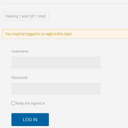
Viewing 1 post (of 1 total)
You must be logged in to reply to this topic.
Username:
Password:
Keep me signed in
LOG IN