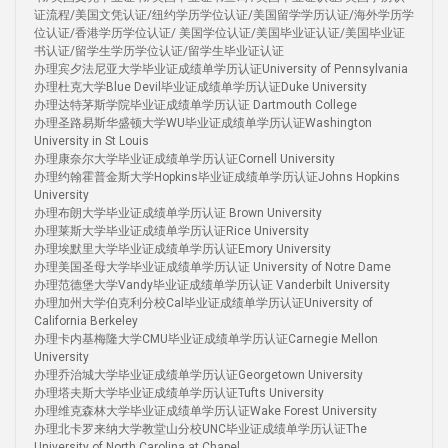
证流程/美国文凭认证/纽约学历学位认证/美国留学学历认证/海外学历学
位认证/香港学历学位认证/ 美国学位认证/美国毕业证认证/美国毕业证
书认证/留学生学历学位认证/留学生毕业证认证
办理宾夕法尼亚大学毕业证成绩单学历认证University of Pennsylvania
办理杜克大学Blue Devil毕业证成绩单学历认证Duke University
办理达特茅斯学院毕业证成绩单学历认证 Dartmouth College
办理圣路易斯华盛顿大学WU毕业证成绩单学历认证Washington
University in St Louis
办理康奈尔大学毕业证成绩单学历认证Cornell University
办理约翰霍普金斯大学Hopkins毕业证成绩单学历认证Johns Hopkins
University
办理布朗大学毕业证成绩单学历认证 Brown University
办理莱斯大学毕业证成绩单学历认证Rice University
办理埃默里大学毕业证成绩单学历认证Emory University
办理美国圣母大学毕业证成绩单学历认证 University of Notre Dame
办理范德堡大学Vandy毕业证成绩单学历认证 Vanderbilt University
办理加州大学伯克利分校Cal毕业证成绩单学历认证University of
California Berkeley
办理卡内基梅隆大学CMU毕业证成绩单学历认证Carnegie Mellon
University
办理乔治城大学毕业证成绩单学历认证Georgetown University
办理塔夫斯大学毕业证成绩单学历认证Tufts University
办理维克森林大学毕业证成绩单学历认证Wake Forest University
办理北卡罗来纳大学教堂山分校UNC毕业证成绩单学历认证The
University of North Carolina at Chapel