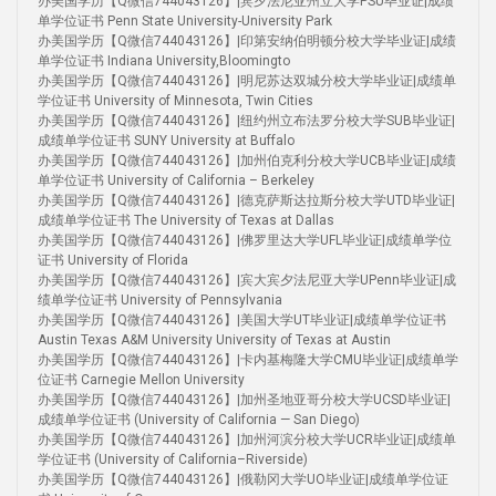
办美国学历【Q微信744043126】|宾夕法尼亚州立大学PSU毕业证|成绩
单学位证书 Penn State University-University Park
办美国学历【Q微信744043126】|印第安纳伯明顿分校大学毕业证|成绩
单学位证书 Indiana University,Bloomingto
办美国学历【Q微信744043126】|明尼苏达双城分校大学毕业证|成绩单
学位证书 University of Minnesota, Twin Cities
办美国学历【Q微信744043126】|纽约州立布法罗分校大学SUB毕业证|
成绩单学位证书 SUNY University at Buffalo
办美国学历【Q微信744043126】|加州伯克利分校大学UCB毕业证|成绩
单学位证书 University of California – Berkeley
办美国学历【Q微信744043126】|德克萨斯达拉斯分校大学UTD毕业证|
成绩单学位证书 The University of Texas at Dallas
办美国学历【Q微信744043126】|佛罗里达大学UFL毕业证|成绩单学位
证书 University of Florida
办美国学历【Q微信744043126】|宾大宾夕法尼亚大学UPenn毕业证|成
绩单学位证书 University of Pennsylvania
办美国学历【Q微信744043126】|美国大学UT毕业证|成绩单学位证书
Austin Texas A&M University University of Texas at Austin
办美国学历【Q微信744043126】|卡内基梅隆大学CMU毕业证|成绩单学
位证书 Carnegie Mellon University
办美国学历【Q微信744043126】|加州圣地亚哥分校大学UCSD毕业证|
成绩单学位证书 (University of California — San Diego)
办美国学历【Q微信744043126】|加州河滨分校大学UCR毕业证|成绩单
学位证书 (University of California–Riverside)
办美国学历【Q微信744043126】|俄勒冈大学UO毕业证|成绩单学位证