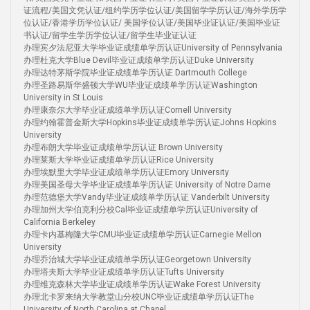
证流程/美国文凭认证/纽约学历学位认证/美国留学学历认证/海外学历学
位认证/香港学历学位认证/ 美国学位认证/美国毕业证认证/美国毕业证
书认证/留学生学历学位认证/留学生毕业证认证
办理宾夕法尼亚大学毕业证成绩单学历认证University of Pennsylvania
办理杜克大学Blue Devil毕业证成绩单学历认证Duke University
办理达特茅斯学院毕业证成绩单学历认证 Dartmouth College
办理圣路易斯华盛顿大学WU毕业证成绩单学历认证Washington
University in St Louis
办理康奈尔大学毕业证成绩单学历认证Cornell University
办理约翰霍普金斯大学Hopkins毕业证成绩单学历认证Johns Hopkins
University
办理布朗大学毕业证成绩单学历认证 Brown University
办理莱斯大学毕业证成绩单学历认证Rice University
办理埃默里大学毕业证成绩单学历认证Emory University
办理美国圣母大学毕业证成绩单学历认证 University of Notre Dame
办理范德堡大学Vandy毕业证成绩单学历认证 Vanderbilt University
办理加州大学伯克利分校Cal毕业证成绩单学历认证University of
California Berkeley
办理卡内基梅隆大学CMU毕业证成绩单学历认证Carnegie Mellon
University
办理乔治城大学毕业证成绩单学历认证Georgetown University
办理塔夫斯大学毕业证成绩单学历认证Tufts University
办理维克森林大学毕业证成绩单学历认证Wake Forest University
办理北卡罗来纳大学教堂山分校UNC毕业证成绩单学历认证The
University of North Carolina at Chapel