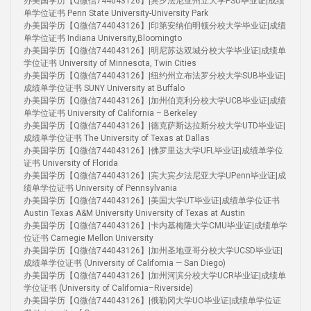
办美国学历【Q微信744043126】|宾夕法尼亚州立大学PSU毕业证|成绩
单学位证书 Penn State University-University Park
办美国学历【Q微信744043126】|印第安纳伯明顿分校大学毕业证|成绩
单学位证书 Indiana University,Bloomingto
办美国学历【Q微信744043126】|明尼苏达双城分校大学毕业证|成绩单
学位证书 University of Minnesota, Twin Cities
办美国学历【Q微信744043126】|纽约州立布法罗分校大学SUB毕业证|
成绩单学位证书 SUNY University at Buffalo
办美国学历【Q微信744043126】|加州伯克利分校大学UCB毕业证|成绩
单学位证书 University of California – Berkeley
办美国学历【Q微信744043126】|德克萨斯达拉斯分校大学UTD毕业证|
成绩单学位证书 The University of Texas at Dallas
办美国学历【Q微信744043126】|佛罗里达大学UFL毕业证|成绩单学位
证书 University of Florida
办美国学历【Q微信744043126】|宾大宾夕法尼亚大学UPenn毕业证|成
绩单学位证书 University of Pennsylvania
办美国学历【Q微信744043126】|美国大学UT毕业证|成绩单学位证书
Austin Texas A&M University University of Texas at Austin
办美国学历【Q微信744043126】|卡内基梅隆大学CMU毕业证|成绩单学
位证书 Carnegie Mellon University
办美国学历【Q微信744043126】|加州圣地亚哥分校大学UCSD毕业证|
成绩单学位证书 (University of California — San Diego)
办美国学历【Q微信744043126】|加州河滨分校大学UCR毕业证|成绩单
学位证书 (University of California–Riverside)
办美国学历【Q微信744043126】|俄勒冈大学UO毕业证|成绩单学位证