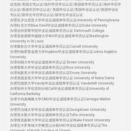
证流程/美国文凭认证/纽约学历学位认证/美国留学学历认证/海外学历学
位认证/香港学历学位认证/ 美国学位认证/美国毕业证认证/美国毕业证
书认证/留学生学历学位认证/留学生毕业证认证
办理宾夕法尼亚大学毕业证成绩单学历认证University of Pennsylvania
办理杜克大学Blue Devil毕业证成绩单学历认证Duke University
办理达特茅斯学院毕业证成绩单学历认证 Dartmouth College
办理圣路易斯华盛顿大学WU毕业证成绩单学历认证Washington
University in St Louis
办理康奈尔大学毕业证成绩单学历认证Cornell University
办理约翰霍普金斯大学Hopkins毕业证成绩单学历认证Johns Hopkins
University
办理布朗大学毕业证成绩单学历认证 Brown University
办理莱斯大学毕业证成绩单学历认证Rice University
办理埃默里大学毕业证成绩单学历认证Emory University
办理美国圣母大学毕业证成绩单学历认证 University of Notre Dame
办理范德堡大学Vandy毕业证成绩单学历认证 Vanderbilt University
办理加州大学伯克利分校Cal毕业证成绩单学历认证University of
California Berkeley
办理卡内基梅隆大学CMU毕业证成绩单学历认证Carnegie Mellon
University
办理乔治城大学毕业证成绩单学历认证Georgetown University
办理塔夫斯大学毕业证成绩单学历认证Tufts University
办理维克森林大学毕业证成绩单学历认证Wake Forest University
办理北卡罗来纳大学教堂山分校UNC毕业证成绩单学历认证The
University of North Carolina at Chapel