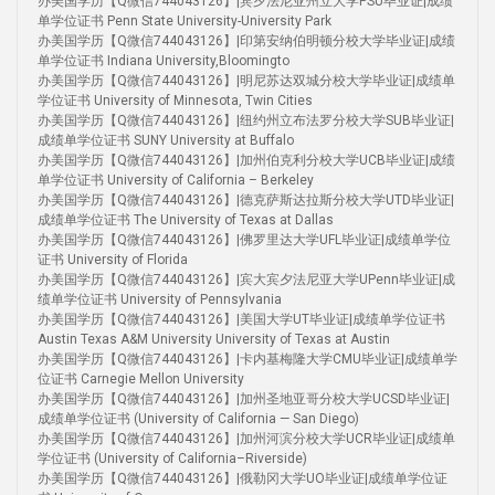
办美国学历【Q微信744043126】|宾夕法尼亚州立大学PSU毕业证|成绩
单学位证书 Penn State University-University Park
办美国学历【Q微信744043126】|印第安纳伯明顿分校大学毕业证|成绩
单学位证书 Indiana University,Bloomingto
办美国学历【Q微信744043126】|明尼苏达双城分校大学毕业证|成绩单
学位证书 University of Minnesota, Twin Cities
办美国学历【Q微信744043126】|纽约州立布法罗分校大学SUB毕业证|
成绩单学位证书 SUNY University at Buffalo
办美国学历【Q微信744043126】|加州伯克利分校大学UCB毕业证|成绩
单学位证书 University of California – Berkeley
办美国学历【Q微信744043126】|德克萨斯达拉斯分校大学UTD毕业证|
成绩单学位证书 The University of Texas at Dallas
办美国学历【Q微信744043126】|佛罗里达大学UFL毕业证|成绩单学位
证书 University of Florida
办美国学历【Q微信744043126】|宾大宾夕法尼亚大学UPenn毕业证|成
绩单学位证书 University of Pennsylvania
办美国学历【Q微信744043126】|美国大学UT毕业证|成绩单学位证书
Austin Texas A&M University University of Texas at Austin
办美国学历【Q微信744043126】|卡内基梅隆大学CMU毕业证|成绩单学
位证书 Carnegie Mellon University
办美国学历【Q微信744043126】|加州圣地亚哥分校大学UCSD毕业证|
成绩单学位证书 (University of California — San Diego)
办美国学历【Q微信744043126】|加州河滨分校大学UCR毕业证|成绩单
学位证书 (University of California–Riverside)
办美国学历【Q微信744043126】|俄勒冈大学UO毕业证|成绩单学位证