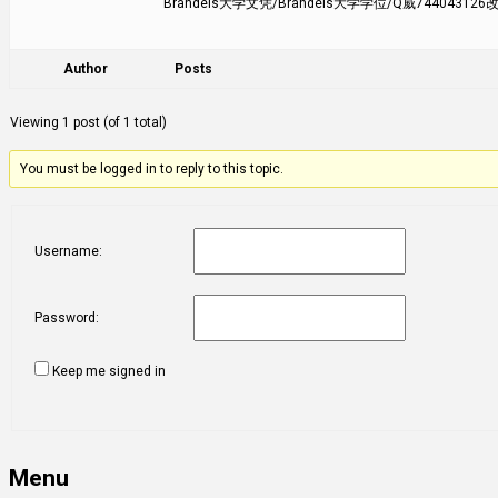
Brandeis大学文凭/Brandeis大学学位/Q威74404312
Author
Posts
Viewing 1 post (of 1 total)
You must be logged in to reply to this topic.
Username:
Password:
Keep me signed in
Menu