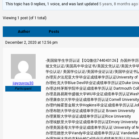
This topic has 0 replies, 1 voice, and was last updated
5 years, 8 months ago
Viewing 1 post (of 1 total)
Author
Posts
December 2, 2020 at 12:56 pm
-美国留学生学历认证【QQ微信744043126】办国
坡文凭认证/美国高中毕业证书/美国文凭认证/美国大学毕
学位认证/ 美国学位认证/美国毕业证认证/美国毕业证书
办理宾夕法尼亚大学毕业证成绩单学历认证University of Pen
办理杜克大学Blue Devil毕业证成绩单学历认证Duke Univer
jiayouyou30
办理达特茅斯学院毕业证成绩单学历认证 Dartmouth Coll
Participant
办理圣路易斯华盛顿大学WU毕业证成绩单学历认证Washington Un
办理康奈尔大学毕业证成绩单学历认证Cornell University
办理约翰霍普金斯大学Hopkins毕业证成绩单学历认证Johns Hop
办理布朗大学毕业证成绩单学历认证 Brown University
办理莱斯大学毕业证成绩单学历认证Rice University
办理埃默里大学毕业证成绩单学历认证Emory University
办理美国圣母大学毕业证成绩单学历认证 University of Not
办理范德堡大学Vandy毕业证成绩单学历认证 Vanderbilt Uni
办理加州大学伯克利分校Cal毕业证成绩单学历认证University of 