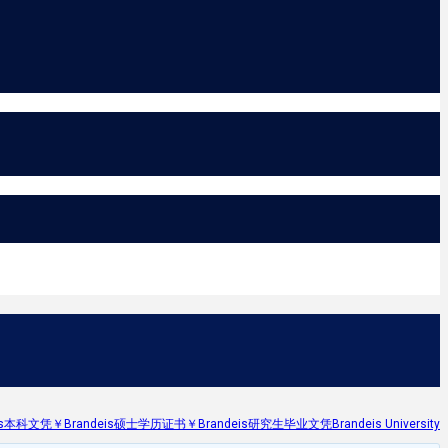
本科文凭￥Brandeis硕士学历证书￥Brandeis研究生毕业文凭Brandeis University