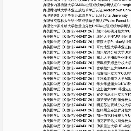
办理卡内基梅隆大学CMU毕业证成绩单学历认证Carnegie Mell
办理乔治城大学毕业证成绩单学历认证Georgetown Univer
办理塔夫斯大学毕业证成绩单学历认证Tufts University
办理维克森林大学毕业证成绩单学历认证Wake Forest Unive
办理北卡罗来纳大学教堂山分校UNC毕业证成绩单学历认证The Univers
办美国学历【Q微信744043126】|加州洛杉矶分校大学UCLA毕业证|
办美国学历【Q微信744043126】|纽约大学NYU毕业证|成绩单学位
办美国学历【Q微信744043126】|普渡大学Purdue毕业证|成绩
办美国学历【Q微信744043126】|哥伦比亚大学毕业证|成绩单学位
办美国学历【Q微信744043126】|加州尔湾分校大学UCI毕业证|成绩单
办美国学历【Q微信744043126】|东北大学NEU毕业证|成绩单学位证
办美国学历【Q微信744043126】|密歇根安娜堡分校大学UMich毕业
办美国学历【Q微信744043126】|密歇根州立大学MSU毕业证|成绩
办美国学历【Q微信744043126】|俄亥俄州立大学OSU毕业证|成绩
办美国学历【Q微信744043126】|亚利桑那州立大学ASU毕业证|
办美国学历【Q微信744043126】|华大华盛顿大学UW毕业证|成绩
办美国学历【Q微信744043126】|波士顿大学BU毕业证|成绩单
办美国学历【Q微信744043126】|宾夕法尼亚州立大学PSU毕业证|成
办美国学历【Q微信744043126】|印第安纳伯明顿分校大学毕业证|
办美国学历【Q微信744043126】|明尼苏达双城分校大学毕业证|成绩单
办美国学历【Q微信744043126】|纽约州立布法罗分校大学SUB毕
办美国学历【Q微信744043126】|加州伯克利分校大学UCB毕业证|成
办美国学历【Q微信744043126】|德克萨斯达拉斯分校大学UTD毕业
办美国学历【Q微信744043126】|佛罗里达大学UFL毕业证|成绩单