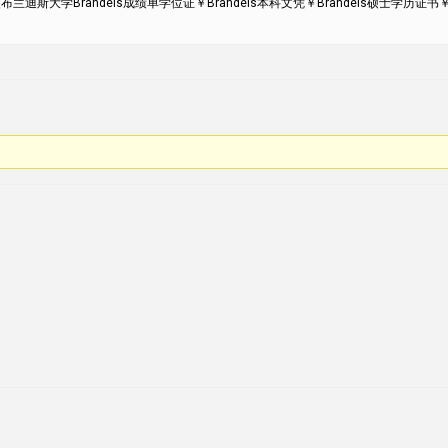
6改布兰迪斯大学Brandeis成绩单学位证￥Brandeis本科文凭￥Brandeis硕士学历证书￥Bra