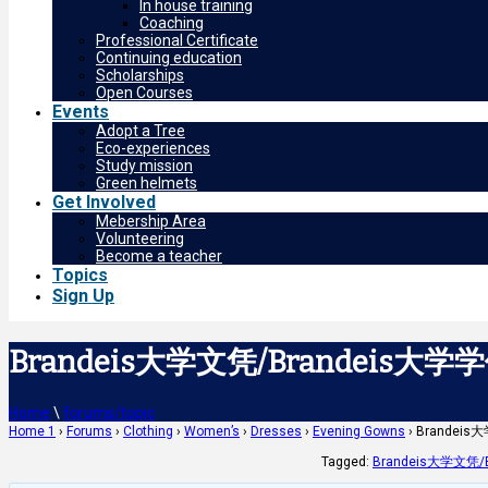
In house training
Coaching
Professional Certificate
Continuing education
Scholarships
Open Courses
Events
Adopt a Tree
Eco-experiences
Study mission
Green helmets
Get Involved
Mebership Area
Volunteering
Become a teacher
Topics
Sign Up
Brandeis大学文凭/Brandeis大学
Home
\
forums/topic
Home 1
›
Forums
›
Clothing
›
Women’s
›
Dresses
›
Evening Gowns
›
Brandeis
Tagged:
Brandeis大学文凭