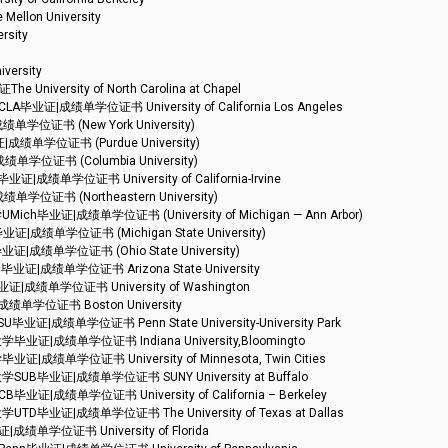
on University
sity
rsity
ity of North Carolina at Chapel
成绩单学位证书 University of California Los Angeles
证书 (New York University)
单学位证书 (Purdue University)
证书 (Columbia University)
学位证书 University of California-Irvine
书 (Northeastern University)
证|成绩单学位证书 (University of Michigan — Ann Arbor)
单学位证书 (Michigan State University)
单学位证书 (Ohio State University)
成绩单学位证书 Arizona State University
单学位证书 University of Washington
学位证书 Boston University
绩单学位证书 Penn State University-University Park
成绩单学位证书 Indiana University,Bloomingto
学位证书 University of Minnesota, Twin Cities
业证|成绩单学位证书 SUNY University at Buffalo
绩单学位证书 University of California – Berkeley
证|成绩单学位证书 The University of Texas at Dallas
学位证书 University of Florida