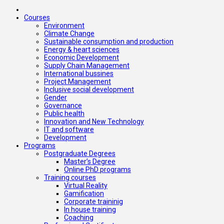
Courses
Environment
Climate Change
Sustainable consumption and production
Energy & heart sciences
Economic Development
Supply Chain Management
International bussines
Project Management
Inclusive social development
Gender
Governance
Public health
Innovation and New Technology
IT and software
Development
Programs
Postgraduate Degrees
Master’s Degree
Online PhD programs
Training courses
Virtual Reality
Gamification
Corporate traininig
In house training
Coaching