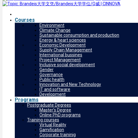
Courses
Environment
Climate Change
Sustainable consumption and production
Energy & heart sciences
Economic Development
Supply Chain Management
International bussines
Project Management
Inclusive social development
Gender
Governance
Public health
Innovation and New Technology
IT and software
Development
Programs
Postgraduate Degrees
Master’s Degree
Online PhD programs
Training courses
Virtual Reality
Gamification
Corporate traininig