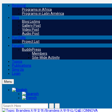
Regional
Programs in Africa
Programs in Latin América
Blog
Blog Listing
Gallery Post
Video Post
Audio Post
Portfolio
Project List
Forums
BuddyPress
Members
Site-Wide Activity
Topics
Publications
Sing Up
Login
Menu