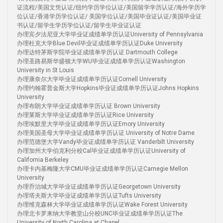
证流程/美国文凭认证/纽约学历学位认证/美国留学学历认证/海外学历学
位认证/香港学历学位认证/ 美国学位认证/美国毕业证认证/美国毕业证
书认证/留学生学历学位认证/留学生毕业证认证
办理宾夕法尼亚大学毕业证成绩单学历认证University of Pennsylvania
办理杜克大学Blue Devil毕业证成绩单学历认证Duke University
办理达特茅斯学院毕业证成绩单学历认证 Dartmouth College
办理圣路易斯华盛顿大学WU毕业证成绩单学历认证Washington
University in St Louis
办理康奈尔大学毕业证成绩单学历认证Cornell University
办理约翰霍普金斯大学Hopkins毕业证成绩单学历认证Johns Hopkins
University
办理布朗大学毕业证成绩单学历认证 Brown University
办理莱斯大学毕业证成绩单学历认证Rice University
办理埃默里大学毕业证成绩单学历认证Emory University
办理美国圣母大学毕业证成绩单学历认证 University of Notre Dame
办理范德堡大学Vandy毕业证成绩单学历认证 Vanderbilt University
办理加州大学伯克利分校Cal毕业证成绩单学历认证University of
California Berkeley
办理卡内基梅隆大学CMU毕业证成绩单学历认证Carnegie Mellon
University
办理乔治城大学毕业证成绩单学历认证Georgetown University
办理塔夫斯大学毕业证成绩单学历认证Tufts University
办理维克森林大学毕业证成绩单学历认证Wake Forest University
办理北卡罗来纳大学教堂山分校UNC毕业证成绩单学历认证The
University of North Carolina at Chapel