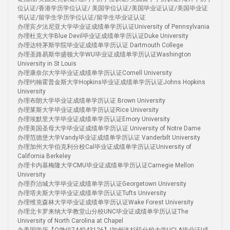
位认证/香港学历学位认证/ 美国学位认证/美国毕业证认证/美国毕业证
书认证/留学生学历学位认证/留学生毕业证认证
办理宾夕法尼亚大学毕业证成绩单学历认证University of Pennsylvania
办理杜克大学Blue Devil毕业证成绩单学历认证Duke University
办理达特茅斯学院毕业证成绩单学历认证 Dartmouth College
办理圣路易斯华盛顿大学WU毕业证成绩单学历认证Washington
University in St Louis
办理康奈尔大学毕业证成绩单学历认证Cornell University
办理约翰霍普金斯大学Hopkins毕业证成绩单学历认证Johns Hopkins
University
办理布朗大学毕业证成绩单学历认证 Brown University
办理莱斯大学毕业证成绩单学历认证Rice University
办理埃默里大学毕业证成绩单学历认证Emory University
办理美国圣母大学毕业证成绩单学历认证 University of Notre Dame
办理范德堡大学Vandy毕业证成绩单学历认证 Vanderbilt University
办理加州大学伯克利分校Cal毕业证成绩单学历认证University of
California Berkeley
办理卡内基梅隆大学CMU毕业证成绩单学历认证Carnegie Mellon
University
办理乔治城大学毕业证成绩单学历认证Georgetown University
办理塔夫斯大学毕业证成绩单学历认证Tufts University
办理维克森林大学毕业证成绩单学历认证Wake Forest University
办理北卡罗来纳大学教堂山分校UNC毕业证成绩单学历认证The
University of North Carolina at Chapel