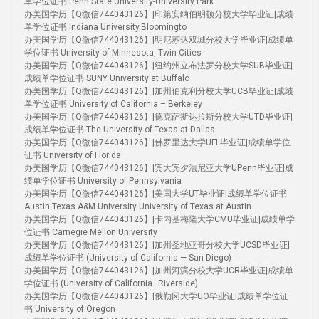
单学位证书 Penn State University-University Park
办美国学历【Q微信744043126】|印第安纳伯明顿分校大学毕业证|成绩
单学位证书 Indiana University,Bloomingto
办美国学历【Q微信744043126】|明尼苏达双城分校大学毕业证|成绩单
学位证书 University of Minnesota, Twin Cities
办美国学历【Q微信744043126】|纽约州立布法罗分校大学SUB毕业证|
成绩单学位证书 SUNY University at Buffalo
办美国学历【Q微信744043126】|加州伯克利分校大学UCB毕业证|成绩
单学位证书 University of California – Berkeley
办美国学历【Q微信744043126】|德克萨斯达拉斯分校大学UTD毕业证|
成绩单学位证书 The University of Texas at Dallas
办美国学历【Q微信744043126】|佛罗里达大学UFL毕业证|成绩单学位
证书 University of Florida
办美国学历【Q微信744043126】|宾大宾夕法尼亚大学UPenn毕业证|成
绩单学位证书 University of Pennsylvania
办美国学历【Q微信744043126】|美国大学UT毕业证|成绩单学位证书
Austin Texas A&M University University of Texas at Austin
办美国学历【Q微信744043126】|卡内基梅隆大学CMU毕业证|成绩单学
位证书 Carnegie Mellon University
办美国学历【Q微信744043126】|加州圣地亚哥分校大学UCSD毕业证|
成绩单学位证书 (University of California — San Diego)
办美国学历【Q微信744043126】|加州河滨分校大学UCR毕业证|成绩单
学位证书 (University of California–Riverside)
办美国学历【Q微信744043126】|俄勒冈大学UO毕业证|成绩单学位证
书 University of Oregon