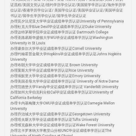
证流程/美国文凭认证/纽约学历学位认证/美国留学学历认证/海外学历学
位认证/香港学历学位认证/ 美国学位认证/美国毕业证认证/美国毕业证
书认证/留学生学历学位认证/留学生毕业证认证
办理宾夕法尼亚大学毕业证成绩单学历认证University of Pennsylvania
办理杜克大学Blue Devil毕业证成绩单学历认证Duke University
办理达特茅斯学院毕业证成绩单学历认证 Dartmouth College
办理圣路易斯华盛顿大学WU毕业证成绩单学历认证Washington
University in St Louis
办理康奈尔大学毕业证成绩单学历认证Cornell University
办理约翰霍普金斯大学Hopkins毕业证成绩单学历认证Johns Hopkins
University
办理布朗大学毕业证成绩单学历认证 Brown University
办理莱斯大学毕业证成绩单学历认证Rice University
办理埃默里大学毕业证成绩单学历认证Emory University
办理美国圣母大学毕业证成绩单学历认证 University of Notre Dame
办理范德堡大学Vandy毕业证成绩单学历认证 Vanderbilt University
办理加州大学伯克利分校Cal毕业证成绩单学历认证University of
California Berkeley
办理卡内基梅隆大学CMU毕业证成绩单学历认证Carnegie Mellon
University
办理乔治城大学毕业证成绩单学历认证Georgetown University
办理塔夫斯大学毕业证成绩单学历认证Tufts University
办理维克森林大学毕业证成绩单学历认证Wake Forest University
办理北卡罗来纳大学教堂山分校UNC毕业证成绩单学历认证The