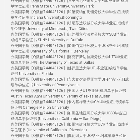
办美国学历【Q微信744043126】|宾夕法尼亚州立大学PSU毕业证|成绩
单学位证书 Penn State University-University Park
办美国学历【Q微信744043126】|印第安纳伯明顿分校大学毕业证|成绩
单学位证书 Indiana University,Bloomingto
办美国学历【Q微信744043126】|明尼苏达双城分校大学毕业证|成绩单
学位证书 University of Minnesota, Twin Cities
办美国学历【Q微信744043126】|纽约州立布法罗分校大学SUB毕业证|
成绩单学位证书 SUNY University at Buffalo
办美国学历【Q微信744043126】|加州伯克利分校大学UCB毕业证|成绩
单学位证书 University of California – Berkeley
办美国学历【Q微信744043126】|德克萨斯达拉斯分校大学UTD毕业证|
成绩单学位证书 The University of Texas at Dallas
办美国学历【Q微信744043126】|佛罗里达大学UFL毕业证|成绩单学位
证书 University of Florida
办美国学历【Q微信744043126】|宾大宾夕法尼亚大学UPenn毕业证|成
绩单学位证书 University of Pennsylvania
办美国学历【Q微信744043126】|美国大学UT毕业证|成绩单学位证书
Austin Texas A&M University University of Texas at Austin
办美国学历【Q微信744043126】|卡内基梅隆大学CMU毕业证|成绩单学
位证书 Carnegie Mellon University
办美国学历【Q微信744043126】|加州圣地亚哥分校大学UCSD毕业证|
成绩单学位证书 (University of California — San Diego)
办美国学历【Q微信744043126】|加州河滨分校大学UCR毕业证|成绩单
学位证书 (University of California–Riverside)
办美国学历【Q微信744043126】|俄勒冈大学UO毕业证|成绩单学位证