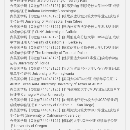
单学位证书 Penn State University-University Park
办美国学历【Q微信744043126】|印第安纳伯明顿分校大学毕业证|成绩
单学位证书 Indiana University,Bloomingto
办美国学历【Q微信744043126】|明尼苏达双城分校大学毕业证|成绩单
学位证书 University of Minnesota, Twin Cities
办美国学历【Q微信744043126】|纽约州立布法罗分校大学SUB毕业证|
成绩单学位证书 SUNY University at Buffalo
办美国学历【Q微信744043126】|加州伯克利分校大学UCB毕业证|成绩
单学位证书 University of California – Berkeley
办美国学历【Q微信744043126】|德克萨斯达拉斯分校大学UTD毕业证|
成绩单学位证书 The University of Texas at Dallas
办美国学历【Q微信744043126】|佛罗里达大学UFL毕业证|成绩单学位
证书 University of Florida
办美国学历【Q微信744043126】|宾大宾夕法尼亚大学UPenn毕业证|成
绩单学位证书 University of Pennsylvania
办美国学历【Q微信744043126】|美国大学UT毕业证|成绩单学位证书
Austin Texas A&M University University of Texas at Austin
办美国学历【Q微信744043126】|卡内基梅隆大学CMU毕业证|成绩单学
位证书 Carnegie Mellon University
办美国学历【Q微信744043126】|加州圣地亚哥分校大学UCSD毕业证|
成绩单学位证书 (University of California — San Diego)
办美国学历【Q微信744043126】|加州河滨分校大学UCR毕业证|成绩单
学位证书 (University of California–Riverside)
办美国学历【Q微信744043126】|俄勒冈大学UO毕业证|成绩单学位证
书 University of Oregon