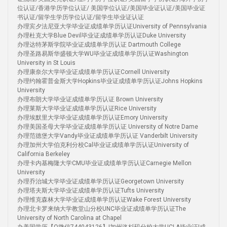
位认证/香港学历学位认证/ 美国学位认证/美国毕业证认证/美国毕业证
书认证/留学生学历学位认证/留学生毕业证认证
办理宾夕法尼亚大学毕业证成绩单学历认证University of Pennsylvania
办理杜克大学Blue Devil毕业证成绩单学历认证Duke University
办理达特茅斯学院毕业证成绩单学历认证 Dartmouth College
办理圣路易斯华盛顿大学WU毕业证成绩单学历认证Washington
University in St Louis
办理康奈尔大学毕业证成绩单学历认证Cornell University
办理约翰霍普金斯大学Hopkins毕业证成绩单学历认证Johns Hopkins
University
办理布朗大学毕业证成绩单学历认证 Brown University
办理莱斯大学毕业证成绩单学历认证Rice University
办理埃默里大学毕业证成绩单学历认证Emory University
办理美国圣母大学毕业证成绩单学历认证 University of Notre Dame
办理范德堡大学Vandy毕业证成绩单学历认证 Vanderbilt University
办理加州大学伯克利分校Cal毕业证成绩单学历认证University of
California Berkeley
办理卡内基梅隆大学CMU毕业证成绩单学历认证Carnegie Mellon
University
办理乔治城大学毕业证成绩单学历认证Georgetown University
办理塔夫斯大学毕业证成绩单学历认证Tufts University
办理维克森林大学毕业证成绩单学历认证Wake Forest University
办理北卡罗来纳大学教堂山分校UNC毕业证成绩单学历认证The
University of North Carolina at Chapel