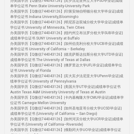
办美国学历【Q微信744043126】|宾夕法尼亚州立大学PSU毕业证|成绩
单学位证书 Penn State University-University Park
办美国学历【Q微信744043126】|印第安纳伯明顿分校大学毕业证|成绩
单学位证书 Indiana University,Bloomingto
办美国学历【Q微信744043126】|明尼苏达双城分校大学毕业证|成绩单
学位证书 University of Minnesota, Twin Cities
办美国学历【Q微信744043126】|纽约州立布法罗分校大学SUB毕业证|
成绩单学位证书 SUNY University at Buffalo
办美国学历【Q微信744043126】|加州伯克利分校大学UCB毕业证|成绩
单学位证书 University of California – Berkeley
办美国学历【Q微信744043126】|德克萨斯达拉斯分校大学UTD毕业证|
成绩单学位证书 The University of Texas at Dallas
办美国学历【Q微信744043126】|佛罗里达大学UFL毕业证|成绩单学位
证书 University of Florida
办美国学历【Q微信744043126】|宾大宾夕法尼亚大学UPenn毕业证|成
绩单学位证书 University of Pennsylvania
办美国学历【Q微信744043126】|美国大学UT毕业证|成绩单学位证书
Austin Texas A&M University University of Texas at Austin
办美国学历【Q微信744043126】|卡内基梅隆大学CMU毕业证|成绩单学
位证书 Carnegie Mellon University
办美国学历【Q微信744043126】|加州圣地亚哥分校大学UCSD毕业证|
成绩单学位证书 (University of California — San Diego)
办美国学历【Q微信744043126】|加州河滨分校大学UCR毕业证|成绩单
学位证书 (University of California–Riverside)
办美国学历【Q微信744043126】|俄勒冈大学UO毕业证|成绩单学位证