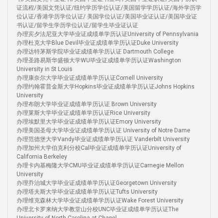
证流程/美国文凭认证/纽约学历学位认证/美国留学学历认证/海外学历学
位认证/香港学历学位认证/ 美国学位认证/美国毕业证认证/美国毕业证
书认证/留学生学历学位认证/留学生毕业证认证
办理宾夕法尼亚大学毕业证成绩单学历认证University of Pennsylvania
办理杜克大学Blue Devil毕业证成绩单学历认证Duke University
办理达特茅斯学院毕业证成绩单学历认证 Dartmouth College
办理圣路易斯华盛顿大学WU毕业证成绩单学历认证Washington
University in St Louis
办理康奈尔大学毕业证成绩单学历认证Cornell University
办理约翰霍普金斯大学Hopkins毕业证成绩单学历认证Johns Hopkins
University
办理布朗大学毕业证成绩单学历认证 Brown University
办理莱斯大学毕业证成绩单学历认证Rice University
办理埃默里大学毕业证成绩单学历认证Emory University
办理美国圣母大学毕业证成绩单学历认证 University of Notre Dame
办理范德堡大学Vandy毕业证成绩单学历认证 Vanderbilt University
办理加州大学伯克利分校Cal毕业证成绩单学历认证University of
California Berkeley
办理卡内基梅隆大学CMU毕业证成绩单学历认证Carnegie Mellon
University
办理乔治城大学毕业证成绩单学历认证Georgetown University
办理塔夫斯大学毕业证成绩单学历认证Tufts University
办理维克森林大学毕业证成绩单学历认证Wake Forest University
办理北卡罗来纳大学教堂山分校UNC毕业证成绩单学历认证The