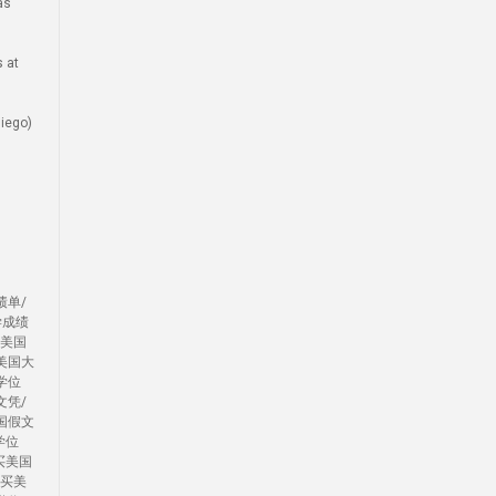
as
 at
ego)
绩单/
学成绩
办美国
美国大
学位
文凭/
国假文
学位
买美国
/买美