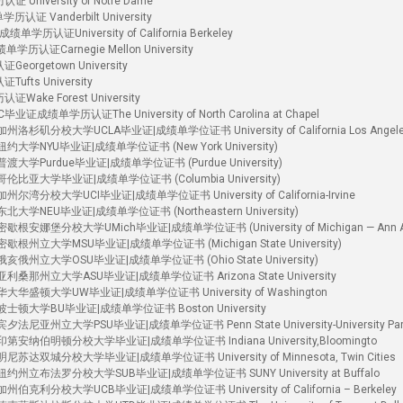
versity of Notre Dame
Vanderbilt University
证University of California Berkeley
Carnegie Mellon University
getown University
s University
e Forest University
学历认证The University of North Carolina at Chapel
杉矶分校大学UCLA毕业证|成绩单学位证书 University of California Los Angel
大学NYU毕业证|成绩单学位证书 (New York University)
大学Purdue毕业证|成绩单学位证书 (Purdue University)
比亚大学毕业证|成绩单学位证书 (Columbia University)
湾分校大学UCI毕业证|成绩单学位证书 University of California-Irvine
学NEU毕业证|成绩单学位证书 (Northeastern University)
安娜堡分校大学UMich毕业证|成绩单学位证书 (University of Michigan — Ann Ar
根州立大学MSU毕业证|成绩单学位证书 (Michigan State University)
俄州立大学OSU毕业证|成绩单学位证书 (Ohio State University)
桑那州立大学ASU毕业证|成绩单学位证书 Arizona State University
华盛顿大学UW毕业证|成绩单学位证书 University of Washington
士顿大学BU毕业证|成绩单学位证书 Boston University
尼亚州立大学PSU毕业证|成绩单学位证书 Penn State University-University Par
安纳伯明顿分校大学毕业证|成绩单学位证书 Indiana University,Bloomingto
达双城分校大学毕业证|成绩单学位证书 University of Minnesota, Twin Cities
州立布法罗分校大学SUB毕业证|成绩单学位证书 SUNY University at Buffalo
克利分校大学UCB毕业证|成绩单学位证书 University of California – Berkeley