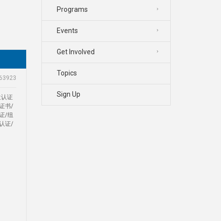
Programs
Events
Get Involved
Topics
63923
Sign Up
位认证
证书/
证/纽
认证/