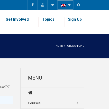
Get Involved
Topics
Sign Up
HOME
\
FORUMS/TOPIC
MENU
九大学学
Courses