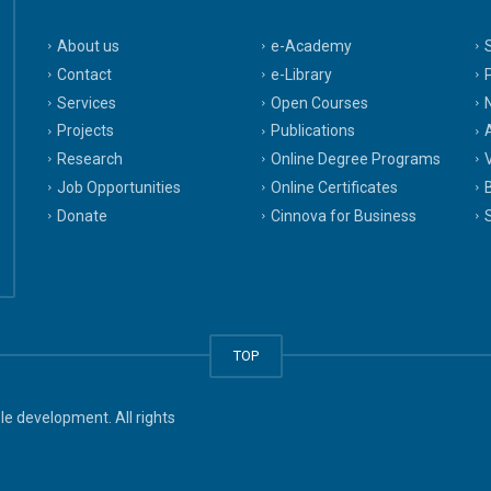
About us
e-Academy
Contact
e-Library
Services
Open Courses
Projects
Publications
A
Research
Online Degree Programs
Job Opportunities
Online Certificates
Donate
Cinnova for Business
TOP
e development. All rights