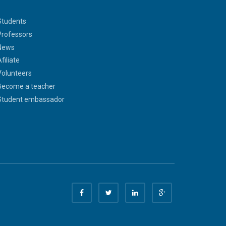
Students
Professors
News
filiate
Volunteers
Become a teacher
Student embassador