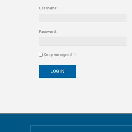
Username:
Password:
Keep me signed in
LOG IN