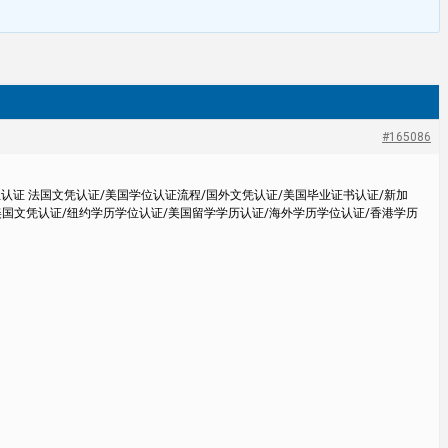
#165086
位认证 法国文凭认证/美国学位认证流程/国外文凭认证/美国毕业证书认证/新加
美国文凭认证/纽约学历学位认证/美国留学学历认证/海外学历学位认证/香港学历