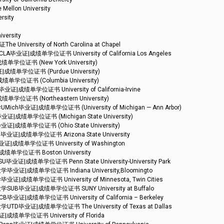
on University
sity
rsity
ity of North Carolina at Chapel
成绩单学位证书 University of California Los Angeles
证书 (New York University)
单学位证书 (Purdue University)
证书 (Columbia University)
学位证书 University of California-Irvine
书 (Northeastern University)
证|成绩单学位证书 (University of Michigan — Ann Arbor)
单学位证书 (Michigan State University)
单学位证书 (Ohio State University)
成绩单学位证书 Arizona State University
单学位证书 University of Washington
学位证书 Boston University
绩单学位证书 Penn State University-University Park
成绩单学位证书 Indiana University,Bloomingto
学位证书 University of Minnesota, Twin Cities
业证|成绩单学位证书 SUNY University at Buffalo
绩单学位证书 University of California – Berkeley
证|成绩单学位证书 The University of Texas at Dallas
学位证书 University of Florida