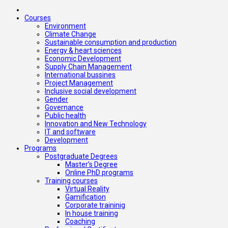
Courses
Environment
Climate Change
Sustainable consumption and production
Energy & heart sciences
Economic Development
Supply Chain Management
International bussines
Project Management
Inclusive social development
Gender
Governance
Public health
Innovation and New Technology
IT and software
Development
Programs
Postgraduate Degrees
Master’s Degree
Online PhD programs
Training courses
Virtual Reality
Gamification
Corporate traininig
In house training
Coaching