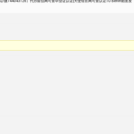
44043126）代办留信网可查毕业证认证|大使馆官网可查认证TU Berlin勤发发