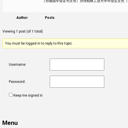
（办德国毕业证书文凭）办理柏林工业大学毕业证文凭（Q/微7
Author
Posts
Viewing 1 post (of 1 total)
You must be logged in to reply to this topic.
Username:
Password:
Keep me signed in
Menu