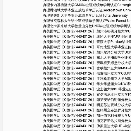
办理卡内基梅隆大学CMU毕业证成绩单学历认证Carnegie Mell
办理乔治城大学毕业证成绩单学历认证Georgetown Univer
办理塔夫斯大学毕业证成绩单学历认证Tufts University
办理维克森林大学毕业证成绩单学历认证Wake Forest Unive
办理北卡罗来纳大学教堂山分校UNC毕业证成绩单学历认证The Univers
办美国学历【Q微信744043126】|加州洛杉矶分校大学UCLA毕业证|
办美国学历【Q微信744043126】|纽约大学NYU毕业证|成绩单学位
办美国学历【Q微信744043126】|普渡大学Purdue毕业证|成绩
办美国学历【Q微信744043126】|哥伦比亚大学毕业证|成绩单学位
办美国学历【Q微信744043126】|加州尔湾分校大学UCI毕业证|成绩单
办美国学历【Q微信744043126】|东北大学NEU毕业证|成绩单学位证
办美国学历【Q微信744043126】|密歇根安娜堡分校大学UMich毕业
办美国学历【Q微信744043126】|密歇根州立大学MSU毕业证|成绩
办美国学历【Q微信744043126】|俄亥俄州立大学OSU毕业证|成绩
办美国学历【Q微信744043126】|亚利桑那州立大学ASU毕业证|
办美国学历【Q微信744043126】|华大华盛顿大学UW毕业证|成绩
办美国学历【Q微信744043126】|波士顿大学BU毕业证|成绩单
办美国学历【Q微信744043126】|宾夕法尼亚州立大学PSU毕业证|成
办美国学历【Q微信744043126】|印第安纳伯明顿分校大学毕业证|
办美国学历【Q微信744043126】|明尼苏达双城分校大学毕业证|成绩单
办美国学历【Q微信744043126】|纽约州立布法罗分校大学SUB毕
办美国学历【Q微信744043126】|加州伯克利分校大学UCB毕业证|成
办美国学历【Q微信744043126】|德克萨斯达拉斯分校大学UTD毕业
办美国学历【Q微信744043126】|佛罗里达大学UFL毕业证|成绩单