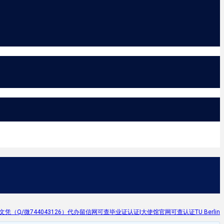
Q/微744043126）代办留信网可查毕业证认证|大使馆官网可查认证TU Berlin