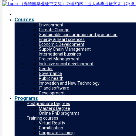
Courses
Environment
Climate Change
Sustainable consumption and production
Energy & heart sciences
Economic Development
Supply Chain Management
International bussines
Project Management
Inclusive social development
Gender
Governance
Public health
Innovation and New Technology
IT and software
Development
Programs
Postgraduate Degrees
Master’s Degree
Online PhD programs
Training courses
Virtual Reality
Gamification
Corporate traininig