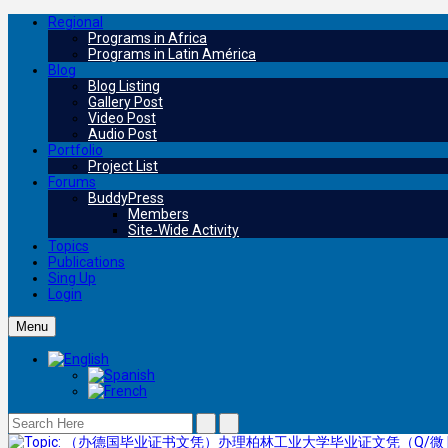
Regional
Programs in Africa
Programs in Latin América
Blog
Blog Listing
Gallery Post
Video Post
Audio Post
Portfolio
Project List
Forums
BuddyPress
Members
Site-Wide Activity
Topics
Publications
Sing Up
Login
Menu