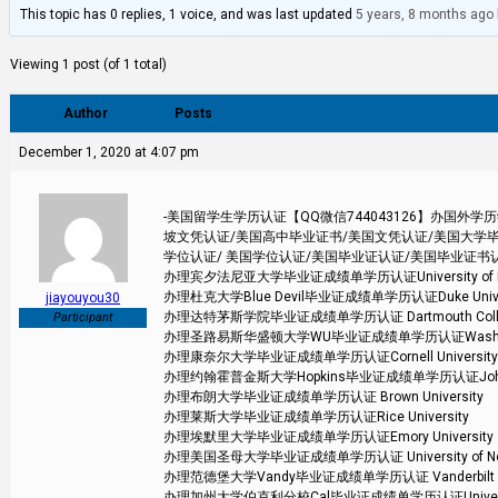
This topic has 0 replies, 1 voice, and was last updated
5 years, 8 months ago
Viewing 1 post (of 1 total)
Author
Posts
December 1, 2020 at 4:07 pm
-美国留学生学历认证【QQ微信744043126】办国
坡文凭认证/美国高中毕业证书/美国文凭认证/美国大学毕
学位认证/ 美国学位认证/美国毕业证认证/美国毕业证书
办理宾夕法尼亚大学毕业证成绩单学历认证University of Pen
办理杜克大学Blue Devil毕业证成绩单学历认证Duke Univer
jiayouyou30
办理达特茅斯学院毕业证成绩单学历认证 Dartmouth Coll
Participant
办理圣路易斯华盛顿大学WU毕业证成绩单学历认证Washington Un
办理康奈尔大学毕业证成绩单学历认证Cornell University
办理约翰霍普金斯大学Hopkins毕业证成绩单学历认证Johns Hop
办理布朗大学毕业证成绩单学历认证 Brown University
办理莱斯大学毕业证成绩单学历认证Rice University
办理埃默里大学毕业证成绩单学历认证Emory University
办理美国圣母大学毕业证成绩单学历认证 University of Not
办理范德堡大学Vandy毕业证成绩单学历认证 Vanderbilt Uni
办理加州大学伯克利分校Cal毕业证成绩单学历认证University of 