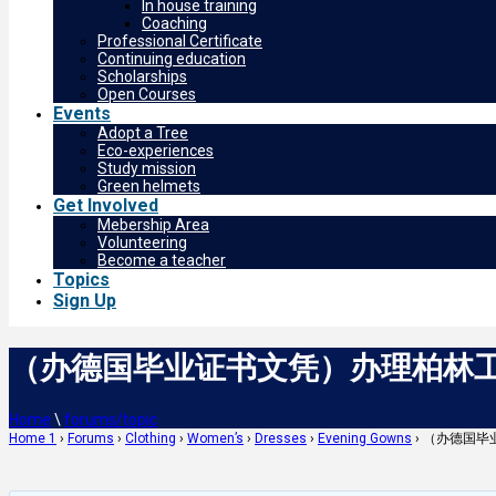
In house training
Coaching
Professional Certificate
Continuing education
Scholarships
Open Courses
Events
Adopt a Tree
Eco-experiences
Study mission
Green helmets
Get Involved
Mebership Area
Volunteering
Become a teacher
Topics
Sign Up
（办德国毕业证书文凭）办理柏林工
Home
\
forums/topic
Home 1
›
Forums
›
Clothing
›
Women’s
›
Dresses
›
Evening Gowns
›
（办德国毕