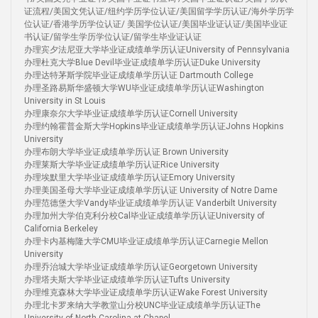
证流程/美国文凭认证/纽约学历学位认证/美国留学学历认证/海外学历学
位认证/香港学历学位认证/ 美国学位认证/美国毕业证认证/美国毕业证
书认证/留学生学历学位认证/留学生毕业证认证
办理宾夕法尼亚大学毕业证成绩单学历认证University of Pennsylvania
办理杜克大学Blue Devil毕业证成绩单学历认证Duke University
办理达特茅斯学院毕业证成绩单学历认证 Dartmouth College
办理圣路易斯华盛顿大学WU毕业证成绩单学历认证Washington
University in St Louis
办理康奈尔大学毕业证成绩单学历认证Cornell University
办理约翰霍普金斯大学Hopkins毕业证成绩单学历认证Johns Hopkins
University
办理布朗大学毕业证成绩单学历认证 Brown University
办理莱斯大学毕业证成绩单学历认证Rice University
办理埃默里大学毕业证成绩单学历认证Emory University
办理美国圣母大学毕业证成绩单学历认证 University of Notre Dame
办理范德堡大学Vandy毕业证成绩单学历认证 Vanderbilt University
办理加州大学伯克利分校Cal毕业证成绩单学历认证University of
California Berkeley
办理卡内基梅隆大学CMU毕业证成绩单学历认证Carnegie Mellon
University
办理乔治城大学毕业证成绩单学历认证Georgetown University
办理塔夫斯大学毕业证成绩单学历认证Tufts University
办理维克森林大学毕业证成绩单学历认证Wake Forest University
办理北卡罗来纳大学教堂山分校UNC毕业证成绩单学历认证The