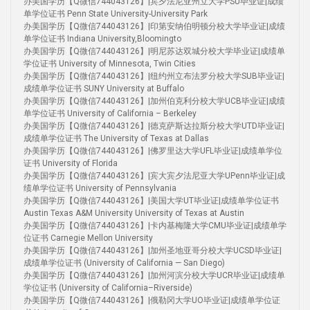
办美国学历【Q微信744043126】|宾夕法尼亚州立大学PSU毕业证|成绩
单学位证书 Penn State University-University Park
办美国学历【Q微信744043126】|印第安纳伯明顿分校大学毕业证|成绩
单学位证书 Indiana University,Bloomingto
办美国学历【Q微信744043126】|明尼苏达双城分校大学毕业证|成绩单
学位证书 University of Minnesota, Twin Cities
办美国学历【Q微信744043126】|纽约州立布法罗分校大学SUB毕业证|
成绩单学位证书 SUNY University at Buffalo
办美国学历【Q微信744043126】|加州伯克利分校大学UCB毕业证|成绩
单学位证书 University of California – Berkeley
办美国学历【Q微信744043126】|德克萨斯达拉斯分校大学UTD毕业证|
成绩单学位证书 The University of Texas at Dallas
办美国学历【Q微信744043126】|佛罗里达大学UFL毕业证|成绩单学位
证书 University of Florida
办美国学历【Q微信744043126】|宾大宾夕法尼亚大学UPenn毕业证|成
绩单学位证书 University of Pennsylvania
办美国学历【Q微信744043126】|美国大学UT毕业证|成绩单学位证书
Austin Texas A&M University University of Texas at Austin
办美国学历【Q微信744043126】|卡内基梅隆大学CMU毕业证|成绩单学
位证书 Carnegie Mellon University
办美国学历【Q微信744043126】|加州圣地亚哥分校大学UCSD毕业证|
成绩单学位证书 (University of California — San Diego)
办美国学历【Q微信744043126】|加州河滨分校大学UCR毕业证|成绩单
学位证书 (University of California–Riverside)
办美国学历【Q微信744043126】|俄勒冈大学UO毕业证|成绩单学位证