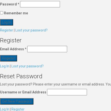
Password
*
Remember me
Register
|
Lost your password?
Register
Email Address
*
Log In
|
Lost your password?
Reset Password
Lost your password? Please enter your username or email address. You w
Username or Email Address
Log In
|
Register