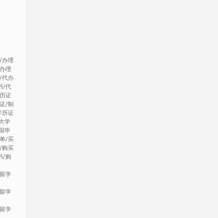
/办理
/办理
/代办
书/代
学历证
证/制
学历证
大学
国毕
单/买
/购买
书/购
理留学
理留学
理留学