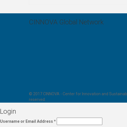
CINNOVA Global Network
© 2017 CINNOVA - Center for Innovation and Sustainabl
reserved.
Login
Username or Email Address
*