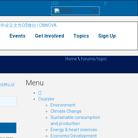
s
Events
Get Involved
Topics
Sign Up
Home
\
forums/topic
Menu
留信网认证
Courses
Environment
Climate Change
Sustainable consumption
and production
Energy & heart sciences
Economic Development