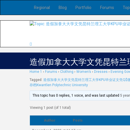
Regional
Blog
Portfolio
Forums
Top
造假加拿大大学文凭昆特兰理
Home 1
›
Forums
›
Clothing
›
Women’s
›
Dresses
›
Evening Go
Tagged:
造假加拿大大学文凭昆特兰理工大学KPU毕业证文凭Q$微
存档Kwantlen Polytechnic University
This topic has 0 replies, 1 voice, and was last updated
5 yea
Viewing 1 post (of 1 total)
Author
Posts