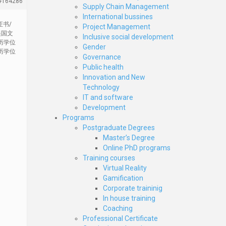
#164286
Supply Chain Management
International bussines
证书/
Project Management
美国文
Inclusive social development
历学位
Gender
历学位
Governance
Public health
Innovation and New
Technology
IT and software
Development
Programs
Postgraduate Degrees
Master’s Degree
Online PhD programs
Training courses
Virtual Reality
Gamification
Corporate traininig
In house training
Coaching
Professional Certificate