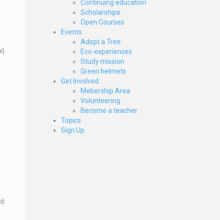
Continuing education
Scholarships
Open Courses
Events
Adopt a Tree
r)
Eco-experiences
Study mission
Green helmets
Get Involved
Mebership Area
Volunteering
Become a teacher
Topics
Sign Up
o)