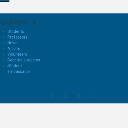
COMMUNITY
Students
Professors
News
Afiliate
Volunteers
Become a teacher
Student
embassador