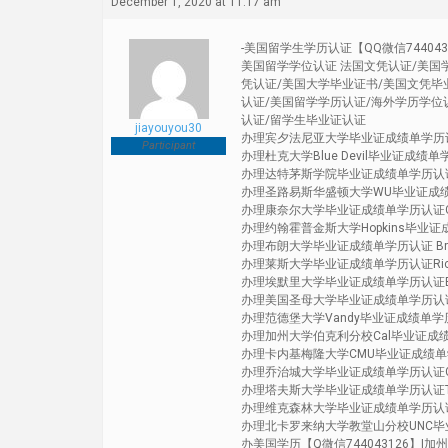
December 1, 2020 at 11:17 am
-美国留学生学历认证【QQ微信7440
美国留学学位认证 法国文凭认证/美国
凭认证/美国大学毕业证书/美国文凭毕
认证/美国留学学历认证/海外学历学位
认证/留学生毕业证认证
jiayouyou30
办理宾夕法尼亚大学毕业证成绩单学历认证Unive
Participant
办理杜克大学Blue Devil毕业证成绩单学历认
办理达特茅斯学院毕业证成绩单学历认证 Dart
办理圣路易斯华盛顿大学WU毕业证成绩单学历认证Wa
办理康奈尔大学毕业证成绩单学历认证Cornell
办理约翰霍普金斯大学Hopkins毕业证成绩单学
办理布朗大学毕业证成绩单学历认证 Brown 
办理莱斯大学毕业证成绩单学历认证Rice Un
办理埃默里大学毕业证成绩单学历认证Emory 
办理美国圣母大学毕业证成绩单学历认证 Unive
办理范德堡大学Vandy毕业证成绩单学历认证 Va
办理加州大学伯克利分校Cal毕业证成绩单学历认证Un
办理卡内基梅隆大学CMU毕业证成绩单学历认证Ca
办理乔治城大学毕业证成绩单学历认证George
办理塔夫斯大学毕业证成绩单学历认证Tufts 
办理维克森林大学毕业证成绩单学历认证Wake F
办理北卡罗来纳大学教堂山分校UNC毕业证成绩单学历认
办美国学历【Q微信744043126】|加州洛杉矶分