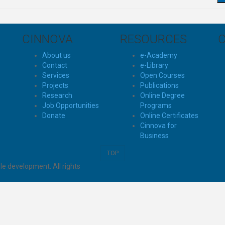
CINNOVA
RESOURCES
About us
e-Academy
Contact
e-Library
Services
Open Courses
Projects
Publications
Research
Online Degree
Job Opportunities
Programs
Donate
Online Certificates
Cinnova for
Business
TOP
e development. All rights