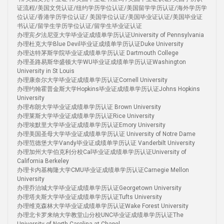
证流程/美国文凭认证/纽约学历学位认证/美国留学学历认证/海外学历学
位认证/香港学历学位认证/ 美国学位认证/美国毕业证认证/美国毕业证
书认证/留学生学历学位认证/留学生毕业证认证
办理宾夕法尼亚大学毕业证成绩单学历认证University of Pennsylvania
办理杜克大学Blue Devil毕业证成绩单学历认证Duke University
办理达特茅斯学院毕业证成绩单学历认证 Dartmouth College
办理圣路易斯华盛顿大学WU毕业证成绩单学历认证Washington
University in St Louis
办理康奈尔大学毕业证成绩单学历认证Cornell University
办理约翰霍普金斯大学Hopkins毕业证成绩单学历认证Johns Hopkins
University
办理布朗大学毕业证成绩单学历认证 Brown University
办理莱斯大学毕业证成绩单学历认证Rice University
办理埃默里大学毕业证成绩单学历认证Emory University
办理美国圣母大学毕业证成绩单学历认证 University of Notre Dame
办理范德堡大学Vandy毕业证成绩单学历认证 Vanderbilt University
办理加州大学伯克利分校Cal毕业证成绩单学历认证University of
California Berkeley
办理卡内基梅隆大学CMU毕业证成绩单学历认证Carnegie Mellon
University
办理乔治城大学毕业证成绩单学历认证Georgetown University
办理塔夫斯大学毕业证成绩单学历认证Tufts University
办理维克森林大学毕业证成绩单学历认证Wake Forest University
办理北卡罗来纳大学教堂山分校UNC毕业证成绩单学历认证The