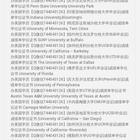
办美国学历【Q微信744043126】|宾夕法尼亚州立大学PSU毕业证|成绩
单学位证书 Penn State University-University Park
办美国学历【Q微信744043126】|印第安纳伯明顿分校大学毕业证|成绩
单学位证书 Indiana University,Bloomingto
办美国学历【Q微信744043126】|明尼苏达双城分校大学毕业证|成绩单
学位证书 University of Minnesota, Twin Cities
办美国学历【Q微信744043126】|纽约州立布法罗分校大学SUB毕业证|
成绩单学位证书 SUNY University at Buffalo
办美国学历【Q微信744043126】|加州伯克利分校大学UCB毕业证|成绩
单学位证书 University of California – Berkeley
办美国学历【Q微信744043126】|德克萨斯达拉斯分校大学UTD毕业证|
成绩单学位证书 The University of Texas at Dallas
办美国学历【Q微信744043126】|佛罗里达大学UFL毕业证|成绩单学位
证书 University of Florida
办美国学历【Q微信744043126】|宾大宾夕法尼亚大学UPenn毕业证|成
绩单学位证书 University of Pennsylvania
办美国学历【Q微信744043126】|美国大学UT毕业证|成绩单学位证书
Austin Texas A&M University University of Texas at Austin
办美国学历【Q微信744043126】|卡内基梅隆大学CMU毕业证|成绩单学
位证书 Carnegie Mellon University
办美国学历【Q微信744043126】|加州圣地亚哥分校大学UCSD毕业证|
成绩单学位证书 (University of California — San Diego)
办美国学历【Q微信744043126】|加州河滨分校大学UCR毕业证|成绩单
学位证书 (University of California–Riverside)
办美国学历【Q微信744043126】|俄勒冈大学UO毕业证|成绩单学位证