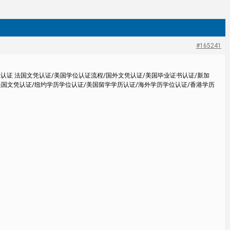
#165241
位认证 法国文凭认证/美国学位认证流程/国外文凭认证/美国毕业证书认证/新加
美国文凭认证/纽约学历学位认证/美国留学学历认证/海外学历学位认证/香港学历