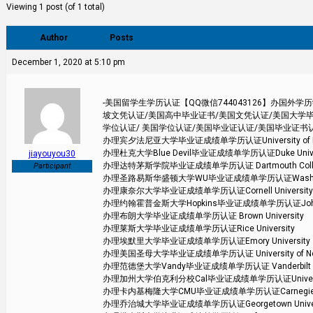
Viewing 1 post (of 1 total)
Author
Posts
December 1, 2020 at 5:10 pm
-美国留学生学历认证【QQ微信744043126】办国
坡文凭认证/美国高中毕业证书/美国文凭认证/美国大学毕
学位认证/ 美国学位认证/美国毕业证认证/美国毕业证书
办理宾夕法尼亚大学毕业证成绩单学历认证University of Pen
办理杜克大学Blue Devil毕业证成绩单学历认证Duke Univer
jiayouyou30
办理达特茅斯学院毕业证成绩单学历认证 Dartmouth Coll
Participant
办理圣路易斯华盛顿大学WU毕业证成绩单学历认证Washington Un
办理康奈尔大学毕业证成绩单学历认证Cornell University
办理约翰霍普金斯大学Hopkins毕业证成绩单学历认证Johns Hop
办理布朗大学毕业证成绩单学历认证 Brown University
办理莱斯大学毕业证成绩单学历认证Rice University
办理埃默里大学毕业证成绩单学历认证Emory University
办理美国圣母大学毕业证成绩单学历认证 University of Not
办理范德堡大学Vandy毕业证成绩单学历认证 Vanderbilt Uni
办理加州大学伯克利分校Cal毕业证成绩单学历认证University of 
办理卡内基梅隆大学CMU毕业证成绩单学历认证Carnegie Mell
办理乔治城大学毕业证成绩单学历认证Georgetown Univer