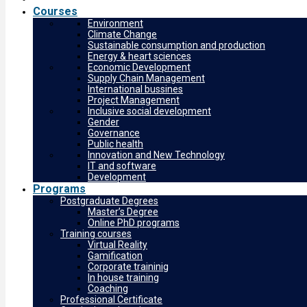
Courses
Environment
Climate Change
Sustainable consumption and production
Energy & heart sciences
Economic Development
Supply Chain Management
International bussines
Project Management
Inclusive social development
Gender
Governance
Public health
Innovation and New Technology
IT and software
Development
Programs
Postgraduate Degrees
Master’s Degree
Online PhD programs
Training courses
Virtual Reality
Gamification
Corporate traininig
In house training
Coaching
Professional Certificate