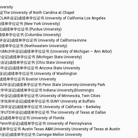
rsity
ity of North Carolina at Chapel
成绩单学位证书 University of California Los Angeles
证书 (New York University)
单学位证书 (Purdue University)
证书 (Columbia University)
学位证书 University of California-Irvine
书 (Northeastern University)
证|成绩单学位证书 (University of Michigan — Ann Arbor)
单学位证书 (Michigan State University)
单学位证书 (Ohio State University)
成绩单学位证书 Arizona State University
单学位证书 University of Washington
学位证书 Boston University
绩单学位证书 Penn State University-University Park
成绩单学位证书 Indiana University,Bloomingto
学位证书 University of Minnesota, Twin Cities
业证|成绩单学位证书 SUNY University at Buffalo
绩单学位证书 University of California – Berkeley
证|成绩单学位证书 The University of Texas at Dallas
学位证书 University of Florida
证|成绩单学位证书 University of Pennsylvania
tin Texas A&M University University of Texas at Austin
单学位证书 Carnegie Mellon University