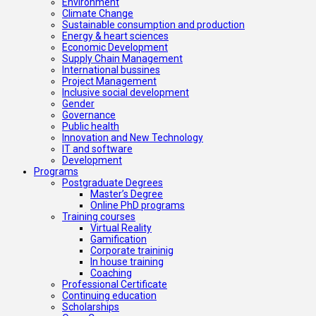
Environment
Climate Change
Sustainable consumption and production
Energy & heart sciences
Economic Development
Supply Chain Management
International bussines
Project Management
Inclusive social development
Gender
Governance
Public health
Innovation and New Technology
IT and software
Development
Programs
Postgraduate Degrees
Master’s Degree
Online PhD programs
Training courses
Virtual Reality
Gamification
Corporate traininig
In house training
Coaching
Professional Certificate
Continuing education
Scholarships