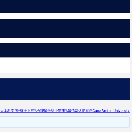
历+硕士文凭%办理留学毕业证明%留信网认证存档Cape Breton University