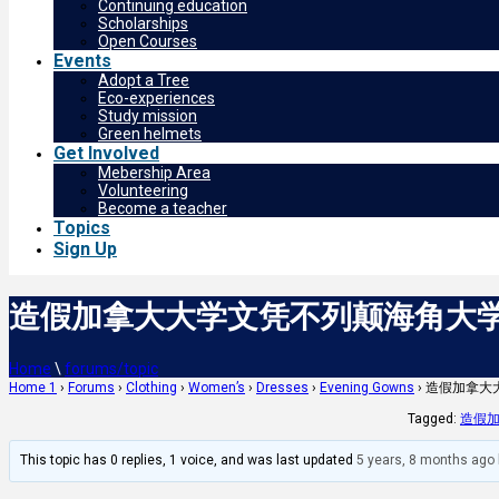
Continuing education
Scholarships
Open Courses
Events
Adopt a Tree
Eco-experiences
Study mission
Green helmets
Get Involved
Mebership Area
Volunteering
Become a teacher
Topics
Sign Up
造假加拿大大学文凭不列颠海角大学
Home
\
forums/topic
Home 1
›
Forums
›
Clothing
›
Women’s
›
Dresses
›
Evening Gowns
›
造假加拿大
Tagged:
造假加
This topic has 0 replies, 1 voice, and was last updated
5 years, 8 months ago