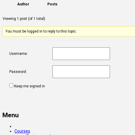
Author
Posts
Viewing 1 post (of 1 total)
You must be logged in to reply to this topic.
Username:
Password:
Keep me signed in
Menu
Courses