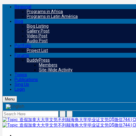
Regional
Programs in Africa
Programs in Latin América
Blog
Blog Listing
Gallery Post
Video Post
Audio Post
Portfolio
Project List
Forums
BuddyPress
Members
Site-Wide Activity
Topics
Publications
Sing Up
Login
Menu