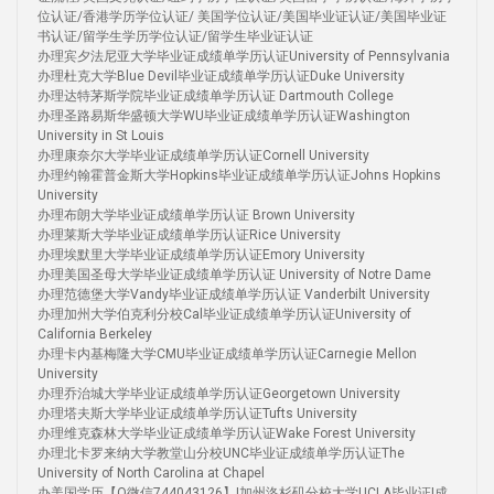
位认证/香港学历学位认证/ 美国学位认证/美国毕业证认证/美国毕业证
书认证/留学生学历学位认证/留学生毕业证认证
办理宾夕法尼亚大学毕业证成绩单学历认证University of Pennsylvania
办理杜克大学Blue Devil毕业证成绩单学历认证Duke University
办理达特茅斯学院毕业证成绩单学历认证 Dartmouth College
办理圣路易斯华盛顿大学WU毕业证成绩单学历认证Washington
University in St Louis
办理康奈尔大学毕业证成绩单学历认证Cornell University
办理约翰霍普金斯大学Hopkins毕业证成绩单学历认证Johns Hopkins
University
办理布朗大学毕业证成绩单学历认证 Brown University
办理莱斯大学毕业证成绩单学历认证Rice University
办理埃默里大学毕业证成绩单学历认证Emory University
办理美国圣母大学毕业证成绩单学历认证 University of Notre Dame
办理范德堡大学Vandy毕业证成绩单学历认证 Vanderbilt University
办理加州大学伯克利分校Cal毕业证成绩单学历认证University of
California Berkeley
办理卡内基梅隆大学CMU毕业证成绩单学历认证Carnegie Mellon
University
办理乔治城大学毕业证成绩单学历认证Georgetown University
办理塔夫斯大学毕业证成绩单学历认证Tufts University
办理维克森林大学毕业证成绩单学历认证Wake Forest University
办理北卡罗来纳大学教堂山分校UNC毕业证成绩单学历认证The
University of North Carolina at Chapel
办美国学历【Q微信744043126】|加州洛杉矶分校大学UCLA毕业证|成