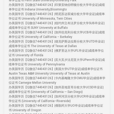
单学位证书 Penn State University-University Park
办美国学历【Q微信744043126】|印第安纳伯明顿分校大学毕业证|成绩
单学位证书 Indiana University,Bloomingto
办美国学历【Q微信744043126】|明尼苏达双城分校大学毕业证|成绩单
学位证书 University of Minnesota, Twin Cities
办美国学历【Q微信744043126】|纽约州立布法罗分校大学SUB毕业证|
成绩单学位证书 SUNY University at Buffalo
办美国学历【Q微信744043126】|加州伯克利分校大学UCB毕业证|成绩
单学位证书 University of California – Berkeley
办美国学历【Q微信744043126】|德克萨斯达拉斯分校大学UTD毕业证|
成绩单学位证书 The University of Texas at Dallas
办美国学历【Q微信744043126】|佛罗里达大学UFL毕业证|成绩单学位
证书 University of Florida
办美国学历【Q微信744043126】|宾大宾夕法尼亚大学UPenn毕业证|成
绩单学位证书 University of Pennsylvania
办美国学历【Q微信744043126】|美国大学UT毕业证|成绩单学位证书
Austin Texas A&M University University of Texas at Austin
办美国学历【Q微信744043126】|卡内基梅隆大学CMU毕业证|成绩单学
位证书 Carnegie Mellon University
办美国学历【Q微信744043126】|加州圣地亚哥分校大学UCSD毕业证|
成绩单学位证书 (University of California — San Diego)
办美国学历【Q微信744043126】|加州河滨分校大学UCR毕业证|成绩单
学位证书 (University of California–Riverside)
办美国学历【Q微信744043126】|俄勒冈大学UO毕业证|成绩单学位证
书 University of Oregon