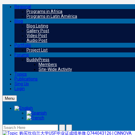
Regional
Programs in Africa
Programs in Latin América
Blog
Blog Listing
Gallery Post
Video Post
Audio Post
Portfolio
Project List
Forums
BuddyPress
Members
Site-Wide Activity
Topics
Publications
Sing Up
Login
Menu