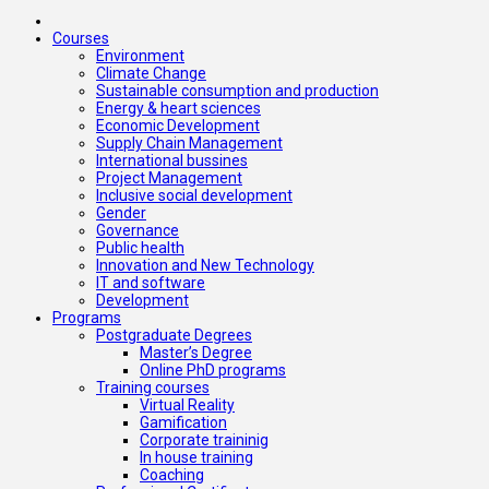
Courses
Environment
Climate Change
Sustainable consumption and production
Energy & heart sciences
Economic Development
Supply Chain Management
International bussines
Project Management
Inclusive social development
Gender
Governance
Public health
Innovation and New Technology
IT and software
Development
Programs
Postgraduate Degrees
Master’s Degree
Online PhD programs
Training courses
Virtual Reality
Gamification
Corporate traininig
In house training
Coaching