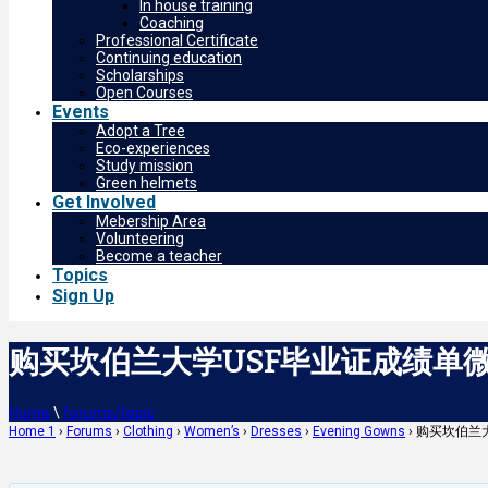
In house training
Coaching
Professional Certificate
Continuing education
Scholarships
Open Courses
Events
Adopt a Tree
Eco-experiences
Study mission
Green helmets
Get Involved
Mebership Area
Volunteering
Become a teacher
Topics
Sign Up
购买坎伯兰大学USF毕业证成绩单微.Q7
Home
\
forums/topic
Home 1
›
Forums
›
Clothing
›
Women’s
›
Dresses
›
Evening Gowns
›
购买坎伯兰大学