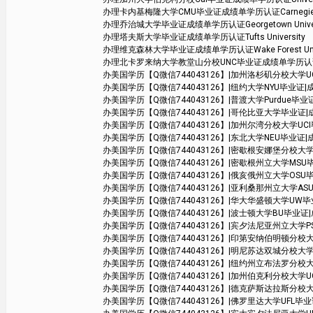
办理卡内基梅隆大学CMU毕业证成绩单学历认证Carnegie Mell
办理乔治城大学毕业证成绩单学历认证Georgetown Univer
办理塔夫斯大学毕业证成绩单学历认证Tufts University
办理维克森林大学毕业证成绩单学历认证Wake Forest Unive
办理北卡罗来纳大学教堂山分校UNC毕业证成绩单学历认证The Univers
办美国学历【Q微信744043126】|加州洛杉矶分校大学UCLA毕业证|
办美国学历【Q微信744043126】|纽约大学NYU毕业证|成绩单学位
办美国学历【Q微信744043126】|普渡大学Purdue毕业证|成绩
办美国学历【Q微信744043126】|哥伦比亚大学毕业证|成绩单学位
办美国学历【Q微信744043126】|加州尔湾分校大学UCI毕业证|成绩单
办美国学历【Q微信744043126】|东北大学NEU毕业证|成绩单学位证
办美国学历【Q微信744043126】|密歇根安娜堡分校大学UMich毕业
办美国学历【Q微信744043126】|密歇根州立大学MSU毕业证|成绩
办美国学历【Q微信744043126】|俄亥俄州立大学OSU毕业证|成绩
办美国学历【Q微信744043126】|亚利桑那州立大学ASU毕业证|
办美国学历【Q微信744043126】|华大华盛顿大学UW毕业证|成绩
办美国学历【Q微信744043126】|波士顿大学BU毕业证|成绩单
办美国学历【Q微信744043126】|宾夕法尼亚州立大学PSU毕业证|成
办美国学历【Q微信744043126】|印第安纳伯明顿分校大学毕业证|
办美国学历【Q微信744043126】|明尼苏达双城分校大学毕业证|成绩单
办美国学历【Q微信744043126】|纽约州立布法罗分校大学SUB毕
办美国学历【Q微信744043126】|加州伯克利分校大学UCB毕业证|成
办美国学历【Q微信744043126】|德克萨斯达拉斯分校大学UTD毕业
办美国学历【Q微信744043126】|佛罗里达大学UFL毕业证|成绩单