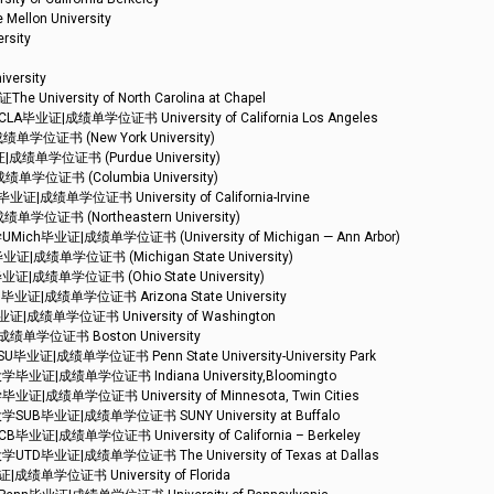
on University
sity
rsity
ity of North Carolina at Chapel
成绩单学位证书 University of California Los Angeles
证书 (New York University)
单学位证书 (Purdue University)
证书 (Columbia University)
学位证书 University of California-Irvine
书 (Northeastern University)
证|成绩单学位证书 (University of Michigan — Ann Arbor)
单学位证书 (Michigan State University)
单学位证书 (Ohio State University)
成绩单学位证书 Arizona State University
单学位证书 University of Washington
学位证书 Boston University
绩单学位证书 Penn State University-University Park
成绩单学位证书 Indiana University,Bloomingto
学位证书 University of Minnesota, Twin Cities
业证|成绩单学位证书 SUNY University at Buffalo
绩单学位证书 University of California – Berkeley
证|成绩单学位证书 The University of Texas at Dallas
学位证书 University of Florida