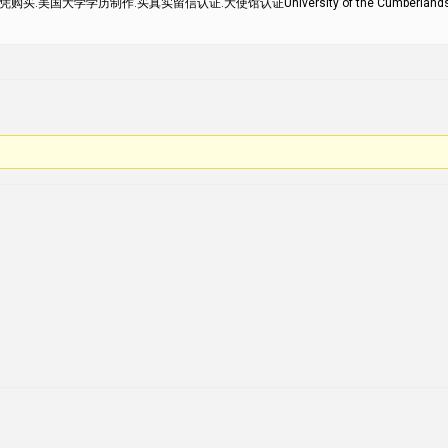
买.美国大学学历制作.买真实留信认证.大使馆认证University of the Cumberlan