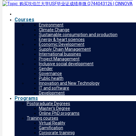
Courses
Environment
Climate Change
Sustainable consumption and production
Energy & heart sciences
Economic Development
Supply Chain Management
International bussines
Project Management
Inclusive social development
Gender
Governance
Public health
Innovation and New Technology
IT and software
Development
Programs
Postgraduate Degrees
Master’s Degree
Online PhD programs
Training courses
Virtual Reality
Gamification
Corporate traininig