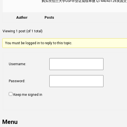
购买坎伯兰大学USF毕业证成绩单微.Q744043126美国文凭购
Author
Posts
Viewing 1 post (of 1 total)
You must be logged in to reply to this topic.
Username:
Password:
Keep me signed in
Menu