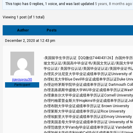
This topic has 0 replies, 1 voice, and was last updated
5 years, 8 months ago
Viewing 1 post (of 1 total)
Author
Posts
December 2, 2020 at 12:43 pm
-美国留学生学历认证【QQ微信744043126】办国
坡文凭认证/美国高中毕业证书/美国文凭认证/美国大学毕
学位认证/ 美国学位认证/美国毕业证认证/美国毕业证书
办理宾夕法尼亚大学毕业证成绩单学历认证University of Pen
办理杜克大学Blue Devil毕业证成绩单学历认证Duke Univer
jiayouyou30
办理达特茅斯学院毕业证成绩单学历认证 Dartmouth Coll
Participant
办理圣路易斯华盛顿大学WU毕业证成绩单学历认证Washington Un
办理康奈尔大学毕业证成绩单学历认证Cornell University
办理约翰霍普金斯大学Hopkins毕业证成绩单学历认证Johns Hop
办理布朗大学毕业证成绩单学历认证 Brown University
办理莱斯大学毕业证成绩单学历认证Rice University
办理埃默里大学毕业证成绩单学历认证Emory University
办理美国圣母大学毕业证成绩单学历认证 University of Not
办理范德堡大学Vandy毕业证成绩单学历认证 Vanderbilt Uni
办理加州大学伯克利分校Cal毕业证成绩单学历认证University of 