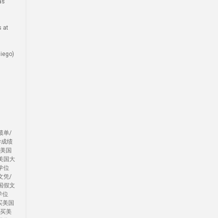
as
 at
ego)
绩单/
学成绩
办美国
美国大
学位
文凭/
国假文
学位
买美国
/买美