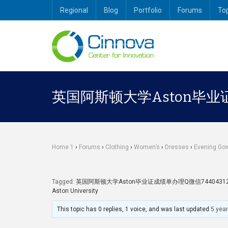
Regional
Blog
Portfolio
Forums
To
英国阿斯顿大学Aston毕业
Home 1
›
Forums
›
Clothing
›
Women’s
›
Dresses
›
Evening Go
Tagged:
英国阿斯顿大学Aston毕业证成绩单办理Q微信7440
Aston University
This topic has 0 replies, 1 voice, and was last updated
5 yea