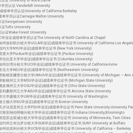
versity of Notre Dame
Vanderbilt University
证University of California Berkeley
Carnegie Mellon University
getown University
s University
e Forest University
学历认证The University of North Carolina at Chapel
杉矶分校大学UCLA毕业证|成绩单学位证书 University of California Los Angel
大学NYU毕业证|成绩单学位证书 (New York University)
大学Purdue毕业证|成绩单学位证书 (Purdue University)
比亚大学毕业证|成绩单学位证书 (Columbia University)
湾分校大学UCI毕业证|成绩单学位证书 University of California-Irvine
学NEU毕业证|成绩单学位证书 (Northeastern University)
安娜堡分校大学UMich毕业证|成绩单学位证书 (University of Michigan — Ann Ar
根州立大学MSU毕业证|成绩单学位证书 (Michigan State University)
俄州立大学OSU毕业证|成绩单学位证书 (Ohio State University)
桑那州立大学ASU毕业证|成绩单学位证书 Arizona State University
华盛顿大学UW毕业证|成绩单学位证书 University of Washington
士顿大学BU毕业证|成绩单学位证书 Boston University
尼亚州立大学PSU毕业证|成绩单学位证书 Penn State University-University Par
安纳伯明顿分校大学毕业证|成绩单学位证书 Indiana University,Bloomingto
达双城分校大学毕业证|成绩单学位证书 University of Minnesota, Twin Cities
州立布法罗分校大学SUB毕业证|成绩单学位证书 SUNY University at Buffalo
克利分校大学UCB毕业证|成绩单学位证书 University of California – Berkeley