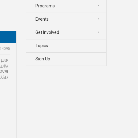
Programs
Events
Get Involved
Topics
64095
Sign Up
位认证
证书/
证/纽
认证/