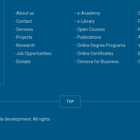
About us
e-Academy
Contact
e-Library
Services
Open Courses
Projects
Publications
A
Research
Online Degree Programs
Job Opportunities
Online Certificates
Donate
Cinnova for Business
TOP
e development. All rights