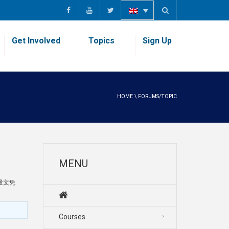
Get Involved
Topics
Sign Up
HOME
\
FORUMS/TOPIC
MENU
量文凭
Courses