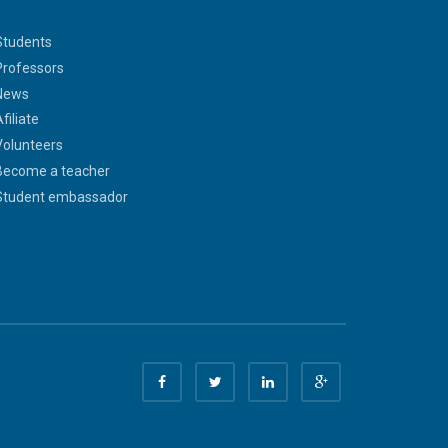
Students
Professors
News
filiate
Volunteers
Become a teacher
Student embassador