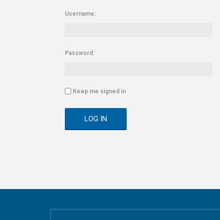
Username:
Password:
Keep me signed in
LOG IN