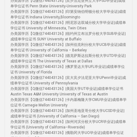
办美国学历【Q微信744043126】|宾夕法尼亚州立大学PSU毕业证|成绩
单学位证书 Penn State University-University Park
办美国学历【Q微信744043126】|印第安纳伯明顿分校大学毕业证|成绩
单学位证书 Indiana University,Bloomingto
办美国学历【Q微信744043126】|明尼苏达双城分校大学毕业证|成绩单
学位证书 University of Minnesota, Twin Cities
办美国学历【Q微信744043126】|纽约州立布法罗分校大学SUB毕业证|
成绩单学位证书 SUNY University at Buffalo
办美国学历【Q微信744043126】|加州伯克利分校大学UCB毕业证|成绩
单学位证书 University of California – Berkeley
办美国学历【Q微信744043126】|德克萨斯达拉斯分校大学UTD毕业证|
成绩单学位证书 The University of Texas at Dallas
办美国学历【Q微信744043126】|佛罗里达大学UFL毕业证|成绩单学位
证书 University of Florida
办美国学历【Q微信744043126】|宾大宾夕法尼亚大学UPenn毕业证|成
绩单学位证书 University of Pennsylvania
办美国学历【Q微信744043126】|美国大学UT毕业证|成绩单学位证书
Austin Texas A&M University University of Texas at Austin
办美国学历【Q微信744043126】|卡内基梅隆大学CMU毕业证|成绩单学
位证书 Carnegie Mellon University
办美国学历【Q微信744043126】|加州圣地亚哥分校大学UCSD毕业证|
成绩单学位证书 (University of California — San Diego)
办美国学历【Q微信744043126】|加州河滨分校大学UCR毕业证|成绩单
学位证书 (University of California–Riverside)
办美国学历【Q微信744043126】|俄勒冈大学UO毕业证|成绩单学位证