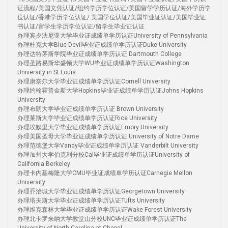
证流程/美国文凭认证/纽约学历学位认证/美国留学学历认证/海外学历学
位认证/香港学历学位认证/ 美国学位认证/美国毕业证认证/美国毕业证
书认证/留学生学历学位认证/留学生毕业证认证
办理宾夕法尼亚大学毕业证成绩单学历认证University of Pennsylvania
办理杜克大学Blue Devil毕业证成绩单学历认证Duke University
办理达特茅斯学院毕业证成绩单学历认证 Dartmouth College
办理圣路易斯华盛顿大学WU毕业证成绩单学历认证Washington
University in St Louis
办理康奈尔大学毕业证成绩单学历认证Cornell University
办理约翰霍普金斯大学Hopkins毕业证成绩单学历认证Johns Hopkins
University
办理布朗大学毕业证成绩单学历认证 Brown University
办理莱斯大学毕业证成绩单学历认证Rice University
办理埃默里大学毕业证成绩单学历认证Emory University
办理美国圣母大学毕业证成绩单学历认证 University of Notre Dame
办理范德堡大学Vandy毕业证成绩单学历认证 Vanderbilt University
办理加州大学伯克利分校Cal毕业证成绩单学历认证University of
California Berkeley
办理卡内基梅隆大学CMU毕业证成绩单学历认证Carnegie Mellon
University
办理乔治城大学毕业证成绩单学历认证Georgetown University
办理塔夫斯大学毕业证成绩单学历认证Tufts University
办理维克森林大学毕业证成绩单学历认证Wake Forest University
办理北卡罗来纳大学教堂山分校UNC毕业证成绩单学历认证The