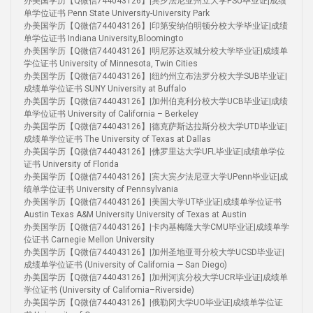
办美国学历【Q微信744043126】|宾夕法尼亚州立大学PSU毕业证|成绩
单学位证书 Penn State University-University Park
办美国学历【Q微信744043126】|印第安纳伯明顿分校大学毕业证|成绩
单学位证书 Indiana University,Bloomingto
办美国学历【Q微信744043126】|明尼苏达双城分校大学毕业证|成绩单
学位证书 University of Minnesota, Twin Cities
办美国学历【Q微信744043126】|纽约州立布法罗分校大学SUB毕业证|
成绩单学位证书 SUNY University at Buffalo
办美国学历【Q微信744043126】|加州伯克利分校大学UCB毕业证|成绩
单学位证书 University of California – Berkeley
办美国学历【Q微信744043126】|德克萨斯达拉斯分校大学UTD毕业证|
成绩单学位证书 The University of Texas at Dallas
办美国学历【Q微信744043126】|佛罗里达大学UFL毕业证|成绩单学位
证书 University of Florida
办美国学历【Q微信744043126】|宾大宾夕法尼亚大学UPenn毕业证|成
绩单学位证书 University of Pennsylvania
办美国学历【Q微信744043126】|美国大学UT毕业证|成绩单学位证书
Austin Texas A&M University University of Texas at Austin
办美国学历【Q微信744043126】|卡内基梅隆大学CMU毕业证|成绩单学
位证书 Carnegie Mellon University
办美国学历【Q微信744043126】|加州圣地亚哥分校大学UCSD毕业证|
成绩单学位证书 (University of California — San Diego)
办美国学历【Q微信744043126】|加州河滨分校大学UCR毕业证|成绩单
学位证书 (University of California–Riverside)
办美国学历【Q微信744043126】|俄勒冈大学UO毕业证|成绩单学位证