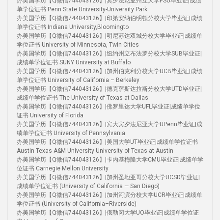
办美国学历【Q微信744043126】|宾夕法尼亚州立大学PSU毕业证|成绩
单学位证书 Penn State University-University Park
办美国学历【Q微信744043126】|印第安纳伯明顿分校大学毕业证|成绩
单学位证书 Indiana University,Bloomingto
办美国学历【Q微信744043126】|明尼苏达双城分校大学毕业证|成绩单
学位证书 University of Minnesota, Twin Cities
办美国学历【Q微信744043126】|纽约州立布法罗分校大学SUB毕业证|
成绩单学位证书 SUNY University at Buffalo
办美国学历【Q微信744043126】|加州伯克利分校大学UCB毕业证|成绩
单学位证书 University of California – Berkeley
办美国学历【Q微信744043126】|德克萨斯达拉斯分校大学UTD毕业证|
成绩单学位证书 The University of Texas at Dallas
办美国学历【Q微信744043126】|佛罗里达大学UFL毕业证|成绩单学位
证书 University of Florida
办美国学历【Q微信744043126】|宾大宾夕法尼亚大学UPenn毕业证|成
绩单学位证书 University of Pennsylvania
办美国学历【Q微信744043126】|美国大学UT毕业证|成绩单学位证书
Austin Texas A&M University University of Texas at Austin
办美国学历【Q微信744043126】|卡内基梅隆大学CMU毕业证|成绩单学
位证书 Carnegie Mellon University
办美国学历【Q微信744043126】|加州圣地亚哥分校大学UCSD毕业证|
成绩单学位证书 (University of California — San Diego)
办美国学历【Q微信744043126】|加州河滨分校大学UCR毕业证|成绩单
学位证书 (University of California–Riverside)
办美国学历【Q微信744043126】|俄勒冈大学UO毕业证|成绩单学位证