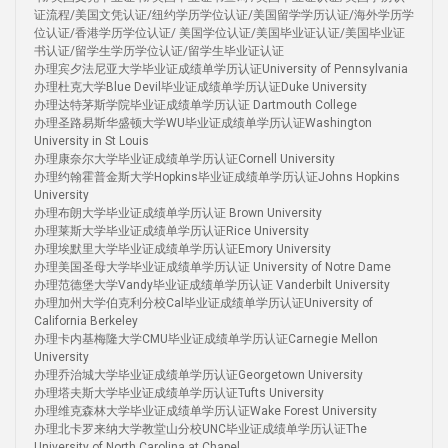
证流程/美国文凭认证/纽约学历学位认证/美国留学学历认证/海外学历学
位认证/香港学历学位认证/ 美国学位认证/美国毕业证认证/美国毕业证
书认证/留学生学历学位认证/留学生毕业证认证
办理宾夕法尼亚大学毕业证成绩单学历认证University of Pennsylvania
办理杜克大学Blue Devil毕业证成绩单学历认证Duke University
办理达特茅斯学院毕业证成绩单学历认证 Dartmouth College
办理圣路易斯华盛顿大学WU毕业证成绩单学历认证Washington
University in St Louis
办理康奈尔大学毕业证成绩单学历认证Cornell University
办理约翰霍普金斯大学Hopkins毕业证成绩单学历认证Johns Hopkins
University
办理布朗大学毕业证成绩单学历认证 Brown University
办理莱斯大学毕业证成绩单学历认证Rice University
办理埃默里大学毕业证成绩单学历认证Emory University
办理美国圣母大学毕业证成绩单学历认证 University of Notre Dame
办理范德堡大学Vandy毕业证成绩单学历认证 Vanderbilt University
办理加州大学伯克利分校Cal毕业证成绩单学历认证University of
California Berkeley
办理卡内基梅隆大学CMU毕业证成绩单学历认证Carnegie Mellon
University
办理乔治城大学毕业证成绩单学历认证Georgetown University
办理塔夫斯大学毕业证成绩单学历认证Tufts University
办理维克森林大学毕业证成绩单学历认证Wake Forest University
办理北卡罗来纳大学教堂山分校UNC毕业证成绩单学历认证The
University of North Carolina at Chapel