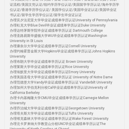
证流程/美国文凭认证/纽约学历学位认证/美国留学学历认证/海外学历学
位认证/香港学历学位认证/ 美国学位认证/美国毕业证认证/美国毕业证
书认证/留学生学历学位认证/留学生毕业证认证
办理宾夕法尼亚大学毕业证成绩单学历认证University of Pennsylvania
办理杜克大学Blue Devil毕业证成绩单学历认证Duke University
办理达特茅斯学院毕业证成绩单学历认证 Dartmouth College
办理圣路易斯华盛顿大学WU毕业证成绩单学历认证Washington
University in St Louis
办理康奈尔大学毕业证成绩单学历认证Cornell University
办理约翰霍普金斯大学Hopkins毕业证成绩单学历认证Johns Hopkins
University
办理布朗大学毕业证成绩单学历认证 Brown University
办理莱斯大学毕业证成绩单学历认证Rice University
办理埃默里大学毕业证成绩单学历认证Emory University
办理美国圣母大学毕业证成绩单学历认证 University of Notre Dame
办理范德堡大学Vandy毕业证成绩单学历认证 Vanderbilt University
办理加州大学伯克利分校Cal毕业证成绩单学历认证University of
California Berkeley
办理卡内基梅隆大学CMU毕业证成绩单学历认证Carnegie Mellon
University
办理乔治城大学毕业证成绩单学历认证Georgetown University
办理塔夫斯大学毕业证成绩单学历认证Tufts University
办理维克森林大学毕业证成绩单学历认证Wake Forest University
办理北卡罗来纳大学教堂山分校UNC毕业证成绩单学历认证The