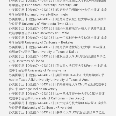
办美国学历【Q微信744043126】|宾夕法尼亚州立大学PSU毕业证|成绩
单学位证书 Penn State University-University Park
办美国学历【Q微信744043126】|印第安纳伯明顿分校大学毕业证|成绩
单学位证书 Indiana University,Bloomingto
办美国学历【Q微信744043126】|明尼苏达双城分校大学毕业证|成绩单
学位证书 University of Minnesota, Twin Cities
办美国学历【Q微信744043126】|纽约州立布法罗分校大学SUB毕业证|
成绩单学位证书 SUNY University at Buffalo
办美国学历【Q微信744043126】|加州伯克利分校大学UCB毕业证|成绩
单学位证书 University of California – Berkeley
办美国学历【Q微信744043126】|德克萨斯达拉斯分校大学UTD毕业证|
成绩单学位证书 The University of Texas at Dallas
办美国学历【Q微信744043126】|佛罗里达大学UFL毕业证|成绩单学位
证书 University of Florida
办美国学历【Q微信744043126】|宾大宾夕法尼亚大学UPenn毕业证|成
绩单学位证书 University of Pennsylvania
办美国学历【Q微信744043126】|美国大学UT毕业证|成绩单学位证书
Austin Texas A&M University University of Texas at Austin
办美国学历【Q微信744043126】|卡内基梅隆大学CMU毕业证|成绩单学
位证书 Carnegie Mellon University
办美国学历【Q微信744043126】|加州圣地亚哥分校大学UCSD毕业证|
成绩单学位证书 (University of California — San Diego)
办美国学历【Q微信744043126】|加州河滨分校大学UCR毕业证|成绩单
学位证书 (University of California–Riverside)
办美国学历【Q微信744043126】|俄勒冈大学UO毕业证|成绩单学位证