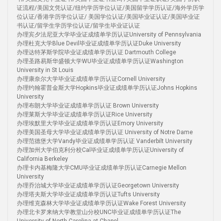
证流程/美国文凭认证/纽约学历学位认证/美国留学学历认证/海外学历学
位认证/香港学历学位认证/ 美国学位认证/美国毕业证认证/美国毕业证
书认证/留学生学历学位认证/留学生毕业证认证
办理宾夕法尼亚大学毕业证成绩单学历认证University of Pennsylvania
办理杜克大学Blue Devil毕业证成绩单学历认证Duke University
办理达特茅斯学院毕业证成绩单学历认证 Dartmouth College
办理圣路易斯华盛顿大学WU毕业证成绩单学历认证Washington
University in St Louis
办理康奈尔大学毕业证成绩单学历认证Cornell University
办理约翰霍普金斯大学Hopkins毕业证成绩单学历认证Johns Hopkins
University
办理布朗大学毕业证成绩单学历认证 Brown University
办理莱斯大学毕业证成绩单学历认证Rice University
办理埃默里大学毕业证成绩单学历认证Emory University
办理美国圣母大学毕业证成绩单学历认证 University of Notre Dame
办理范德堡大学Vandy毕业证成绩单学历认证 Vanderbilt University
办理加州大学伯克利分校Cal毕业证成绩单学历认证University of
California Berkeley
办理卡内基梅隆大学CMU毕业证成绩单学历认证Carnegie Mellon
University
办理乔治城大学毕业证成绩单学历认证Georgetown University
办理塔夫斯大学毕业证成绩单学历认证Tufts University
办理维克森林大学毕业证成绩单学历认证Wake Forest University
办理北卡罗来纳大学教堂山分校UNC毕业证成绩单学历认证The