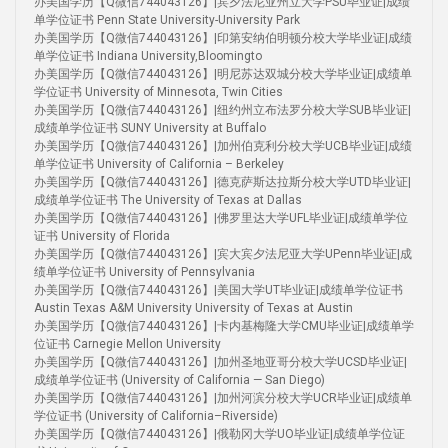
办美国学历【Q微信744043126】|宾夕法尼亚州立大学PSU毕业证|成绩
单学位证书 Penn State University-University Park
办美国学历【Q微信744043126】|印第安纳伯明顿分校大学毕业证|成绩
单学位证书 Indiana University,Bloomingto
办美国学历【Q微信744043126】|明尼苏达双城分校大学毕业证|成绩单
学位证书 University of Minnesota, Twin Cities
办美国学历【Q微信744043126】|纽约州立布法罗分校大学SUB毕业证|
成绩单学位证书 SUNY University at Buffalo
办美国学历【Q微信744043126】|加州伯克利分校大学UCB毕业证|成绩
单学位证书 University of California – Berkeley
办美国学历【Q微信744043126】|德克萨斯达拉斯分校大学UTD毕业证|
成绩单学位证书 The University of Texas at Dallas
办美国学历【Q微信744043126】|佛罗里达大学UFL毕业证|成绩单学位
证书 University of Florida
办美国学历【Q微信744043126】|宾大宾夕法尼亚大学UPenn毕业证|成
绩单学位证书 University of Pennsylvania
办美国学历【Q微信744043126】|美国大学UT毕业证|成绩单学位证书
Austin Texas A&M University University of Texas at Austin
办美国学历【Q微信744043126】|卡内基梅隆大学CMU毕业证|成绩单学
位证书 Carnegie Mellon University
办美国学历【Q微信744043126】|加州圣地亚哥分校大学UCSD毕业证|
成绩单学位证书 (University of California — San Diego)
办美国学历【Q微信744043126】|加州河滨分校大学UCR毕业证|成绩单
学位证书 (University of California–Riverside)
办美国学历【Q微信744043126】|俄勒冈大学UO毕业证|成绩单学位证