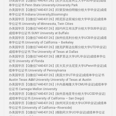
办美国学历【Q微信744043126】|宾夕法尼亚州立大学PSU毕业证|成绩
单学位证书 Penn State University-University Park
办美国学历【Q微信744043126】|印第安纳伯明顿分校大学毕业证|成绩
单学位证书 Indiana University,Bloomingto
办美国学历【Q微信744043126】|明尼苏达双城分校大学毕业证|成绩单
学位证书 University of Minnesota, Twin Cities
办美国学历【Q微信744043126】|纽约州立布法罗分校大学SUB毕业证|
成绩单学位证书 SUNY University at Buffalo
办美国学历【Q微信744043126】|加州伯克利分校大学UCB毕业证|成绩
单学位证书 University of California – Berkeley
办美国学历【Q微信744043126】|德克萨斯达拉斯分校大学UTD毕业证|
成绩单学位证书 The University of Texas at Dallas
办美国学历【Q微信744043126】|佛罗里达大学UFL毕业证|成绩单学位
证书 University of Florida
办美国学历【Q微信744043126】|宾大宾夕法尼亚大学UPenn毕业证|成
绩单学位证书 University of Pennsylvania
办美国学历【Q微信744043126】|美国大学UT毕业证|成绩单学位证书
Austin Texas A&M University University of Texas at Austin
办美国学历【Q微信744043126】|卡内基梅隆大学CMU毕业证|成绩单学
位证书 Carnegie Mellon University
办美国学历【Q微信744043126】|加州圣地亚哥分校大学UCSD毕业证|
成绩单学位证书 (University of California — San Diego)
办美国学历【Q微信744043126】|加州河滨分校大学UCR毕业证|成绩单
学位证书 (University of California–Riverside)
办美国学历【Q微信744043126】|俄勒冈大学UO毕业证|成绩单学位证