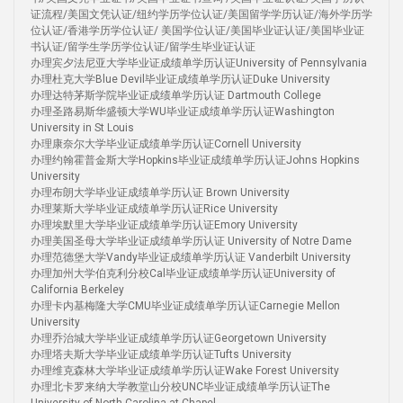
证流程/美国文凭认证/纽约学历学位认证/美国留学学历认证/海外学历学
位认证/香港学历学位认证/ 美国学位认证/美国毕业证认证/美国毕业证
书认证/留学生学历学位认证/留学生毕业证认证
办理宾夕法尼亚大学毕业证成绩单学历认证University of Pennsylvania
办理杜克大学Blue Devil毕业证成绩单学历认证Duke University
办理达特茅斯学院毕业证成绩单学历认证 Dartmouth College
办理圣路易斯华盛顿大学WU毕业证成绩单学历认证Washington
University in St Louis
办理康奈尔大学毕业证成绩单学历认证Cornell University
办理约翰霍普金斯大学Hopkins毕业证成绩单学历认证Johns Hopkins
University
办理布朗大学毕业证成绩单学历认证 Brown University
办理莱斯大学毕业证成绩单学历认证Rice University
办理埃默里大学毕业证成绩单学历认证Emory University
办理美国圣母大学毕业证成绩单学历认证 University of Notre Dame
办理范德堡大学Vandy毕业证成绩单学历认证 Vanderbilt University
办理加州大学伯克利分校Cal毕业证成绩单学历认证University of
California Berkeley
办理卡内基梅隆大学CMU毕业证成绩单学历认证Carnegie Mellon
University
办理乔治城大学毕业证成绩单学历认证Georgetown University
办理塔夫斯大学毕业证成绩单学历认证Tufts University
办理维克森林大学毕业证成绩单学历认证Wake Forest University
办理北卡罗来纳大学教堂山分校UNC毕业证成绩单学历认证The