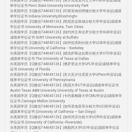
办美国学历【Q微信744043126】|宾夕法尼亚州立大学PSU毕业证|成绩
单学位证书 Penn State University-University Park
办美国学历【Q微信744043126】|印第安纳伯明顿分校大学毕业证|成绩
单学位证书 Indiana University,Bloomingto
办美国学历【Q微信744043126】|明尼苏达双城分校大学毕业证|成绩单
学位证书 University of Minnesota, Twin Cities
办美国学历【Q微信744043126】|纽约州立布法罗分校大学SUB毕业证|
成绩单学位证书 SUNY University at Buffalo
办美国学历【Q微信744043126】|加州伯克利分校大学UCB毕业证|成绩
单学位证书 University of California – Berkeley
办美国学历【Q微信744043126】|德克萨斯达拉斯分校大学UTD毕业证|
成绩单学位证书 The University of Texas at Dallas
办美国学历【Q微信744043126】|佛罗里达大学UFL毕业证|成绩单学位
证书 University of Florida
办美国学历【Q微信744043126】|宾大宾夕法尼亚大学UPenn毕业证|成
绩单学位证书 University of Pennsylvania
办美国学历【Q微信744043126】|美国大学UT毕业证|成绩单学位证书
Austin Texas A&M University University of Texas at Austin
办美国学历【Q微信744043126】|卡内基梅隆大学CMU毕业证|成绩单学
位证书 Carnegie Mellon University
办美国学历【Q微信744043126】|加州圣地亚哥分校大学UCSD毕业证|
成绩单学位证书 (University of California — San Diego)
办美国学历【Q微信744043126】|加州河滨分校大学UCR毕业证|成绩单
学位证书 (University of California–Riverside)
办美国学历【Q微信744043126】|俄勒冈大学UO毕业证|成绩单学位证