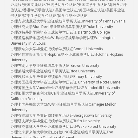
证流程/美国文凭认证/纽约学历学位认证/美国留学学历认证/海外学历学
位认证/香港学历学位认证/ 美国学位认证/美国毕业证认证/美国毕业证
书认证/留学生学历学位认证/留学生毕业证认证
办理宾夕法尼亚大学毕业证成绩单学历认证University of Pennsylvania
办理杜克大学Blue Devil毕业证成绩单学历认证Duke University
办理达特茅斯学院毕业证成绩单学历认证 Dartmouth College
办理圣路易斯华盛顿大学WU毕业证成绩单学历认证Washington
University in St Louis
办理康奈尔大学毕业证成绩单学历认证Cornell University
办理约翰霍普金斯大学Hopkins毕业证成绩单学历认证Johns Hopkins
University
办理布朗大学毕业证成绩单学历认证 Brown University
办理莱斯大学毕业证成绩单学历认证Rice University
办理埃默里大学毕业证成绩单学历认证Emory University
办理美国圣母大学毕业证成绩单学历认证 University of Notre Dame
办理范德堡大学Vandy毕业证成绩单学历认证 Vanderbilt University
办理加州大学伯克利分校Cal毕业证成绩单学历认证University of
California Berkeley
办理卡内基梅隆大学CMU毕业证成绩单学历认证Carnegie Mellon
University
办理乔治城大学毕业证成绩单学历认证Georgetown University
办理塔夫斯大学毕业证成绩单学历认证Tufts University
办理维克森林大学毕业证成绩单学历认证Wake Forest University
办理北卡罗来纳大学教堂山分校UNC毕业证成绩单学历认证The
University of North Carolina at Chapel