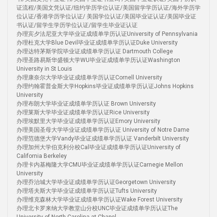
证流程/美国文凭认证/纽约学历学位认证/美国留学学历认证/海外学历学
位认证/香港学历学位认证/ 美国学位认证/美国毕业证认证/美国毕业证
书认证/留学生学历学位认证/留学生毕业证认证
办理宾夕法尼亚大学毕业证成绩单学历认证University of Pennsylvania
办理杜克大学Blue Devil毕业证成绩单学历认证Duke University
办理达特茅斯学院毕业证成绩单学历认证 Dartmouth College
办理圣路易斯华盛顿大学WU毕业证成绩单学历认证Washington
University in St Louis
办理康奈尔大学毕业证成绩单学历认证Cornell University
办理约翰霍普金斯大学Hopkins毕业证成绩单学历认证Johns Hopkins
University
办理布朗大学毕业证成绩单学历认证 Brown University
办理莱斯大学毕业证成绩单学历认证Rice University
办理埃默里大学毕业证成绩单学历认证Emory University
办理美国圣母大学毕业证成绩单学历认证 University of Notre Dame
办理范德堡大学Vandy毕业证成绩单学历认证 Vanderbilt University
办理加州大学伯克利分校Cal毕业证成绩单学历认证University of
California Berkeley
办理卡内基梅隆大学CMU毕业证成绩单学历认证Carnegie Mellon
University
办理乔治城大学毕业证成绩单学历认证Georgetown University
办理塔夫斯大学毕业证成绩单学历认证Tufts University
办理维克森林大学毕业证成绩单学历认证Wake Forest University
办理北卡罗来纳大学教堂山分校UNC毕业证成绩单学历认证The