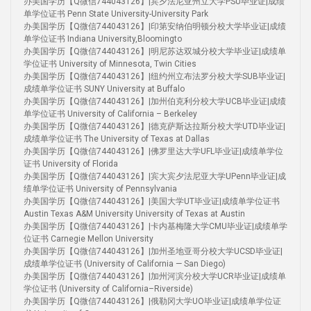
办美国学历【Q微信744043126】|宾夕法尼亚州立大学PSU毕业证|成绩
单学位证书 Penn State University-University Park
办美国学历【Q微信744043126】|印第安纳伯明顿分校大学毕业证|成绩
单学位证书 Indiana University,Bloomingto
办美国学历【Q微信744043126】|明尼苏达双城分校大学毕业证|成绩单
学位证书 University of Minnesota, Twin Cities
办美国学历【Q微信744043126】|纽约州立布法罗分校大学SUB毕业证|
成绩单学位证书 SUNY University at Buffalo
办美国学历【Q微信744043126】|加州伯克利分校大学UCB毕业证|成绩
单学位证书 University of California – Berkeley
办美国学历【Q微信744043126】|德克萨斯达拉斯分校大学UTD毕业证|
成绩单学位证书 The University of Texas at Dallas
办美国学历【Q微信744043126】|佛罗里达大学UFL毕业证|成绩单学位
证书 University of Florida
办美国学历【Q微信744043126】|宾大宾夕法尼亚大学UPenn毕业证|成
绩单学位证书 University of Pennsylvania
办美国学历【Q微信744043126】|美国大学UT毕业证|成绩单学位证书
Austin Texas A&M University University of Texas at Austin
办美国学历【Q微信744043126】|卡内基梅隆大学CMU毕业证|成绩单学
位证书 Carnegie Mellon University
办美国学历【Q微信744043126】|加州圣地亚哥分校大学UCSD毕业证|
成绩单学位证书 (University of California — San Diego)
办美国学历【Q微信744043126】|加州河滨分校大学UCR毕业证|成绩单
学位证书 (University of California–Riverside)
办美国学历【Q微信744043126】|俄勒冈大学UO毕业证|成绩单学位证