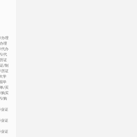
/办理
/办理
/代办
书/代
学历证
证/制
学历证
大学
国毕
单/买
/购买
书/购
毕业证
毕业证
毕业证