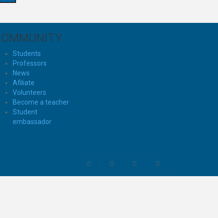
COMMUNITY
Students
Professors
News
Afiliate
Volunteers
Become a teacher
Student
embassador