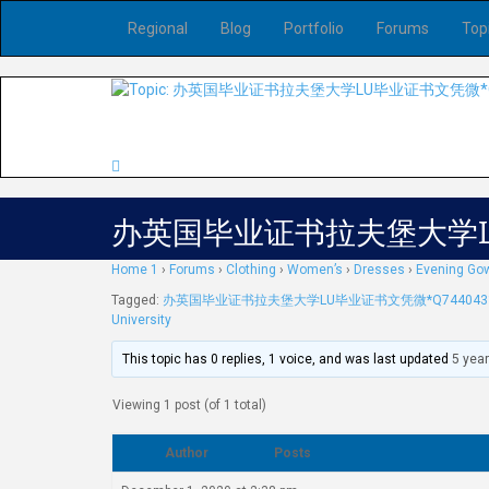
Regional
Blog
Portfolio
Forums
Top
办英国毕业证书拉夫堡大学LU
Home 1
›
Forums
›
Clothing
›
Women’s
›
Dresses
›
Evening Go
Tagged:
办英国毕业证书拉夫堡大学LU毕业证书文凭微*Q744043
University
This topic has 0 replies, 1 voice, and was last updated
5 yea
Viewing 1 post (of 1 total)
Author
Posts