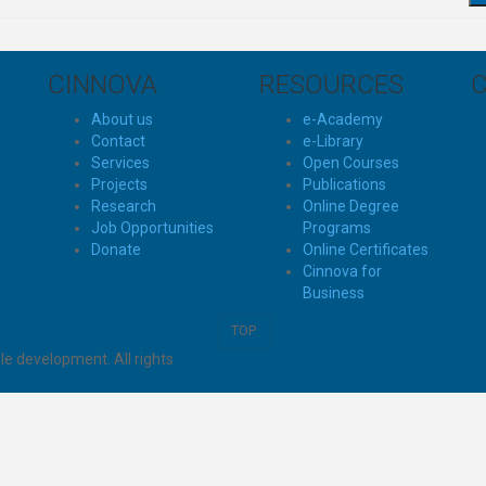
CINNOVA
RESOURCES
About us
e-Academy
Contact
e-Library
Services
Open Courses
Projects
Publications
Research
Online Degree
Job Opportunities
Programs
Donate
Online Certificates
Cinnova for
Business
TOP
e development. All rights