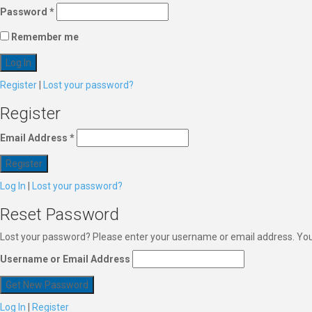
Password
*
Remember me
Register
|
Lost your password?
Register
Email Address
*
Log In
|
Lost your password?
Reset Password
Lost your password? Please enter your username or email address. You w
Username or Email Address
Log In
|
Register