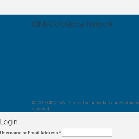
CINNOVA Global Network
© 2017 CINNOVA - Center for Innovation and Sustainabl
reserved.
Login
Username or Email Address
*