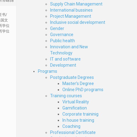
#164858
Supply Chain Management
International bussines
证书/
Project Management
美国文
Inclusive social development
历学位
Gender
历学位
Governance
Public health
Innovation and New
Technology
IT and software
Development
Programs
Postgraduate Degrees
Master’s Degree
Online PhD programs
Training courses
Virtual Reality
Gamification
Corporate traininig
In house training
Coaching
Professional Certificate