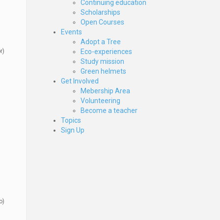
Continuing education
Scholarships
Open Courses
Events
Adopt a Tree
r)
Eco-experiences
Study mission
Green helmets
Get Involved
Mebership Area
Volunteering
Become a teacher
Topics
Sign Up
o)