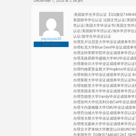
December 1, 2020 at 2:38 pm
-美国留学生学历认证【QQ微信7440
美国留学学位认证 法国文凭认证/美国
凭认证/美国大学毕业证书/美国文凭毕
认证/美国留学学历认证/海外学历学位
认证/留学生毕业证认证
jiayouyou30
办理宾夕法尼亚大学毕业证成绩单学历认证Unive
Participant
办理杜克大学Blue Devil毕业证成绩单学历认
办理达特茅斯学院毕业证成绩单学历认证 Dart
办理圣路易斯华盛顿大学WU毕业证成绩单学历认证Wa
办理康奈尔大学毕业证成绩单学历认证Cornell
办理约翰霍普金斯大学Hopkins毕业证成绩单学
办理布朗大学毕业证成绩单学历认证 Brown 
办理莱斯大学毕业证成绩单学历认证Rice Un
办理埃默里大学毕业证成绩单学历认证Emory 
办理美国圣母大学毕业证成绩单学历认证 Unive
办理范德堡大学Vandy毕业证成绩单学历认证 Va
办理加州大学伯克利分校Cal毕业证成绩单学历认证Un
办理卡内基梅隆大学CMU毕业证成绩单学历认证Ca
办理乔治城大学毕业证成绩单学历认证George
办理塔夫斯大学毕业证成绩单学历认证Tufts 
办理维克森林大学毕业证成绩单学历认证Wake F
办理北卡罗来纳大学教堂山分校UNC毕业证成绩单学历认
办美国学历【Q微信744043126】|加州洛杉矶分