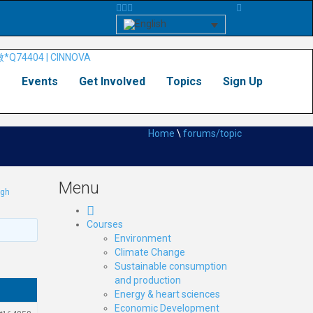
s
Events
Get Involved
Topics
Sign Up
Home
\
forums/topic
Menu
gh
Courses
Environment
Climate Change
Sustainable consumption
and production
Energy & heart sciences
Economic Development