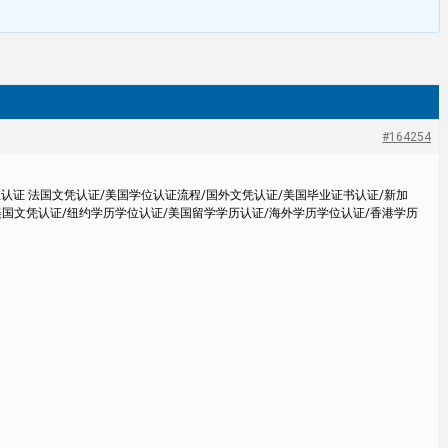
#164254
位认证 法国文凭认证/美国学位认证流程/国外文凭认证/美国毕业证书认证/新加
美国文凭认证/纽约学历学位认证/美国留学学历认证/海外学历学位认证/香港学历