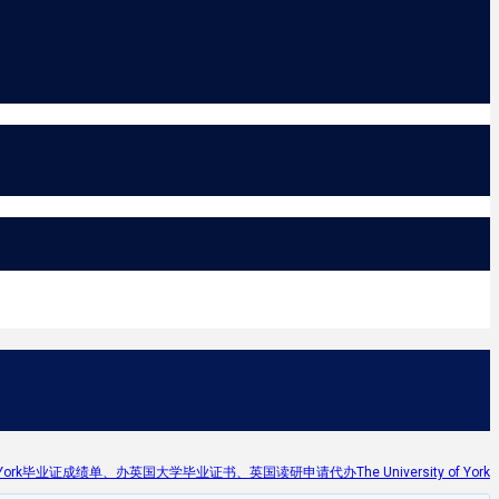
毕业证成绩单、办英国大学毕业证书、英国读研申请代办The University of York