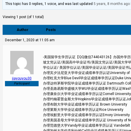
This topic has 0 replies, 1 voice, and was last updated
5 years, 8 months ago
Viewing 1 post (of 1 total)
Author
Posts
December 1, 2020 at 11:05 am
-美国留学生学历认证【QQ微信744043126】办国
坡文凭认证/美国高中毕业证书/美国文凭认证/美国大学毕
学位认证/ 美国学位认证/美国毕业证认证/美国毕业证书
办理宾夕法尼亚大学毕业证成绩单学历认证University of Pen
办理杜克大学Blue Devil毕业证成绩单学历认证Duke Univer
jiayouyou30
办理达特茅斯学院毕业证成绩单学历认证 Dartmouth Coll
Participant
办理圣路易斯华盛顿大学WU毕业证成绩单学历认证Washington Un
办理康奈尔大学毕业证成绩单学历认证Cornell University
办理约翰霍普金斯大学Hopkins毕业证成绩单学历认证Johns Hop
办理布朗大学毕业证成绩单学历认证 Brown University
办理莱斯大学毕业证成绩单学历认证Rice University
办理埃默里大学毕业证成绩单学历认证Emory University
办理美国圣母大学毕业证成绩单学历认证 University of Not
办理范德堡大学Vandy毕业证成绩单学历认证 Vanderbilt Uni
办理加州大学伯克利分校Cal毕业证成绩单学历认证University of 