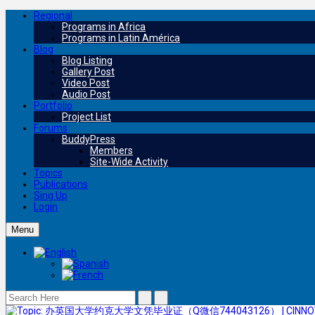
Regional
Programs in Africa
Programs in Latin América
Blog
Blog Listing
Gallery Post
Video Post
Audio Post
Portfolio
Project List
Forums
BuddyPress
Members
Site-Wide Activity
Topics
Publications
Sing Up
Login
Menu