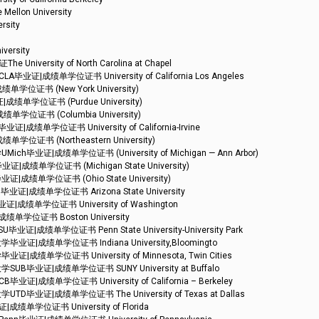
on University
sity
rsity
ity of North Carolina at Chapel
成绩单学位证书 University of California Los Angeles
证书 (New York University)
单学位证书 (Purdue University)
证书 (Columbia University)
学位证书 University of California-Irvine
书 (Northeastern University)
证|成绩单学位证书 (University of Michigan — Ann Arbor)
单学位证书 (Michigan State University)
单学位证书 (Ohio State University)
成绩单学位证书 Arizona State University
单学位证书 University of Washington
学位证书 Boston University
绩单学位证书 Penn State University-University Park
成绩单学位证书 Indiana University,Bloomingto
学位证书 University of Minnesota, Twin Cities
业证|成绩单学位证书 SUNY University at Buffalo
绩单学位证书 University of California – Berkeley
证|成绩单学位证书 The University of Texas at Dallas
学位证书 University of Florida