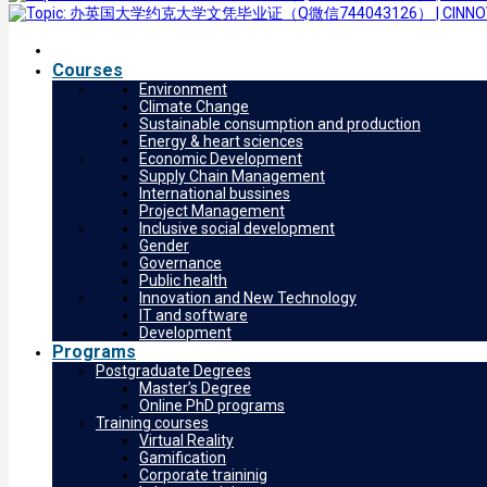
Courses
Environment
Climate Change
Sustainable consumption and production
Energy & heart sciences
Economic Development
Supply Chain Management
International bussines
Project Management
Inclusive social development
Gender
Governance
Public health
Innovation and New Technology
IT and software
Development
Programs
Postgraduate Degrees
Master’s Degree
Online PhD programs
Training courses
Virtual Reality
Gamification
Corporate traininig