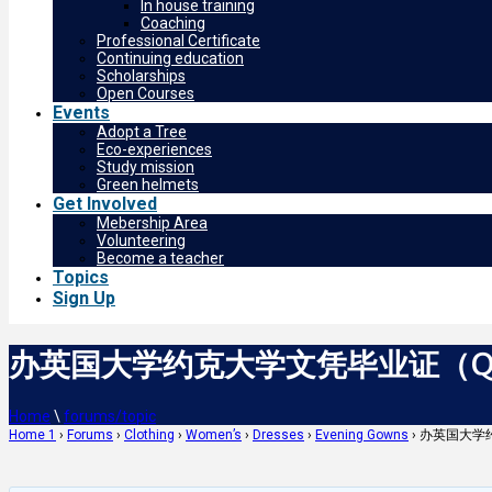
In house training
Coaching
Professional Certificate
Continuing education
Scholarships
Open Courses
Events
Adopt a Tree
Eco-experiences
Study mission
Green helmets
Get Involved
Mebership Area
Volunteering
Become a teacher
Topics
Sign Up
办英国大学约克大学文凭毕业证（Q微信
Home
\
forums/topic
Home 1
›
Forums
›
Clothing
›
Women’s
›
Dresses
›
Evening Gowns
›
办英国大学约