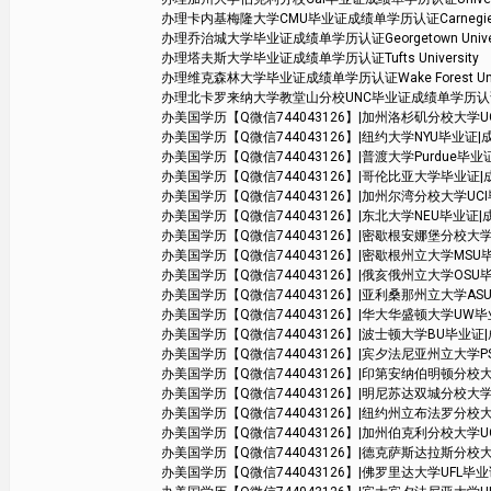
办理卡内基梅隆大学CMU毕业证成绩单学历认证Carnegie Mell
办理乔治城大学毕业证成绩单学历认证Georgetown Univer
办理塔夫斯大学毕业证成绩单学历认证Tufts University
办理维克森林大学毕业证成绩单学历认证Wake Forest Unive
办理北卡罗来纳大学教堂山分校UNC毕业证成绩单学历认证The Univers
办美国学历【Q微信744043126】|加州洛杉矶分校大学UCLA毕业证|
办美国学历【Q微信744043126】|纽约大学NYU毕业证|成绩单学位
办美国学历【Q微信744043126】|普渡大学Purdue毕业证|成绩
办美国学历【Q微信744043126】|哥伦比亚大学毕业证|成绩单学位
办美国学历【Q微信744043126】|加州尔湾分校大学UCI毕业证|成绩单
办美国学历【Q微信744043126】|东北大学NEU毕业证|成绩单学位证
办美国学历【Q微信744043126】|密歇根安娜堡分校大学UMich毕业
办美国学历【Q微信744043126】|密歇根州立大学MSU毕业证|成绩
办美国学历【Q微信744043126】|俄亥俄州立大学OSU毕业证|成绩
办美国学历【Q微信744043126】|亚利桑那州立大学ASU毕业证|
办美国学历【Q微信744043126】|华大华盛顿大学UW毕业证|成绩
办美国学历【Q微信744043126】|波士顿大学BU毕业证|成绩单
办美国学历【Q微信744043126】|宾夕法尼亚州立大学PSU毕业证|成
办美国学历【Q微信744043126】|印第安纳伯明顿分校大学毕业证|
办美国学历【Q微信744043126】|明尼苏达双城分校大学毕业证|成绩单
办美国学历【Q微信744043126】|纽约州立布法罗分校大学SUB毕
办美国学历【Q微信744043126】|加州伯克利分校大学UCB毕业证|成
办美国学历【Q微信744043126】|德克萨斯达拉斯分校大学UTD毕业
办美国学历【Q微信744043126】|佛罗里达大学UFL毕业证|成绩单