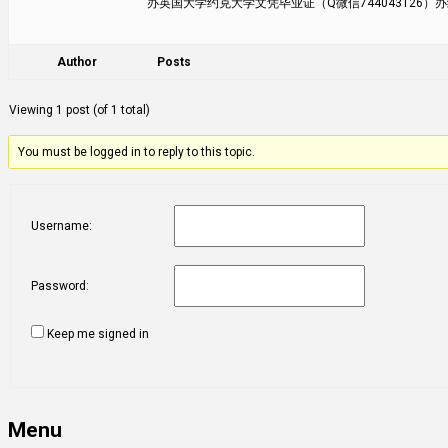
办英国大学约克大学文凭毕业证（Q微信744043126）办约克
Author
Posts
Viewing 1 post (of 1 total)
You must be logged in to reply to this topic.
Username:
Password:
Keep me signed in
Menu