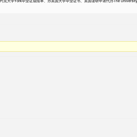
大学York毕业证成绩单、办英国大学毕业证书、英国读研申请代办The University o