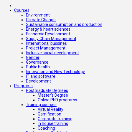
Courses
Environment
Climate Change
Sustainable consumption and production
Energy & heart sciences
Economic Development
Supply Chain Management
International bussines
Project Management
Inclusive social development
Gender
Governance
Public health
Innovation and New Technology
IT and software
Development
Programs
Postgraduate Degrees
Master’s Degree
Online PhD programs
Training courses
Virtual Reality
Gamification
Corporate traininig
In house training
Coaching