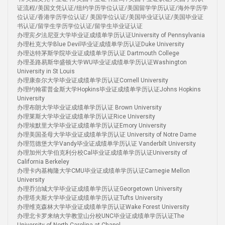
证流程/美国文凭认证/纽约学历学位认证/美国留学学历认证/海外学历学
位认证/香港学历学位认证/ 美国学位认证/美国毕业证认证/美国毕业证
书认证/留学生学历学位认证/留学生毕业证认证
办理宾夕法尼亚大学毕业证成绩单学历认证University of Pennsylvania
办理杜克大学Blue Devil毕业证成绩单学历认证Duke University
办理达特茅斯学院毕业证成绩单学历认证 Dartmouth College
办理圣路易斯华盛顿大学WU毕业证成绩单学历认证Washington
University in St Louis
办理康奈尔大学毕业证成绩单学历认证Cornell University
办理约翰霍普金斯大学Hopkins毕业证成绩单学历认证Johns Hopkins
University
办理布朗大学毕业证成绩单学历认证 Brown University
办理莱斯大学毕业证成绩单学历认证Rice University
办理埃默里大学毕业证成绩单学历认证Emory University
办理美国圣母大学毕业证成绩单学历认证 University of Notre Dame
办理范德堡大学Vandy毕业证成绩单学历认证 Vanderbilt University
办理加州大学伯克利分校Cal毕业证成绩单学历认证University of
California Berkeley
办理卡内基梅隆大学CMU毕业证成绩单学历认证Carnegie Mellon
University
办理乔治城大学毕业证成绩单学历认证Georgetown University
办理塔夫斯大学毕业证成绩单学历认证Tufts University
办理维克森林大学毕业证成绩单学历认证Wake Forest University
办理北卡罗来纳大学教堂山分校UNC毕业证成绩单学历认证The