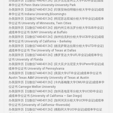
办美国学历【Q微信744043126】|宾夕法尼亚州立大学PSU毕业证|成绩
单学位证书 Penn State University-University Park
办美国学历【Q微信744043126】|印第安纳伯明顿分校大学毕业证|成绩
单学位证书 Indiana University,Bloomingto
办美国学历【Q微信744043126】|明尼苏达双城分校大学毕业证|成绩单
学位证书 University of Minnesota, Twin Cities
办美国学历【Q微信744043126】|纽约州立布法罗分校大学SUB毕业证|
成绩单学位证书 SUNY University at Buffalo
办美国学历【Q微信744043126】|加州伯克利分校大学UCB毕业证|成绩
单学位证书 University of California – Berkeley
办美国学历【Q微信744043126】|德克萨斯达拉斯分校大学UTD毕业证|
成绩单学位证书 The University of Texas at Dallas
办美国学历【Q微信744043126】|佛罗里达大学UFL毕业证|成绩单学位
证书 University of Florida
办美国学历【Q微信744043126】|宾大宾夕法尼亚大学UPenn毕业证|成
绩单学位证书 University of Pennsylvania
办美国学历【Q微信744043126】|美国大学UT毕业证|成绩单学位证书
Austin Texas A&M University University of Texas at Austin
办美国学历【Q微信744043126】|卡内基梅隆大学CMU毕业证|成绩单学
位证书 Carnegie Mellon University
办美国学历【Q微信744043126】|加州圣地亚哥分校大学UCSD毕业证|
成绩单学位证书 (University of California — San Diego)
办美国学历【Q微信744043126】|加州河滨分校大学UCR毕业证|成绩单
学位证书 (University of California–Riverside)
办美国学历【Q微信744043126】|俄勒冈大学UO毕业证|成绩单学位证