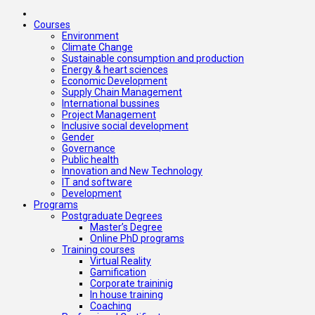
Courses
Environment
Climate Change
Sustainable consumption and production
Energy & heart sciences
Economic Development
Supply Chain Management
International bussines
Project Management
Inclusive social development
Gender
Governance
Public health
Innovation and New Technology
IT and software
Development
Programs
Postgraduate Degrees
Master’s Degree
Online PhD programs
Training courses
Virtual Reality
Gamification
Corporate traininig
In house training
Coaching