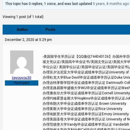
This topic has 0 replies, 1 voice, and was last updated
5 years, 8 months ago
Viewing 1 post (of 1 total)
Author
Posts
December 2, 2020 at 5:29 pm
-美国留学生学历认证【QQ微信744043126】办国
坡文凭认证/美国高中毕业证书/美国文凭认证/美国大学毕
学位认证/ 美国学位认证/美国毕业证认证/美国毕业证书
办理宾夕法尼亚大学毕业证成绩单学历认证University of Pen
办理杜克大学Blue Devil毕业证成绩单学历认证Duke Univer
jiayouyou30
办理达特茅斯学院毕业证成绩单学历认证 Dartmouth Coll
Participant
办理圣路易斯华盛顿大学WU毕业证成绩单学历认证Washington Un
办理康奈尔大学毕业证成绩单学历认证Cornell University
办理约翰霍普金斯大学Hopkins毕业证成绩单学历认证Johns Hop
办理布朗大学毕业证成绩单学历认证 Brown University
办理莱斯大学毕业证成绩单学历认证Rice University
办理埃默里大学毕业证成绩单学历认证Emory University
办理美国圣母大学毕业证成绩单学历认证 University of Not
办理范德堡大学Vandy毕业证成绩单学历认证 Vanderbilt Uni
办理加州大学伯克利分校Cal毕业证成绩单学历认证University of 