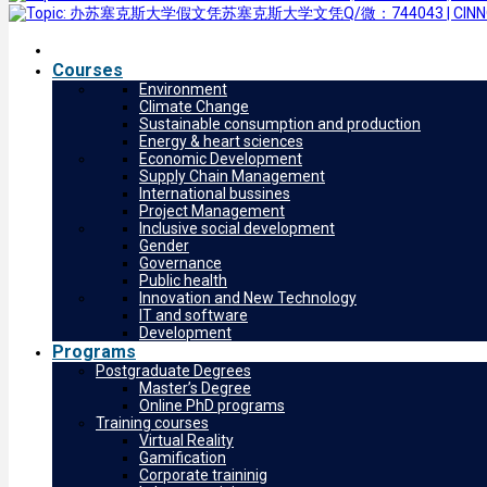
Courses
Environment
Climate Change
Sustainable consumption and production
Energy & heart sciences
Economic Development
Supply Chain Management
International bussines
Project Management
Inclusive social development
Gender
Governance
Public health
Innovation and New Technology
IT and software
Development
Programs
Postgraduate Degrees
Master’s Degree
Online PhD programs
Training courses
Virtual Reality
Gamification
Corporate traininig