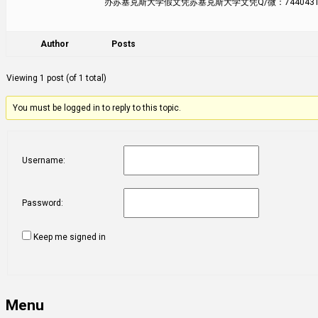
办苏塞克斯大学假文凭苏塞克斯大学文凭Q/微：744043126
Author
Posts
Viewing 1 post (of 1 total)
You must be logged in to reply to this topic.
Username:
Password:
Keep me signed in
Menu