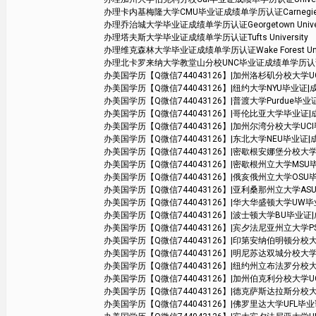
办理卡内基梅隆大学CMU毕业证成绩单学历认证Carnegie Mell
办理乔治城大学毕业证成绩单学历认证Georgetown Univer
办理塔夫斯大学毕业证成绩单学历认证Tufts University
办理维克森林大学毕业证成绩单学历认证Wake Forest Unive
办理北卡罗来纳大学教堂山分校UNC毕业证成绩单学历认证The Univers
办美国学历【Q微信744043126】|加州洛杉矶分校大学UCLA毕业证|
办美国学历【Q微信744043126】|纽约大学NYU毕业证|成绩单学位
办美国学历【Q微信744043126】|普渡大学Purdue毕业证|成绩
办美国学历【Q微信744043126】|哥伦比亚大学毕业证|成绩单学位
办美国学历【Q微信744043126】|加州尔湾分校大学UCI毕业证|成绩单
办美国学历【Q微信744043126】|东北大学NEU毕业证|成绩单学位证
办美国学历【Q微信744043126】|密歇根安娜堡分校大学UMich毕业
办美国学历【Q微信744043126】|密歇根州立大学MSU毕业证|成绩
办美国学历【Q微信744043126】|俄亥俄州立大学OSU毕业证|成绩
办美国学历【Q微信744043126】|亚利桑那州立大学ASU毕业证|
办美国学历【Q微信744043126】|华大华盛顿大学UW毕业证|成绩
办美国学历【Q微信744043126】|波士顿大学BU毕业证|成绩单
办美国学历【Q微信744043126】|宾夕法尼亚州立大学PSU毕业证|成
办美国学历【Q微信744043126】|印第安纳伯明顿分校大学毕业证|
办美国学历【Q微信744043126】|明尼苏达双城分校大学毕业证|成绩单
办美国学历【Q微信744043126】|纽约州立布法罗分校大学SUB毕
办美国学历【Q微信744043126】|加州伯克利分校大学UCB毕业证|成
办美国学历【Q微信744043126】|德克萨斯达拉斯分校大学UTD毕业
办美国学历【Q微信744043126】|佛罗里达大学UFL毕业证|成绩单