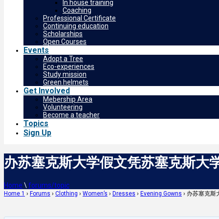
In house training
Coaching
Professional Certificate
Continuing education
Scholarships
Open Courses
Events
Adopt a Tree
Eco-experiences
Study mission
Green helmets
Get Involved
Mebership Area
Volunteering
Become a teacher
Topics
Sign Up
办苏塞克斯大学假文凭苏塞克斯大学文
Home
\
forums/topic
Home 1
›
Forums
›
Clothing
›
Women’s
›
Dresses
›
Evening Gowns
›
办苏塞克斯大