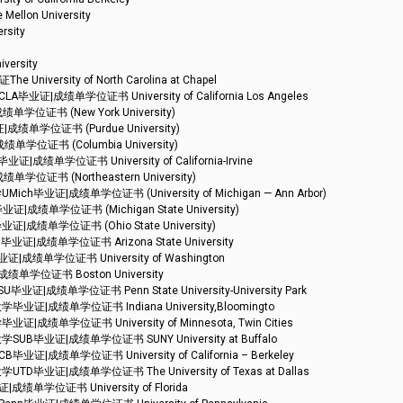
on University
sity
rsity
ity of North Carolina at Chapel
成绩单学位证书 University of California Los Angeles
证书 (New York University)
单学位证书 (Purdue University)
证书 (Columbia University)
学位证书 University of California-Irvine
书 (Northeastern University)
证|成绩单学位证书 (University of Michigan — Ann Arbor)
单学位证书 (Michigan State University)
单学位证书 (Ohio State University)
成绩单学位证书 Arizona State University
单学位证书 University of Washington
学位证书 Boston University
绩单学位证书 Penn State University-University Park
成绩单学位证书 Indiana University,Bloomingto
学位证书 University of Minnesota, Twin Cities
业证|成绩单学位证书 SUNY University at Buffalo
绩单学位证书 University of California – Berkeley
证|成绩单学位证书 The University of Texas at Dallas
学位证书 University of Florida