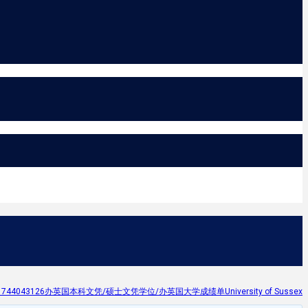
43126办英国本科文凭/硕士文凭学位/办英国大学成绩单University of Sussex