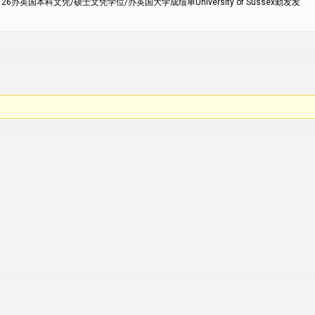
办英国本科文凭/硕士文凭学位/办英国大学成绩单University of Sussex勤发发