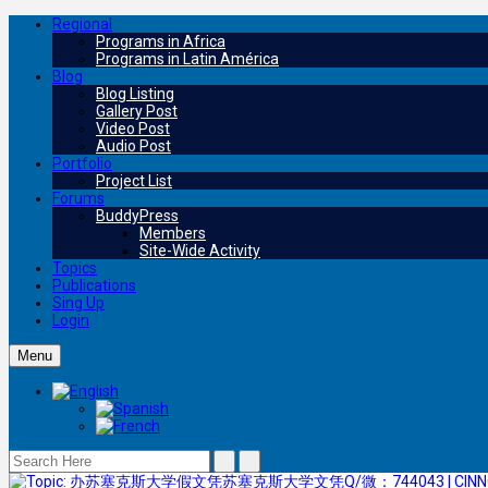
Regional
Programs in Africa
Programs in Latin América
Blog
Blog Listing
Gallery Post
Video Post
Audio Post
Portfolio
Project List
Forums
BuddyPress
Members
Site-Wide Activity
Topics
Publications
Sing Up
Login
Menu