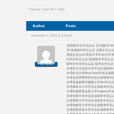
Viewing 1 post (of 1 total)
Author
Posts
December 2, 2020 at 2:59 pm
-美国留学生学历认证【QQ微信74
书/美国留学学位认证 法国文凭认
美国文凭认证/美国大学毕业证书/
约学历学位认证/美国留学学历认证
Participant
留学生学历学位认证/留学生毕业证
jiayouyou30
办理宾夕法尼亚大学毕业证成绩单学历认证Uni
办理杜克大学Blue Devil毕业证成绩单学
办理达特茅斯学院毕业证成绩单学历认证 D
办理圣路易斯华盛顿大学WU毕业证成绩单学历认
办理康奈尔大学毕业证成绩单学历认证Corn
办理约翰霍普金斯大学Hopkins毕业证成绩
办理布朗大学毕业证成绩单学历认证 Brow
办理莱斯大学毕业证成绩单学历认证Rice 
办理埃默里大学毕业证成绩单学历认证Emo
办理美国圣母大学毕业证成绩单学历认证 Uni