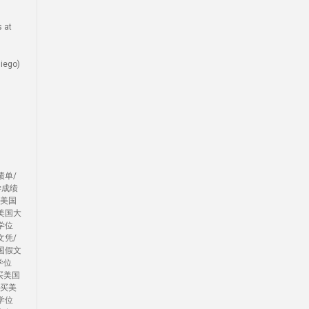
 at
ego)
绩单/
学成绩
办美国
美国大
学位
文凭/
国假文
学位
买美国
/买美
学位