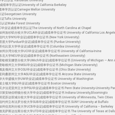
Vanderbilt University
证University of California Berkeley
Carnegie Mellon University
getown University
s University
e Forest University
学历认证The University of North Carolina at Chapel
杉矶分校大学UCLA毕业证|成绩单学位证书 University of California Los Angel
大学NYU毕业证|成绩单学位证书 (New York University)
大学Purdue毕业证|成绩单学位证书 (Purdue University)
比亚大学毕业证|成绩单学位证书 (Columbia University)
湾分校大学UCI毕业证|成绩单学位证书 University of California-Irvine
学NEU毕业证|成绩单学位证书 (Northeastern University)
安娜堡分校大学UMich毕业证|成绩单学位证书 (University of Michigan — Ann Ar
根州立大学MSU毕业证|成绩单学位证书 (Michigan State University)
俄州立大学OSU毕业证|成绩单学位证书 (Ohio State University)
桑那州立大学ASU毕业证|成绩单学位证书 Arizona State University
华盛顿大学UW毕业证|成绩单学位证书 University of Washington
士顿大学BU毕业证|成绩单学位证书 Boston University
尼亚州立大学PSU毕业证|成绩单学位证书 Penn State University-University Par
安纳伯明顿分校大学毕业证|成绩单学位证书 Indiana University,Bloomingto
达双城分校大学毕业证|成绩单学位证书 University of Minnesota, Twin Cities
州立布法罗分校大学SUB毕业证|成绩单学位证书 SUNY University at Buffalo
克利分校大学UCB毕业证|成绩单学位证书 University of California – Berkeley
萨斯达拉斯分校大学UTD毕业证|成绩单学位证书 The University of Texas at Dall