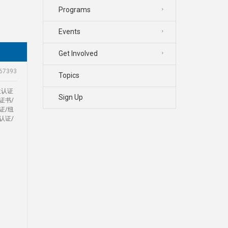
Programs
Events
Get Involved
67393
Topics
位认证
Sign Up
证书/
证/纽
认证/