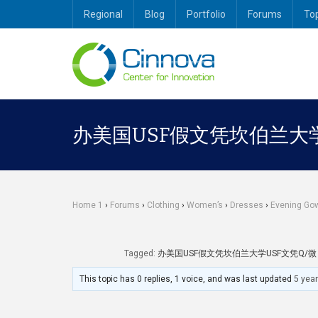
Regional
Blog
Portfolio
Forums
To
办美国USF假文凭坎伯兰大学U
Home 1
›
Forums
›
Clothing
›
Women’s
›
Dresses
›
Evening Go
Tagged:
办美国USF假文凭坎伯兰大学USF文凭Q/微：744
This topic has 0 replies, 1 voice, and was last updated
5 yea