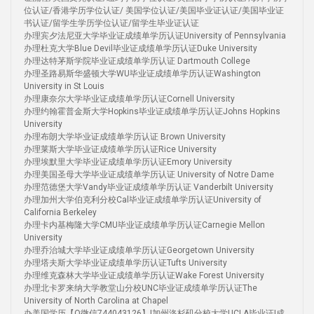
位认证/香港学历学位认证/ 美国学位认证/美国毕业证认证/美国毕业证
书认证/留学生学历学位认证/留学生毕业证认证
办理宾夕法尼亚大学毕业证成绩单学历认证University of Pennsylvania
办理杜克大学Blue Devil毕业证成绩单学历认证Duke University
办理达特茅斯学院毕业证成绩单学历认证 Dartmouth College
办理圣路易斯华盛顿大学WU毕业证成绩单学历认证Washington
University in St Louis
办理康奈尔大学毕业证成绩单学历认证Cornell University
办理约翰霍普金斯大学Hopkins毕业证成绩单学历认证Johns Hopkins
University
办理布朗大学毕业证成绩单学历认证 Brown University
办理莱斯大学毕业证成绩单学历认证Rice University
办理埃默里大学毕业证成绩单学历认证Emory University
办理美国圣母大学毕业证成绩单学历认证 University of Notre Dame
办理范德堡大学Vandy毕业证成绩单学历认证 Vanderbilt University
办理加州大学伯克利分校Cal毕业证成绩单学历认证University of
California Berkeley
办理卡内基梅隆大学CMU毕业证成绩单学历认证Carnegie Mellon
University
办理乔治城大学毕业证成绩单学历认证Georgetown University
办理塔夫斯大学毕业证成绩单学历认证Tufts University
办理维克森林大学毕业证成绩单学历认证Wake Forest University
办理北卡罗来纳大学教堂山分校UNC毕业证成绩单学历认证The
University of North Carolina at Chapel
办美国学历【Q微信744043126】|加州洛杉矶分校大学UCLA毕业证|成