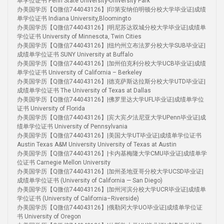
单学位证书 Penn State University-University Park
办美国学历【Q微信744043126】|印第安纳伯明顿分校大学毕业证|成绩
单学位证书 Indiana University,Bloomingto
办美国学历【Q微信744043126】|明尼苏达双城分校大学毕业证|成绩单
学位证书 University of Minnesota, Twin Cities
办美国学历【Q微信744043126】|纽约州立布法罗分校大学SUB毕业证|
成绩单学位证书 SUNY University at Buffalo
办美国学历【Q微信744043126】|加州伯克利分校大学UCB毕业证|成绩
单学位证书 University of California – Berkeley
办美国学历【Q微信744043126】|德克萨斯达拉斯分校大学UTD毕业证|
成绩单学位证书 The University of Texas at Dallas
办美国学历【Q微信744043126】|佛罗里达大学UFL毕业证|成绩单学位
证书 University of Florida
办美国学历【Q微信744043126】|宾大宾夕法尼亚大学UPenn毕业证|成
绩单学位证书 University of Pennsylvania
办美国学历【Q微信744043126】|美国大学UT毕业证|成绩单学位证书
Austin Texas A&M University University of Texas at Austin
办美国学历【Q微信744043126】|卡内基梅隆大学CMU毕业证|成绩单学
位证书 Carnegie Mellon University
办美国学历【Q微信744043126】|加州圣地亚哥分校大学UCSD毕业证|
成绩单学位证书 (University of California — San Diego)
办美国学历【Q微信744043126】|加州河滨分校大学UCR毕业证|成绩单
学位证书 (University of California–Riverside)
办美国学历【Q微信744043126】|俄勒冈大学UO毕业证|成绩单学位证
书 University of Oregon