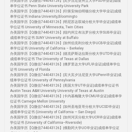
办美国学历【Q微信744043126】|宾夕法尼亚州立大学PSU毕业证|成绩
单学位证书 Penn State University-University Park
办美国学历【Q微信744043126】|印第安纳伯明顿分校大学毕业证|成绩
单学位证书 Indiana University,Bloomingto
办美国学历【Q微信744043126】|明尼苏达双城分校大学毕业证|成绩单
学位证书 University of Minnesota, Twin Cities
办美国学历【Q微信744043126】|纽约州立布法罗分校大学SUB毕业证|
成绩单学位证书 SUNY University at Buffalo
办美国学历【Q微信744043126】|加州伯克利分校大学UCB毕业证|成绩
单学位证书 University of California – Berkeley
办美国学历【Q微信744043126】|德克萨斯达拉斯分校大学UTD毕业证|
成绩单学位证书 The University of Texas at Dallas
办美国学历【Q微信744043126】|佛罗里达大学UFL毕业证|成绩单学位
证书 University of Florida
办美国学历【Q微信744043126】|宾大宾夕法尼亚大学UPenn毕业证|成
绩单学位证书 University of Pennsylvania
办美国学历【Q微信744043126】|美国大学UT毕业证|成绩单学位证书
Austin Texas A&M University University of Texas at Austin
办美国学历【Q微信744043126】|卡内基梅隆大学CMU毕业证|成绩单学
位证书 Carnegie Mellon University
办美国学历【Q微信744043126】|加州圣地亚哥分校大学UCSD毕业证|
成绩单学位证书 (University of California — San Diego)
办美国学历【Q微信744043126】|加州河滨分校大学UCR毕业证|成绩单
学位证书 (University of California–Riverside)
办美国学历【Q微信744043126】|俄勒冈大学UO毕业证|成绩单学位证