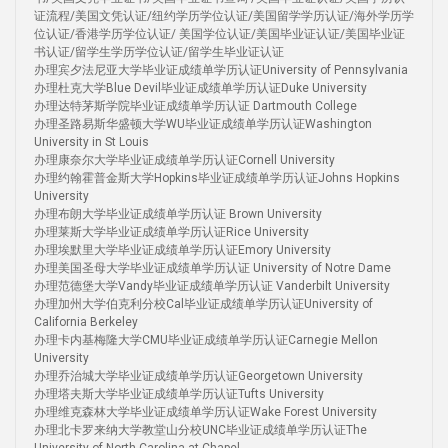
证流程/美国文凭认证/纽约学历学位认证/美国留学学历认证/海外学历学
位认证/香港学历学位认证/ 美国学位认证/美国毕业证认证/美国毕业证
书认证/留学生学历学位认证/留学生毕业证认证
办理宾夕法尼亚大学毕业证成绩单学历认证University of Pennsylvania
办理杜克大学Blue Devil毕业证成绩单学历认证Duke University
办理达特茅斯学院毕业证成绩单学历认证 Dartmouth College
办理圣路易斯华盛顿大学WU毕业证成绩单学历认证Washington
University in St Louis
办理康奈尔大学毕业证成绩单学历认证Cornell University
办理约翰霍普金斯大学Hopkins毕业证成绩单学历认证Johns Hopkins
University
办理布朗大学毕业证成绩单学历认证 Brown University
办理莱斯大学毕业证成绩单学历认证Rice University
办理埃默里大学毕业证成绩单学历认证Emory University
办理美国圣母大学毕业证成绩单学历认证 University of Notre Dame
办理范德堡大学Vandy毕业证成绩单学历认证 Vanderbilt University
办理加州大学伯克利分校Cal毕业证成绩单学历认证University of
California Berkeley
办理卡内基梅隆大学CMU毕业证成绩单学历认证Carnegie Mellon
University
办理乔治城大学毕业证成绩单学历认证Georgetown University
办理塔夫斯大学毕业证成绩单学历认证Tufts University
办理维克森林大学毕业证成绩单学历认证Wake Forest University
办理北卡罗来纳大学教堂山分校UNC毕业证成绩单学历认证The