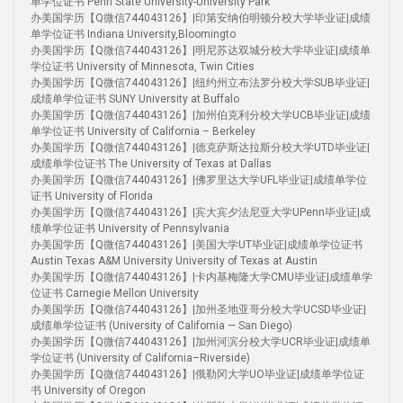
单学位证书 Penn State University-University Park
办美国学历【Q微信744043126】|印第安纳伯明顿分校大学毕业证|成绩
单学位证书 Indiana University,Bloomingto
办美国学历【Q微信744043126】|明尼苏达双城分校大学毕业证|成绩单
学位证书 University of Minnesota, Twin Cities
办美国学历【Q微信744043126】|纽约州立布法罗分校大学SUB毕业证|
成绩单学位证书 SUNY University at Buffalo
办美国学历【Q微信744043126】|加州伯克利分校大学UCB毕业证|成绩
单学位证书 University of California – Berkeley
办美国学历【Q微信744043126】|德克萨斯达拉斯分校大学UTD毕业证|
成绩单学位证书 The University of Texas at Dallas
办美国学历【Q微信744043126】|佛罗里达大学UFL毕业证|成绩单学位
证书 University of Florida
办美国学历【Q微信744043126】|宾大宾夕法尼亚大学UPenn毕业证|成
绩单学位证书 University of Pennsylvania
办美国学历【Q微信744043126】|美国大学UT毕业证|成绩单学位证书
Austin Texas A&M University University of Texas at Austin
办美国学历【Q微信744043126】|卡内基梅隆大学CMU毕业证|成绩单学
位证书 Carnegie Mellon University
办美国学历【Q微信744043126】|加州圣地亚哥分校大学UCSD毕业证|
成绩单学位证书 (University of California — San Diego)
办美国学历【Q微信744043126】|加州河滨分校大学UCR毕业证|成绩单
学位证书 (University of California–Riverside)
办美国学历【Q微信744043126】|俄勒冈大学UO毕业证|成绩单学位证
书 University of Oregon