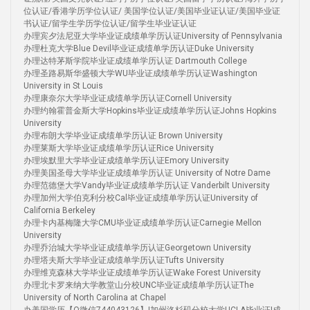
位认证/香港学历学位认证/ 美国学位认证/美国毕业证认证/美国毕业证
书认证/留学生学历学位认证/留学生毕业证认证
办理宾夕法尼亚大学毕业证成绩单学历认证University of Pennsylvania
办理杜克大学Blue Devil毕业证成绩单学历认证Duke University
办理达特茅斯学院毕业证成绩单学历认证 Dartmouth College
办理圣路易斯华盛顿大学WU毕业证成绩单学历认证Washington
University in St Louis
办理康奈尔大学毕业证成绩单学历认证Cornell University
办理约翰霍普金斯大学Hopkins毕业证成绩单学历认证Johns Hopkins
University
办理布朗大学毕业证成绩单学历认证 Brown University
办理莱斯大学毕业证成绩单学历认证Rice University
办理埃默里大学毕业证成绩单学历认证Emory University
办理美国圣母大学毕业证成绩单学历认证 University of Notre Dame
办理范德堡大学Vandy毕业证成绩单学历认证 Vanderbilt University
办理加州大学伯克利分校Cal毕业证成绩单学历认证University of
California Berkeley
办理卡内基梅隆大学CMU毕业证成绩单学历认证Carnegie Mellon
University
办理乔治城大学毕业证成绩单学历认证Georgetown University
办理塔夫斯大学毕业证成绩单学历认证Tufts University
办理维克森林大学毕业证成绩单学历认证Wake Forest University
办理北卡罗来纳大学教堂山分校UNC毕业证成绩单学历认证The
University of North Carolina at Chapel