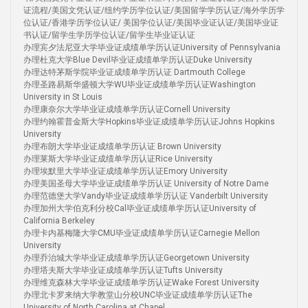
证流程/美国文凭认证/纽约学历学位认证/美国留学学历认证/海外学历学
位认证/香港学历学位认证/ 美国学位认证/美国毕业证认证/美国毕业证
书认证/留学生学历学位认证/留学生毕业证认证
办理宾夕法尼亚大学毕业证成绩单学历认证University of Pennsylvania
办理杜克大学Blue Devil毕业证成绩单学历认证Duke University
办理达特茅斯学院毕业证成绩单学历认证 Dartmouth College
办理圣路易斯华盛顿大学WU毕业证成绩单学历认证Washington
University in St Louis
办理康奈尔大学毕业证成绩单学历认证Cornell University
办理约翰霍普金斯大学Hopkins毕业证成绩单学历认证Johns Hopkins
University
办理布朗大学毕业证成绩单学历认证 Brown University
办理莱斯大学毕业证成绩单学历认证Rice University
办理埃默里大学毕业证成绩单学历认证Emory University
办理美国圣母大学毕业证成绩单学历认证 University of Notre Dame
办理范德堡大学Vandy毕业证成绩单学历认证 Vanderbilt University
办理加州大学伯克利分校Cal毕业证成绩单学历认证University of
California Berkeley
办理卡内基梅隆大学CMU毕业证成绩单学历认证Carnegie Mellon
University
办理乔治城大学毕业证成绩单学历认证Georgetown University
办理塔夫斯大学毕业证成绩单学历认证Tufts University
办理维克森林大学毕业证成绩单学历认证Wake Forest University
办理北卡罗来纳大学教堂山分校UNC毕业证成绩单学历认证The
University of North Carolina at Chapel