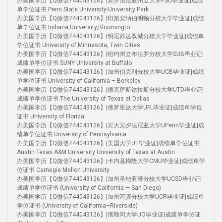
办美国学历【Q微信744043126】|宾夕法尼亚州立大学PSU毕业证|成绩
单学位证书 Penn State University-University Park
办美国学历【Q微信744043126】|印第安纳伯明顿分校大学毕业证|成绩
单学位证书 Indiana University,Bloomingto
办美国学历【Q微信744043126】|明尼苏达双城分校大学毕业证|成绩单
学位证书 University of Minnesota, Twin Cities
办美国学历【Q微信744043126】|纽约州立布法罗分校大学SUB毕业证|
成绩单学位证书 SUNY University at Buffalo
办美国学历【Q微信744043126】|加州伯克利分校大学UCB毕业证|成绩
单学位证书 University of California – Berkeley
办美国学历【Q微信744043126】|德克萨斯达拉斯分校大学UTD毕业证|
成绩单学位证书 The University of Texas at Dallas
办美国学历【Q微信744043126】|佛罗里达大学UFL毕业证|成绩单学位
证书 University of Florida
办美国学历【Q微信744043126】|宾大宾夕法尼亚大学UPenn毕业证|成
绩单学位证书 University of Pennsylvania
办美国学历【Q微信744043126】|美国大学UT毕业证|成绩单学位证书
Austin Texas A&M University University of Texas at Austin
办美国学历【Q微信744043126】|卡内基梅隆大学CMU毕业证|成绩单学
位证书 Carnegie Mellon University
办美国学历【Q微信744043126】|加州圣地亚哥分校大学UCSD毕业证|
成绩单学位证书 (University of California — San Diego)
办美国学历【Q微信744043126】|加州河滨分校大学UCR毕业证|成绩单
学位证书 (University of California–Riverside)
办美国学历【Q微信744043126】|俄勒冈大学UO毕业证|成绩单学位证