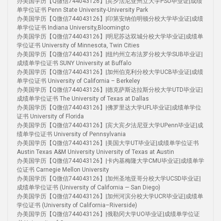
办美国学历【Q微信744043126】|宾夕法尼亚州立大学PSU毕业证|成绩
单学位证书 Penn State University-University Park
办美国学历【Q微信744043126】|印第安纳伯明顿分校大学毕业证|成绩
单学位证书 Indiana University,Bloomingto
办美国学历【Q微信744043126】|明尼苏达双城分校大学毕业证|成绩单
学位证书 University of Minnesota, Twin Cities
办美国学历【Q微信744043126】|纽约州立布法罗分校大学SUB毕业证|
成绩单学位证书 SUNY University at Buffalo
办美国学历【Q微信744043126】|加州伯克利分校大学UCB毕业证|成绩
单学位证书 University of California – Berkeley
办美国学历【Q微信744043126】|德克萨斯达拉斯分校大学UTD毕业证|
成绩单学位证书 The University of Texas at Dallas
办美国学历【Q微信744043126】|佛罗里达大学UFL毕业证|成绩单学位
证书 University of Florida
办美国学历【Q微信744043126】|宾大宾夕法尼亚大学UPenn毕业证|成
绩单学位证书 University of Pennsylvania
办美国学历【Q微信744043126】|美国大学UT毕业证|成绩单学位证书
Austin Texas A&M University University of Texas at Austin
办美国学历【Q微信744043126】|卡内基梅隆大学CMU毕业证|成绩单学
位证书 Carnegie Mellon University
办美国学历【Q微信744043126】|加州圣地亚哥分校大学UCSD毕业证|
成绩单学位证书 (University of California — San Diego)
办美国学历【Q微信744043126】|加州河滨分校大学UCR毕业证|成绩单
学位证书 (University of California–Riverside)
办美国学历【Q微信744043126】|俄勒冈大学UO毕业证|成绩单学位证