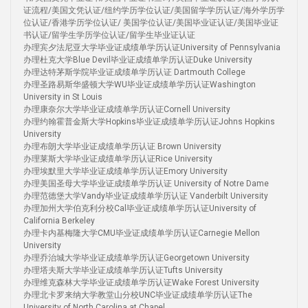
证流程/美国文凭认证/纽约学历学位认证/美国留学学历认证/海外学历学
位认证/香港学历学位认证/ 美国学位认证/美国毕业证认证/美国毕业证
书认证/留学生学历学位认证/留学生毕业证认证
办理宾夕法尼亚大学毕业证成绩单学历认证University of Pennsylvania
办理杜克大学Blue Devil毕业证成绩单学历认证Duke University
办理达特茅斯学院毕业证成绩单学历认证 Dartmouth College
办理圣路易斯华盛顿大学WU毕业证成绩单学历认证Washington
University in St Louis
办理康奈尔大学毕业证成绩单学历认证Cornell University
办理约翰霍普金斯大学Hopkins毕业证成绩单学历认证Johns Hopkins
University
办理布朗大学毕业证成绩单学历认证 Brown University
办理莱斯大学毕业证成绩单学历认证Rice University
办理埃默里大学毕业证成绩单学历认证Emory University
办理美国圣母大学毕业证成绩单学历认证 University of Notre Dame
办理范德堡大学Vandy毕业证成绩单学历认证 Vanderbilt University
办理加州大学伯克利分校Cal毕业证成绩单学历认证University of
California Berkeley
办理卡内基梅隆大学CMU毕业证成绩单学历认证Carnegie Mellon
University
办理乔治城大学毕业证成绩单学历认证Georgetown University
办理塔夫斯大学毕业证成绩单学历认证Tufts University
办理维克森林大学毕业证成绩单学历认证Wake Forest University
办理北卡罗来纳大学教堂山分校UNC毕业证成绩单学历认证The
University of North Carolina at Chapel