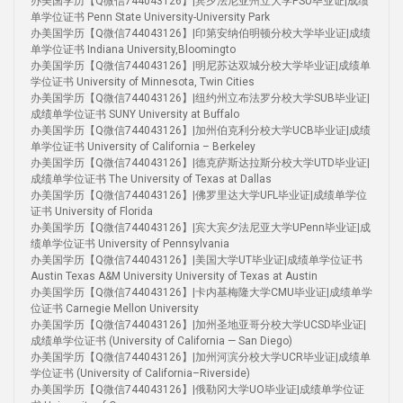
办美国学历【Q微信744043126】|宾夕法尼亚州立大学PSU毕业证|成绩
单学位证书 Penn State University-University Park
办美国学历【Q微信744043126】|印第安纳伯明顿分校大学毕业证|成绩
单学位证书 Indiana University,Bloomingto
办美国学历【Q微信744043126】|明尼苏达双城分校大学毕业证|成绩单
学位证书 University of Minnesota, Twin Cities
办美国学历【Q微信744043126】|纽约州立布法罗分校大学SUB毕业证|
成绩单学位证书 SUNY University at Buffalo
办美国学历【Q微信744043126】|加州伯克利分校大学UCB毕业证|成绩
单学位证书 University of California – Berkeley
办美国学历【Q微信744043126】|德克萨斯达拉斯分校大学UTD毕业证|
成绩单学位证书 The University of Texas at Dallas
办美国学历【Q微信744043126】|佛罗里达大学UFL毕业证|成绩单学位
证书 University of Florida
办美国学历【Q微信744043126】|宾大宾夕法尼亚大学UPenn毕业证|成
绩单学位证书 University of Pennsylvania
办美国学历【Q微信744043126】|美国大学UT毕业证|成绩单学位证书
Austin Texas A&M University University of Texas at Austin
办美国学历【Q微信744043126】|卡内基梅隆大学CMU毕业证|成绩单学
位证书 Carnegie Mellon University
办美国学历【Q微信744043126】|加州圣地亚哥分校大学UCSD毕业证|
成绩单学位证书 (University of California — San Diego)
办美国学历【Q微信744043126】|加州河滨分校大学UCR毕业证|成绩单
学位证书 (University of California–Riverside)
办美国学历【Q微信744043126】|俄勒冈大学UO毕业证|成绩单学位证