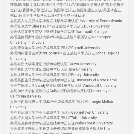
证流程/美国文凭认证/纽约学历学位认证/美国留学学历认证/海外学历学
位认证/香港学历学位认证/ 美国学位认证/美国毕业证认证/美国毕业证
书认证/留学生学历学位认证/留学生毕业证认证
办理宾夕法尼亚大学毕业证成绩单学历认证University of Pennsylvania
办理杜克大学Blue Devil毕业证成绩单学历认证Duke University
办理达特茅斯学院毕业证成绩单学历认证 Dartmouth College
办理圣路易斯华盛顿大学WU毕业证成绩单学历认证Washington
University in St Louis
办理康奈尔大学毕业证成绩单学历认证Cornell University
办理约翰霍普金斯大学Hopkins毕业证成绩单学历认证Johns Hopkins
University
办理布朗大学毕业证成绩单学历认证 Brown University
办理莱斯大学毕业证成绩单学历认证Rice University
办理埃默里大学毕业证成绩单学历认证Emory University
办理美国圣母大学毕业证成绩单学历认证 University of Notre Dame
办理范德堡大学Vandy毕业证成绩单学历认证 Vanderbilt University
办理加州大学伯克利分校Cal毕业证成绩单学历认证University of
California Berkeley
办理卡内基梅隆大学CMU毕业证成绩单学历认证Carnegie Mellon
University
办理乔治城大学毕业证成绩单学历认证Georgetown University
办理塔夫斯大学毕业证成绩单学历认证Tufts University
办理维克森林大学毕业证成绩单学历认证Wake Forest University
办理北卡罗来纳大学教堂山分校UNC毕业证成绩单学历认证The