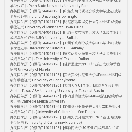
办美国学历【Q微信744043126】|宾夕法尼亚州立大学PSU毕业证|成绩
单学位证书 Penn State University-University Park
办美国学历【Q微信744043126】|印第安纳伯明顿分校大学毕业证|成绩
单学位证书 Indiana University,Bloomingto
办美国学历【Q微信744043126】|明尼苏达双城分校大学毕业证|成绩单
学位证书 University of Minnesota, Twin Cities
办美国学历【Q微信744043126】|纽约州立布法罗分校大学SUB毕业证|
成绩单学位证书 SUNY University at Buffalo
办美国学历【Q微信744043126】|加州伯克利分校大学UCB毕业证|成绩
单学位证书 University of California – Berkeley
办美国学历【Q微信744043126】|德克萨斯达拉斯分校大学UTD毕业证|
成绩单学位证书 The University of Texas at Dallas
办美国学历【Q微信744043126】|佛罗里达大学UFL毕业证|成绩单学位
证书 University of Florida
办美国学历【Q微信744043126】|宾大宾夕法尼亚大学UPenn毕业证|成
绩单学位证书 University of Pennsylvania
办美国学历【Q微信744043126】|美国大学UT毕业证|成绩单学位证书
Austin Texas A&M University University of Texas at Austin
办美国学历【Q微信744043126】|卡内基梅隆大学CMU毕业证|成绩单学
位证书 Carnegie Mellon University
办美国学历【Q微信744043126】|加州圣地亚哥分校大学UCSD毕业证|
成绩单学位证书 (University of California — San Diego)
办美国学历【Q微信744043126】|加州河滨分校大学UCR毕业证|成绩单
学位证书 (University of California–Riverside)
办美国学历【Q微信744043126】|俄勒冈大学UO毕业证|成绩单学位证