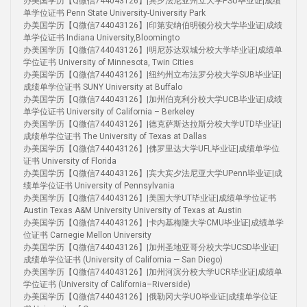
办美国学历【Q微信744043126】|宾夕法尼亚州立大学PSU毕业证|成绩
单学位证书 Penn State University-University Park
办美国学历【Q微信744043126】|印第安纳伯明顿分校大学毕业证|成绩
单学位证书 Indiana University,Bloomingto
办美国学历【Q微信744043126】|明尼苏达双城分校大学毕业证|成绩单
学位证书 University of Minnesota, Twin Cities
办美国学历【Q微信744043126】|纽约州立布法罗分校大学SUB毕业证|
成绩单学位证书 SUNY University at Buffalo
办美国学历【Q微信744043126】|加州伯克利分校大学UCB毕业证|成绩
单学位证书 University of California – Berkeley
办美国学历【Q微信744043126】|德克萨斯达拉斯分校大学UTD毕业证|
成绩单学位证书 The University of Texas at Dallas
办美国学历【Q微信744043126】|佛罗里达大学UFL毕业证|成绩单学位
证书 University of Florida
办美国学历【Q微信744043126】|宾大宾夕法尼亚大学UPenn毕业证|成
绩单学位证书 University of Pennsylvania
办美国学历【Q微信744043126】|美国大学UT毕业证|成绩单学位证书
Austin Texas A&M University University of Texas at Austin
办美国学历【Q微信744043126】|卡内基梅隆大学CMU毕业证|成绩单学
位证书 Carnegie Mellon University
办美国学历【Q微信744043126】|加州圣地亚哥分校大学UCSD毕业证|
成绩单学位证书 (University of California — San Diego)
办美国学历【Q微信744043126】|加州河滨分校大学UCR毕业证|成绩单
学位证书 (University of California–Riverside)
办美国学历【Q微信744043126】|俄勒冈大学UO毕业证|成绩单学位证