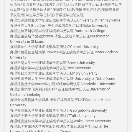
证流程/美国文凭认证/纽约学历学位认证/美国留学学历认证/海外学历学
位认证/香港学历学位认证/ 美国学位认证/美国毕业证认证/美国毕业证
书认证/留学生学历学位认证/留学生毕业证认证
办理宾夕法尼亚大学毕业证成绩单学历认证University of Pennsylvania
办理杜克大学Blue Devil毕业证成绩单学历认证Duke University
办理达特茅斯学院毕业证成绩单学历认证 Dartmouth College
办理圣路易斯华盛顿大学WU毕业证成绩单学历认证Washington
University in St Louis
办理康奈尔大学毕业证成绩单学历认证Cornell University
办理约翰霍普金斯大学Hopkins毕业证成绩单学历认证Johns Hopkins
University
办理布朗大学毕业证成绩单学历认证 Brown University
办理莱斯大学毕业证成绩单学历认证Rice University
办理埃默里大学毕业证成绩单学历认证Emory University
办理美国圣母大学毕业证成绩单学历认证 University of Notre Dame
办理范德堡大学Vandy毕业证成绩单学历认证 Vanderbilt University
办理加州大学伯克利分校Cal毕业证成绩单学历认证University of
California Berkeley
办理卡内基梅隆大学CMU毕业证成绩单学历认证Carnegie Mellon
University
办理乔治城大学毕业证成绩单学历认证Georgetown University
办理塔夫斯大学毕业证成绩单学历认证Tufts University
办理维克森林大学毕业证成绩单学历认证Wake Forest University
办理北卡罗来纳大学教堂山分校UNC毕业证成绩单学历认证The
University of North Carolina at Chapel