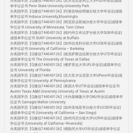
办美国学历【Q微信744043126】|宾夕法尼亚州立大学PSU毕业证|成绩
单学位证书 Penn State University-University Park
办美国学历【Q微信744043126】|印第安纳伯明顿分校大学毕业证|成绩
单学位证书 Indiana University,Bloomingto
办美国学历【Q微信744043126】|明尼苏达双城分校大学毕业证|成绩单
学位证书 University of Minnesota, Twin Cities
办美国学历【Q微信744043126】|纽约州立布法罗分校大学SUB毕业证|
成绩单学位证书 SUNY University at Buffalo
办美国学历【Q微信744043126】|加州伯克利分校大学UCB毕业证|成绩
单学位证书 University of California – Berkeley
办美国学历【Q微信744043126】|德克萨斯达拉斯分校大学UTD毕业证|
成绩单学位证书 The University of Texas at Dallas
办美国学历【Q微信744043126】|佛罗里达大学UFL毕业证|成绩单学位
证书 University of Florida
办美国学历【Q微信744043126】|宾大宾夕法尼亚大学UPenn毕业证|成
绩单学位证书 University of Pennsylvania
办美国学历【Q微信744043126】|美国大学UT毕业证|成绩单学位证书
Austin Texas A&M University University of Texas at Austin
办美国学历【Q微信744043126】|卡内基梅隆大学CMU毕业证|成绩单学
位证书 Carnegie Mellon University
办美国学历【Q微信744043126】|加州圣地亚哥分校大学UCSD毕业证|
成绩单学位证书 (University of California — San Diego)
办美国学历【Q微信744043126】|加州河滨分校大学UCR毕业证|成绩单
学位证书 (University of California–Riverside)
办美国学历【Q微信744043126】|俄勒冈大学UO毕业证|成绩单学位证