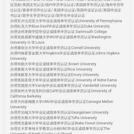
证流程/美国文凭认证/纽约学历学位认证/美国留学学历认证/海外学历学
位认证/香港学历学位认证/ 美国学位认证/美国毕业证认证/美国毕业证
书认证/留学生学历学位认证/留学生毕业证认证
办理宾夕法尼亚大学毕业证成绩单学历认证University of Pennsylvania
办理杜克大学Blue Devil毕业证成绩单学历认证Duke University
办理达特茅斯学院毕业证成绩单学历认证 Dartmouth College
办理圣路易斯华盛顿大学WU毕业证成绩单学历认证Washington
University in St Louis
办理康奈尔大学毕业证成绩单学历认证Cornell University
办理约翰霍普金斯大学Hopkins毕业证成绩单学历认证Johns Hopkins
University
办理布朗大学毕业证成绩单学历认证 Brown University
办理莱斯大学毕业证成绩单学历认证Rice University
办理埃默里大学毕业证成绩单学历认证Emory University
办理美国圣母大学毕业证成绩单学历认证 University of Notre Dame
办理范德堡大学Vandy毕业证成绩单学历认证 Vanderbilt University
办理加州大学伯克利分校Cal毕业证成绩单学历认证University of
California Berkeley
办理卡内基梅隆大学CMU毕业证成绩单学历认证Carnegie Mellon
University
办理乔治城大学毕业证成绩单学历认证Georgetown University
办理塔夫斯大学毕业证成绩单学历认证Tufts University
办理维克森林大学毕业证成绩单学历认证Wake Forest University
办理北卡罗来纳大学教堂山分校UNC毕业证成绩单学历认证The