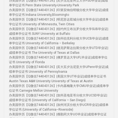
办美国学历【Q微信744043126】|宾夕法尼亚州立大学PSU毕业证|成绩
单学位证书 Penn State University-University Park
办美国学历【Q微信744043126】|印第安纳伯明顿分校大学毕业证|成绩
单学位证书 Indiana University,Bloomingto
办美国学历【Q微信744043126】|明尼苏达双城分校大学毕业证|成绩单
学位证书 University of Minnesota, Twin Cities
办美国学历【Q微信744043126】|纽约州立布法罗分校大学SUB毕业证|
成绩单学位证书 SUNY University at Buffalo
办美国学历【Q微信744043126】|加州伯克利分校大学UCB毕业证|成绩
单学位证书 University of California – Berkeley
办美国学历【Q微信744043126】|德克萨斯达拉斯分校大学UTD毕业证|
成绩单学位证书 The University of Texas at Dallas
办美国学历【Q微信744043126】|佛罗里达大学UFL毕业证|成绩单学位
证书 University of Florida
办美国学历【Q微信744043126】|宾大宾夕法尼亚大学UPenn毕业证|成
绩单学位证书 University of Pennsylvania
办美国学历【Q微信744043126】|美国大学UT毕业证|成绩单学位证书
Austin Texas A&M University University of Texas at Austin
办美国学历【Q微信744043126】|卡内基梅隆大学CMU毕业证|成绩单学
位证书 Carnegie Mellon University
办美国学历【Q微信744043126】|加州圣地亚哥分校大学UCSD毕业证|
成绩单学位证书 (University of California — San Diego)
办美国学历【Q微信744043126】|加州河滨分校大学UCR毕业证|成绩单
学位证书 (University of California–Riverside)
办美国学历【Q微信744043126】|俄勒冈大学UO毕业证|成绩单学位证