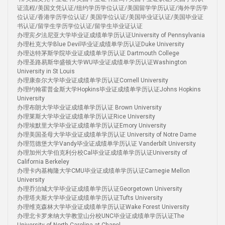
证流程/美国文凭认证/纽约学历学位认证/美国留学学历认证/海外学历学
位认证/香港学历学位认证/ 美国学位认证/美国毕业证认证/美国毕业证
书认证/留学生学历学位认证/留学生毕业证认证
办理宾夕法尼亚大学毕业证成绩单学历认证University of Pennsylvania
办理杜克大学Blue Devil毕业证成绩单学历认证Duke University
办理达特茅斯学院毕业证成绩单学历认证 Dartmouth College
办理圣路易斯华盛顿大学WU毕业证成绩单学历认证Washington
University in St Louis
办理康奈尔大学毕业证成绩单学历认证Cornell University
办理约翰霍普金斯大学Hopkins毕业证成绩单学历认证Johns Hopkins
University
办理布朗大学毕业证成绩单学历认证 Brown University
办理莱斯大学毕业证成绩单学历认证Rice University
办理埃默里大学毕业证成绩单学历认证Emory University
办理美国圣母大学毕业证成绩单学历认证 University of Notre Dame
办理范德堡大学Vandy毕业证成绩单学历认证 Vanderbilt University
办理加州大学伯克利分校Cal毕业证成绩单学历认证University of
California Berkeley
办理卡内基梅隆大学CMU毕业证成绩单学历认证Carnegie Mellon
University
办理乔治城大学毕业证成绩单学历认证Georgetown University
办理塔夫斯大学毕业证成绩单学历认证Tufts University
办理维克森林大学毕业证成绩单学历认证Wake Forest University
办理北卡罗来纳大学教堂山分校UNC毕业证成绩单学历认证The