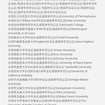
证流程/美国文凭认证/纽约学历学位认证/美国留学学历认证/海外学历学
位认证/香港学历学位认证/ 美国学位认证/美国毕业证认证/美国毕业证
书认证/留学生学历学位认证/留学生毕业证认证
办理宾夕法尼亚大学毕业证成绩单学历认证University of Pennsylvania
办理杜克大学Blue Devil毕业证成绩单学历认证Duke University
办理达特茅斯学院毕业证成绩单学历认证 Dartmouth College
办理圣路易斯华盛顿大学WU毕业证成绩单学历认证Washington
University in St Louis
办理康奈尔大学毕业证成绩单学历认证Cornell University
办理约翰霍普金斯大学Hopkins毕业证成绩单学历认证Johns Hopkins
University
办理布朗大学毕业证成绩单学历认证 Brown University
办理莱斯大学毕业证成绩单学历认证Rice University
办理埃默里大学毕业证成绩单学历认证Emory University
办理美国圣母大学毕业证成绩单学历认证 University of Notre Dame
办理范德堡大学Vandy毕业证成绩单学历认证 Vanderbilt University
办理加州大学伯克利分校Cal毕业证成绩单学历认证University of
California Berkeley
办理卡内基梅隆大学CMU毕业证成绩单学历认证Carnegie Mellon
University
办理乔治城大学毕业证成绩单学历认证Georgetown University
办理塔夫斯大学毕业证成绩单学历认证Tufts University
办理维克森林大学毕业证成绩单学历认证Wake Forest University
办理北卡罗来纳大学教堂山分校UNC毕业证成绩单学历认证The