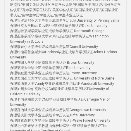
证流程/美国文凭认证/纽约学历学位认证/美国留学学历认证/海外学历学
位认证/香港学历学位认证/ 美国学位认证/美国毕业证认证/美国毕业证
书认证/留学生学历学位认证/留学生毕业证认证
办理宾夕法尼亚大学毕业证成绩单学历认证University of Pennsylvania
办理杜克大学Blue Devil毕业证成绩单学历认证Duke University
办理达特茅斯学院毕业证成绩单学历认证 Dartmouth College
办理圣路易斯华盛顿大学WU毕业证成绩单学历认证Washington
University in St Louis
办理康奈尔大学毕业证成绩单学历认证Cornell University
办理约翰霍普金斯大学Hopkins毕业证成绩单学历认证Johns Hopkins
University
办理布朗大学毕业证成绩单学历认证 Brown University
办理莱斯大学毕业证成绩单学历认证Rice University
办理埃默里大学毕业证成绩单学历认证Emory University
办理美国圣母大学毕业证成绩单学历认证 University of Notre Dame
办理范德堡大学Vandy毕业证成绩单学历认证 Vanderbilt University
办理加州大学伯克利分校Cal毕业证成绩单学历认证University of
California Berkeley
办理卡内基梅隆大学CMU毕业证成绩单学历认证Carnegie Mellon
University
办理乔治城大学毕业证成绩单学历认证Georgetown University
办理塔夫斯大学毕业证成绩单学历认证Tufts University
办理维克森林大学毕业证成绩单学历认证Wake Forest University
办理北卡罗来纳大学教堂山分校UNC毕业证成绩单学历认证The