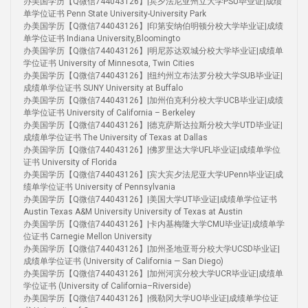
办美国学历【Q微信744043126】|宾夕法尼亚州立大学PSU毕业证|成绩
单学位证书 Penn State University-University Park
办美国学历【Q微信744043126】|印第安纳伯明顿分校大学毕业证|成绩
单学位证书 Indiana University,Bloomingto
办美国学历【Q微信744043126】|明尼苏达双城分校大学毕业证|成绩单
学位证书 University of Minnesota, Twin Cities
办美国学历【Q微信744043126】|纽约州立布法罗分校大学SUB毕业证|
成绩单学位证书 SUNY University at Buffalo
办美国学历【Q微信744043126】|加州伯克利分校大学UCB毕业证|成绩
单学位证书 University of California – Berkeley
办美国学历【Q微信744043126】|德克萨斯达拉斯分校大学UTD毕业证|
成绩单学位证书 The University of Texas at Dallas
办美国学历【Q微信744043126】|佛罗里达大学UFL毕业证|成绩单学位
证书 University of Florida
办美国学历【Q微信744043126】|宾大宾夕法尼亚大学UPenn毕业证|成
绩单学位证书 University of Pennsylvania
办美国学历【Q微信744043126】|美国大学UT毕业证|成绩单学位证书
Austin Texas A&M University University of Texas at Austin
办美国学历【Q微信744043126】|卡内基梅隆大学CMU毕业证|成绩单学
位证书 Carnegie Mellon University
办美国学历【Q微信744043126】|加州圣地亚哥分校大学UCSD毕业证|
成绩单学位证书 (University of California — San Diego)
办美国学历【Q微信744043126】|加州河滨分校大学UCR毕业证|成绩单
学位证书 (University of California–Riverside)
办美国学历【Q微信744043126】|俄勒冈大学UO毕业证|成绩单学位证